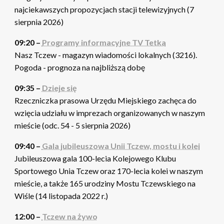
najciekawszych propozycjach stacji telewizyjnych (7
sierpnia 2026)
09:20 –
Programy informacyjne TV Tetka
Nasz Tczew - magazyn wiadomości lokalnych (3216).
Pogoda - prognoza na najbliższą dobę
09:35 –
Dzieje się
Rzeczniczka prasowa Urzędu Miejskiego zachęca do
wzięcia udziału w imprezach organizowanych w naszym
mieście (odc. 54 - 5 sierpnia 2026)
09:40 –
Gala jubileuszowa Unii Tczew, mostu i kolei
Jubileuszowa gala 100-lecia Kolejowego Klubu
Sportowego Unia Tczew oraz 170-lecia kolei w naszym
mieście, a także 165 urodziny Mostu Tczewskiego na
Wiśle (14 listopada 2022 r.)
12:00 –
Tczew na żywo