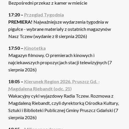
Bezpośredni przekaz z kamer w mieście
17:20 –
Przegląd Tygodnia
PREMIERA!
Najważniejsze wydarzenia tygodnia w
pigułce - wybrane materiały z ostatnich magazynów
Nasz Tczew (wydanie z 8 sierpnia 2026)
17:50 –
Kinotetka
Magazyn filmowy. O premierach kinowych i
najciekawszych propozycjach stacji telewizyjnych (7
sierpnia 2026)
18:05 –
Kierunek Region 2026. Pruszcz Gd. -
Magdalena Riebandt (odc. 21)
Wakacyjny cykl wyjazdowy Radia Tczew. Rozmowa z
Magdaleną Riebandt, czyli dyrektorką Ośrodka Kultury,
Sztuki i Biblioteki Publicznej Gminy Pruszcz Gdański (7
sierpnia 2026)