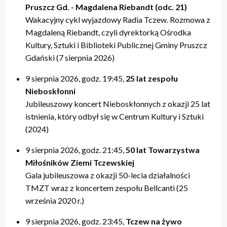
Pruszcz Gd. - Magdalena Riebandt (odc. 21)
Wakacyjny cykl wyjazdowy Radia Tczew. Rozmowa z
Magdaleną Riebandt, czyli dyrektorką Ośrodka
Kultury, Sztuki i Biblioteki Publicznej Gminy Pruszcz
Gdański (7 sierpnia 2026)
9 sierpnia 2026, godz. 19:45,
25 lat zespołu
Nieboskłonni
Jubileuszowy koncert Nieboskłonnych z okazji 25 lat
istnienia, który odbył się w Centrum Kultury i Sztuki
(2024)
9 sierpnia 2026, godz. 21:45,
50 lat Towarzystwa
Miłośników Ziemi Tczewskiej
Gala jubileuszowa z okazji 50-lecia działalności
TMZT wraz z koncertem zespołu Bellcanti (25
września 2020 r.)
9 sierpnia 2026, godz. 23:45,
Tczew na żywo