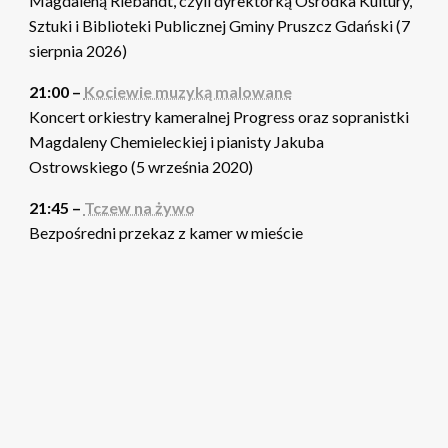
Magdaleną Riebandt, czyli dyrektorką Ośrodka Kultury,
Sztuki i Biblioteki Publicznej Gminy Pruszcz Gdański (7
sierpnia 2026)
21:00 –
Kociewie muzyką malowane
Koncert orkiestry kameralnej Progress oraz sopranistki
Magdaleny Chemieleckiej i pianisty Jakuba
Ostrowskiego (5 września 2020)
21:45 –
Tczew na żywo
Bezpośredni przekaz z kamer w mieście