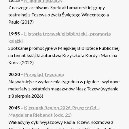
18:15 –
Milioner nędzarzy
Z naszego archiwum. Spektakl amatorskiej grupy
teatralnej z Tczewa o życiu Świętego Wincentego a
Paulo (2017)
19:55 –
Historia tczewskiej biblioteki - promocja
książki
Spotkanie promocyjne w Miejskiej Bibliotece Publicznej
na temat książki autorstwa Krzysztofa Kordy i Marcina
Kurra (2023)
20:20 –
Przegląd Tygodnia
Najważniejsze wydarzenia tygodnia w pigułce - wybrane
materiały z ostatnich magazynów Nasz Tczew (wydanie
z 8 sierpnia 2026)
20:45 –
Kierunek Region 2026. Pruszcz Gd. -
Magdalena Riebandt (odc. 21)
Wakacyjny cykl wyjazdowy Radia Tczew. Rozmowa z