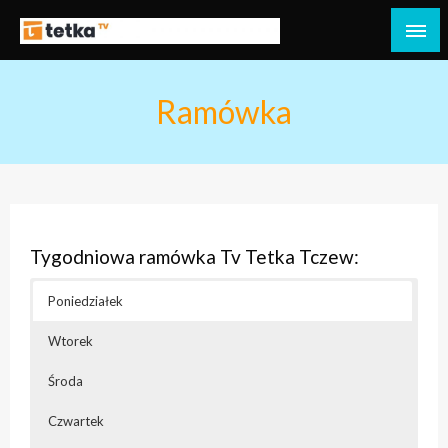
Przejdź
do
Tetka Tczew – Twoja lokalna telewizja!
Tv Tetka Tczew
treści
Ramówka
Tygodniowa ramówka Tv Tetka Tczew:
Poniedziałek
Wtorek
Środa
Czwartek