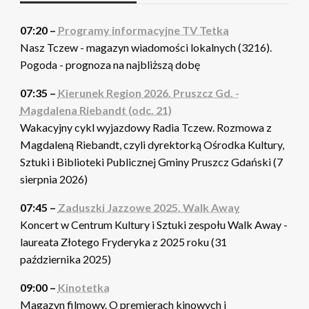
07:20 –
Programy informacyjne TV Tetka
Nasz Tczew - magazyn wiadomości lokalnych (3216).
Pogoda - prognoza na najbliższą dobę
07:35 –
Kierunek Region 2026. Pruszcz Gd. -
Magdalena Riebandt (odc. 21)
Wakacyjny cykl wyjazdowy Radia Tczew. Rozmowa z
Magdaleną Riebandt, czyli dyrektorką Ośrodka Kultury,
Sztuki i Biblioteki Publicznej Gminy Pruszcz Gdański (7
sierpnia 2026)
07:45 –
Zaduszki Jazzowe 2025. Walk Away
Koncert w Centrum Kultury i Sztuki zespołu Walk Away -
laureata Złotego Fryderyka z 2025 roku (31
października 2025)
09:00 –
Kinotetka
Magazyn filmowy. O premierach kinowych i