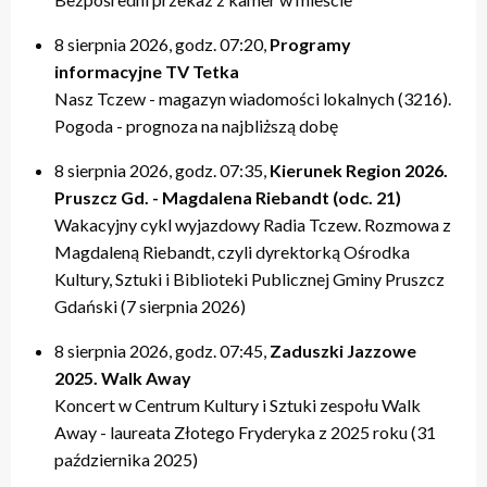
20:00 – relacje
20:00 – relacje
19:40 – Kulturalne pogaduszki / Fabryczne Pogaduszki
19:50 – relacje
17:40 – Powtórki programów z tygodnia
21:20 – Nasz Tczew, Pogoda
21:20 – Nasz Tczew, Pogoda
19:50 – KinoteTka
21:20 – Nasz Tczew, Pogoda
20:20 – Przegląd Tygodnia
8 sierpnia 2026, godz. 07:20,
Programy
21:40 – Pytania do Prezydenta / Pytania do Starosty
21:40 – Opinie w Radiu Tczew
20:00 – relacje
21:40 – Tczew Mówi
20:40 – relacje tygodnia
informacyjne TV Tetka
22:00 – relacje
22:00 – relacje
21:20 – Nasz Tczew, Pogoda
21:50 – relacje
21:40 – KinoteTka
Nasz Tczew - magazyn wiadomości lokalnych (3216).
21:50 – Kulturalne pogaduszki / Fabryczne Pogaduszki
Pogoda - prognoza na najbliższą dobę
22:00 – relacje
8 sierpnia 2026, godz. 07:35,
Kierunek Region 2026.
Pruszcz Gd. - Magdalena Riebandt (odc. 21)
Wakacyjny cykl wyjazdowy Radia Tczew. Rozmowa z
Magdaleną Riebandt, czyli dyrektorką Ośrodka
Kultury, Sztuki i Biblioteki Publicznej Gminy Pruszcz
Gdański (7 sierpnia 2026)
8 sierpnia 2026, godz. 07:45,
Zaduszki Jazzowe
2025. Walk Away
Koncert w Centrum Kultury i Sztuki zespołu Walk
Away - laureata Złotego Fryderyka z 2025 roku (31
października 2025)