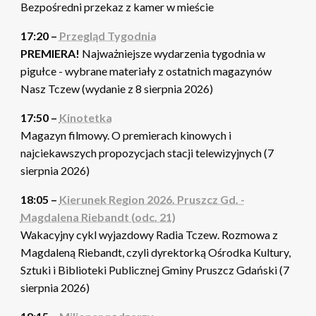
Bezpośredni przekaz z kamer w mieście
17:20 –
Przegląd Tygodnia
PREMIERA!
Najważniejsze wydarzenia tygodnia w
pigułce - wybrane materiały z ostatnich magazynów
Nasz Tczew (wydanie z 8 sierpnia 2026)
17:50 –
Kinotetka
Magazyn filmowy. O premierach kinowych i
najciekawszych propozycjach stacji telewizyjnych (7
sierpnia 2026)
18:05 –
Kierunek Region 2026. Pruszcz Gd. -
Magdalena Riebandt (odc. 21)
Wakacyjny cykl wyjazdowy Radia Tczew. Rozmowa z
Magdaleną Riebandt, czyli dyrektorką Ośrodka Kultury,
Sztuki i Biblioteki Publicznej Gminy Pruszcz Gdański (7
sierpnia 2026)