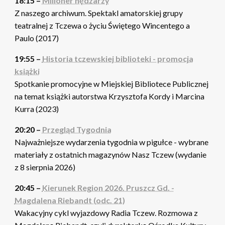
18:15 –
Milioner nędzarzy
Z naszego archiwum. Spektakl amatorskiej grupy
teatralnej z Tczewa o życiu Świętego Wincentego a
Paulo (2017)
19:55 –
Historia tczewskiej biblioteki - promocja
książki
Spotkanie promocyjne w Miejskiej Bibliotece Publicznej
na temat książki autorstwa Krzysztofa Kordy i Marcina
Kurra (2023)
20:20 –
Przegląd Tygodnia
Najważniejsze wydarzenia tygodnia w pigułce - wybrane
materiały z ostatnich magazynów Nasz Tczew (wydanie
z 8 sierpnia 2026)
20:45 –
Kierunek Region 2026. Pruszcz Gd. -
Magdalena Riebandt (odc. 21)
Wakacyjny cykl wyjazdowy Radia Tczew. Rozmowa z