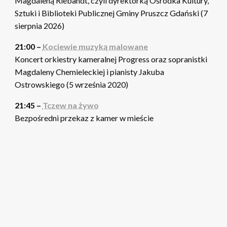
Magdaleną Riebandt, czyli dyrektorką Ośrodka Kultury,
Sztuki i Biblioteki Publicznej Gminy Pruszcz Gdański (7
sierpnia 2026)
21:00 –
Kociewie muzyką malowane
Koncert orkiestry kameralnej Progress oraz sopranistki
Magdaleny Chemieleckiej i pianisty Jakuba
Ostrowskiego (5 września 2020)
21:45 –
Tczew na żywo
Bezpośredni przekaz z kamer w mieście