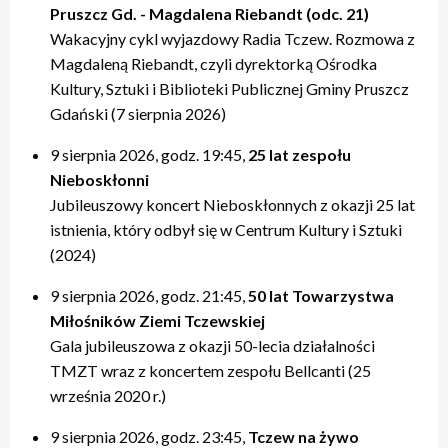
Pruszcz Gd. - Magdalena Riebandt (odc. 21)
Wakacyjny cykl wyjazdowy Radia Tczew. Rozmowa z
Magdaleną Riebandt, czyli dyrektorką Ośrodka
Kultury, Sztuki i Biblioteki Publicznej Gminy Pruszcz
Gdański (7 sierpnia 2026)
9 sierpnia 2026, godz. 19:45,
25 lat zespołu
Nieboskłonni
Jubileuszowy koncert Nieboskłonnych z okazji 25 lat
istnienia, który odbył się w Centrum Kultury i Sztuki
(2024)
9 sierpnia 2026, godz. 21:45,
50 lat Towarzystwa
Miłośników Ziemi Tczewskiej
Gala jubileuszowa z okazji 50-lecia działalności
TMZT wraz z koncertem zespołu Bellcanti (25
września 2020 r.)
9 sierpnia 2026, godz. 23:45,
Tczew na żywo