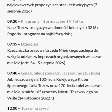
najciekawszych propozycjach stacji telewizyjnych (7
sierpnia 2026)
09:20 –
Programy informacyjne TV Tetka
Nasz Tczew - magazyn wiadomości lokalnych (3216).
Pogoda - prognoza na najbliższą dobę
09:35 –
Dzieje się
Rzeczniczka prasowa Urzędu Miejskiego zachęca do
wzięcia udziału w imprezach organizowanych w naszym
mieście (odc. 54 - 5 sierpnia 2026)
09:40 –
Gala jubileuszowa Unii Tczew, mostu i kolei
Jubileuszowa gala 100-lecia Kolejowego Klubu
Sportowego Unia Tczew oraz 170-lecia kolei w naszym
mieście, a także 165 urodziny Mostu Tczewskiego na
Wiśle (14 listopada 2022 r.)
12:00 –
Tczew na żywo