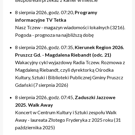
20:00 – relacje
20:00 – relacje
19:40 – Kulturalne pogaduszki / Fabryczne Pogaduszki
19:50 – relacje
17:40 – Powtórki programów z tygodnia
21:20 – Nasz Tczew, Pogoda
21:20 – Nasz Tczew, Pogoda
19:50 – KinoteTka
21:20 – Nasz Tczew, Pogoda
20:20 – Przegląd Tygodnia
8 sierpnia 2026, godz. 07:20,
Programy
21:40 – Pytania do Prezydenta / Pytania do Starosty
21:40 – Opinie w Radiu Tczew
20:00 – relacje
21:40 – Tczew Mówi
20:40 – relacje tygodnia
informacyjne TV Tetka
22:00 – relacje
22:00 – relacje
21:20 – Nasz Tczew, Pogoda
21:50 – relacje
21:40 – KinoteTka
Nasz Tczew - magazyn wiadomości lokalnych (3216).
21:50 – Kulturalne pogaduszki / Fabryczne Pogaduszki
Pogoda - prognoza na najbliższą dobę
22:00 – relacje
8 sierpnia 2026, godz. 07:35,
Kierunek Region 2026.
Pruszcz Gd. - Magdalena Riebandt (odc. 21)
Wakacyjny cykl wyjazdowy Radia Tczew. Rozmowa z
Magdaleną Riebandt, czyli dyrektorką Ośrodka
Kultury, Sztuki i Biblioteki Publicznej Gminy Pruszcz
Gdański (7 sierpnia 2026)
8 sierpnia 2026, godz. 07:45,
Zaduszki Jazzowe
2025. Walk Away
Koncert w Centrum Kultury i Sztuki zespołu Walk
Away - laureata Złotego Fryderyka z 2025 roku (31
października 2025)