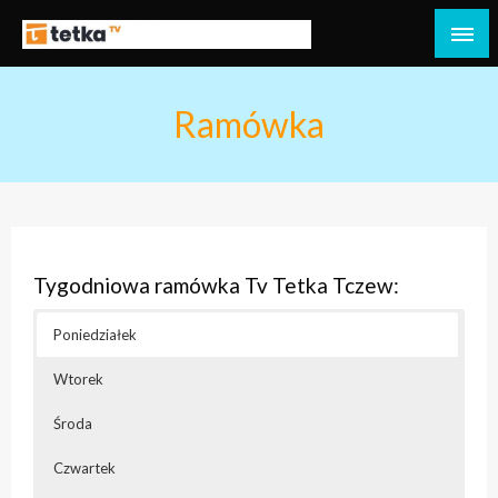
Przejdź
do
Tetka Tczew – Twoja lokalna telewizja!
Tv Tetka Tczew
treści
Ramówka
Tygodniowa ramówka Tv Tetka Tczew:
Poniedziałek
Wtorek
Środa
Czwartek