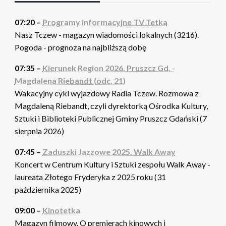
07:20 –
Programy informacyjne TV Tetka
Nasz Tczew - magazyn wiadomości lokalnych (3216).
Pogoda - prognoza na najbliższą dobę
07:35 –
Kierunek Region 2026. Pruszcz Gd. -
Magdalena Riebandt (odc. 21)
Wakacyjny cykl wyjazdowy Radia Tczew. Rozmowa z
Magdaleną Riebandt, czyli dyrektorką Ośrodka Kultury,
Sztuki i Biblioteki Publicznej Gminy Pruszcz Gdański (7
sierpnia 2026)
07:45 –
Zaduszki Jazzowe 2025. Walk Away
Koncert w Centrum Kultury i Sztuki zespołu Walk Away -
laureata Złotego Fryderyka z 2025 roku (31
października 2025)
09:00 –
Kinotetka
Magazyn filmowy. O premierach kinowych i