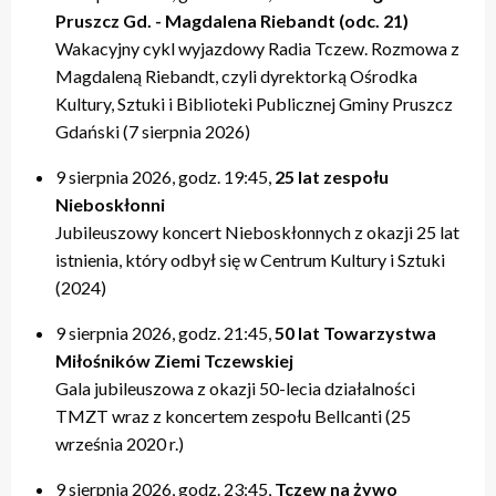
Pruszcz Gd. - Magdalena Riebandt (odc. 21)
Wakacyjny cykl wyjazdowy Radia Tczew. Rozmowa z
Magdaleną Riebandt, czyli dyrektorką Ośrodka
Kultury, Sztuki i Biblioteki Publicznej Gminy Pruszcz
Gdański (7 sierpnia 2026)
9 sierpnia 2026, godz. 19:45,
25 lat zespołu
Nieboskłonni
Jubileuszowy koncert Nieboskłonnych z okazji 25 lat
istnienia, który odbył się w Centrum Kultury i Sztuki
(2024)
9 sierpnia 2026, godz. 21:45,
50 lat Towarzystwa
Miłośników Ziemi Tczewskiej
Gala jubileuszowa z okazji 50-lecia działalności
TMZT wraz z koncertem zespołu Bellcanti (25
września 2020 r.)
9 sierpnia 2026, godz. 23:45,
Tczew na żywo