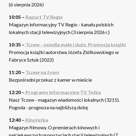
(6 sierpnia 2026)
10:05 –
Raport TV Regio
Magazyn informacyjny TV Regio - kanału polskich
lokalnych stacji telewizyjnych (3 sierpnia 2026 r.)
10:35 –
Tczew - osiedla małe i duże. Promocja książki
Promocja książki autorstwa Józefa Ziółkowskiego w
Fabryce Sztuk (2022)
11:20 –
Tczew na żywo
Bezpośredni przekaz z kamer w mieście
12:20 –
Programy informacyjne TV Tetka
Nasz Tczew - magazyn wiadomości lokalnych (3215).
Pogoda - prognoza na najbliższą dobę
12:40 –
Kinotetka
Magazyn filmowy. O premierach kinowych i
najciekawszych propozycjach stacji telewizyjnych (7