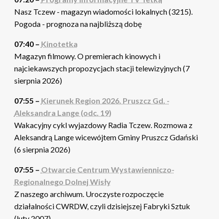
Nasz Tczew - magazyn wiadomości lokalnych (3215).
Pogoda - prognoza na najbliższą dobę
07:40 –
Kinotetka
Magazyn filmowy. O premierach kinowych i
najciekawszych propozycjach stacji telewizyjnych (7
sierpnia 2026)
07:55 –
Kierunek Region 2026. Pruszcz Gd. -
Aleksandra Lange (odc. 19)
Wakacyjny cykl wyjazdowy Radia Tczew. Rozmowa z
Aleksandrą Lange wicewójtem Gminy Pruszcz Gdański
(6 sierpnia 2026)
07:55 –
Otwarcie Centrum Wystawienniczo-
Regionalnego Dolnej Wisły
Z naszego archiwum. Uroczyste rozpoczęcie
działalności CWRDW, czyli dzisiejszej Fabryki Sztuk
(luty 2007)