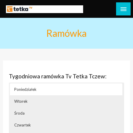
Przejdź
do
Tetka Tczew – Twoja lokalna telewizja!
Tv Tetka Tczew
treści
Ramówka
Tygodniowa ramówka Tv Tetka Tczew:
Poniedziałek
Wtorek
Środa
Czwartek