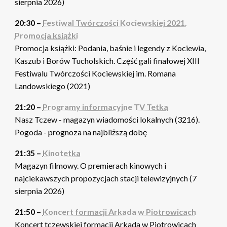
sierpnia 2026)
20:30 –
Festiwal Twórczości Kociewskiej 2021.
Promocja książki
Promocja książki: Podania, baśnie i legendy z Kociewia,
Kaszub i Borów Tucholskich. Część gali finałowej XIII
Festiwalu Twórczości Kociewskiej im. Romana
Landowskiego (2021)
21:20 –
Programy informacyjne TV Tetka
Nasz Tczew - magazyn wiadomości lokalnych (3216).
Pogoda - prognoza na najbliższą dobę
21:35 –
Kinotetka
Magazyn filmowy. O premierach kinowych i
najciekawszych propozycjach stacji telewizyjnych (7
sierpnia 2026)
21:50 –
Koncert formacji Arkada w Piotrowicach
Koncert tczewskiej formacji Arkada w Piotrowicach