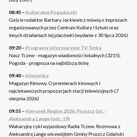
08:45 –
Kulturalne Pogaduszki
Goście redaktor Barbary Jackiewicz mówią o imprezach
organizowanych przez Centrum Kultury i Sztuki oraz
innych działaniach tej placówki (wydanie z 30 lipca 2026)
09:20 –
Programy informacyjne TV Tetka
Nasz Tczew - magazyn wiadomości lokalnych (3215).
Pogoda - prognoza na najbliższą dobę
09:40 –
Kinotetka
Magazyn filmowy. O premierach kinowych i
najciekawszych propozycjach stacji telewizyjnych (7
sierpnia 2026)
09:55 –
Kierunek Region 2026. Pruszcz Gd. -
Aleksandra Lange (odc. 19)
Wakacyjny cykl wyjazdowy Radia Tczew. Rozmowa z
Aleksandrą Lange wicewójtem Gminy Pruszcz Gdański