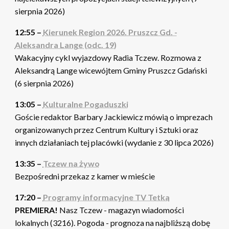
sierpnia 2026)
12:55 –
Kierunek Region 2026. Pruszcz Gd. -
Aleksandra Lange (odc. 19)
Wakacyjny cykl wyjazdowy Radia Tczew. Rozmowa z
Aleksandrą Lange wicewójtem Gminy Pruszcz Gdański
(6 sierpnia 2026)
13:05 –
Kulturalne Pogaduszki
Goście redaktor Barbary Jackiewicz mówią o imprezach
organizowanych przez Centrum Kultury i Sztuki oraz
innych działaniach tej placówki (wydanie z 30 lipca 2026)
13:35 –
Tczew na żywo
Bezpośredni przekaz z kamer w mieście
17:20 –
Programy informacyjne TV Tetka
PREMIERA!
Nasz Tczew - magazyn wiadomości
lokalnych (3216). Pogoda - prognoza na najbliższą dobę