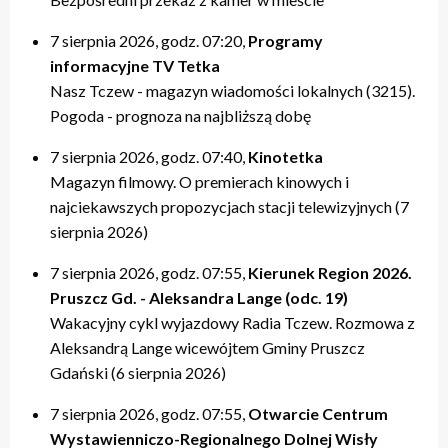
20:00 – relacje
20:00 – relacje
19:40 – Kulturalne pogaduszki / Fabryczne Pogaduszki
19:50 – relacje
17:40 – Powtórki programów z tygodnia
21:20 – Nasz Tczew, Pogoda
21:20 – Nasz Tczew, Pogoda
19:50 – KinoteTka
21:20 – Nasz Tczew, Pogoda
20:20 – Przegląd Tygodnia
7 sierpnia 2026, godz. 07:20,
Programy
21:40 – Pytania do Prezydenta / Pytania do Starosty
21:40 – Opinie w Radiu Tczew
20:00 – relacje
21:40 – Tczew Mówi
20:40 – relacje tygodnia
informacyjne TV Tetka
22:00 – relacje
22:00 – relacje
21:20 – Nasz Tczew, Pogoda
21:50 – relacje
21:40 – KinoteTka
Nasz Tczew - magazyn wiadomości lokalnych (3215).
21:50 – Kulturalne pogaduszki / Fabryczne Pogaduszki
Pogoda - prognoza na najbliższą dobę
22:00 – relacje
7 sierpnia 2026, godz. 07:40,
Kinotetka
Magazyn filmowy. O premierach kinowych i
najciekawszych propozycjach stacji telewizyjnych (7
sierpnia 2026)
7 sierpnia 2026, godz. 07:55,
Kierunek Region 2026.
Pruszcz Gd. - Aleksandra Lange (odc. 19)
Wakacyjny cykl wyjazdowy Radia Tczew. Rozmowa z
Aleksandrą Lange wicewójtem Gminy Pruszcz
Gdański (6 sierpnia 2026)
7 sierpnia 2026, godz. 07:55,
Otwarcie Centrum
Wystawienniczo-Regionalnego Dolnej Wisły