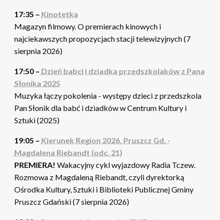
17:35 –
Kinotetka
Magazyn filmowy. O premierach kinowych i
najciekawszych propozycjach stacji telewizyjnych (7
sierpnia 2026)
17:50 –
Dzień babci i dziadka przedszkolaków z Pana
Słonika 2025
Muzyka łączy pokolenia - występy dzieci z przedszkola
Pan Słonik dla babć i dziadków w Centrum Kultury i
Sztuki (2025)
19:05 –
Kierunek Region 2026. Pruszcz Gd. -
Magdalena Riebandt (odc. 21)
PREMIERA!
Wakacyjny cykl wyjazdowy Radia Tczew.
Rozmowa z Magdaleną Riebandt, czyli dyrektorką
Ośrodka Kultury, Sztuki i Biblioteki Publicznej Gminy
Pruszcz Gdański (7 sierpnia 2026)