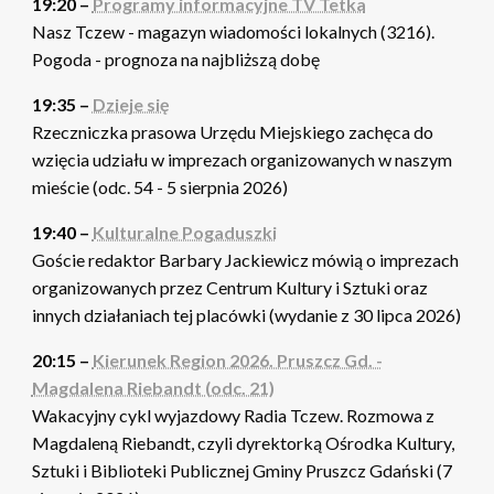
19:20 –
Programy informacyjne TV Tetka
Nasz Tczew - magazyn wiadomości lokalnych (3216).
Pogoda - prognoza na najbliższą dobę
19:35 –
Dzieje się
Rzeczniczka prasowa Urzędu Miejskiego zachęca do
wzięcia udziału w imprezach organizowanych w naszym
mieście (odc. 54 - 5 sierpnia 2026)
19:40 –
Kulturalne Pogaduszki
Goście redaktor Barbary Jackiewicz mówią o imprezach
organizowanych przez Centrum Kultury i Sztuki oraz
innych działaniach tej placówki (wydanie z 30 lipca 2026)
20:15 –
Kierunek Region 2026. Pruszcz Gd. -
Magdalena Riebandt (odc. 21)
Wakacyjny cykl wyjazdowy Radia Tczew. Rozmowa z
Magdaleną Riebandt, czyli dyrektorką Ośrodka Kultury,
Sztuki i Biblioteki Publicznej Gminy Pruszcz Gdański (7