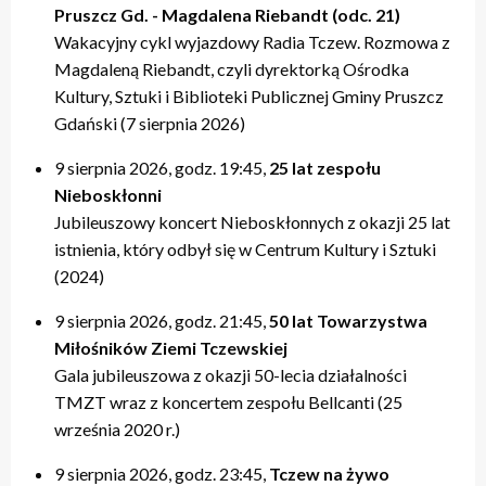
Pruszcz Gd. - Magdalena Riebandt (odc. 21)
Wakacyjny cykl wyjazdowy Radia Tczew. Rozmowa z
Magdaleną Riebandt, czyli dyrektorką Ośrodka
Kultury, Sztuki i Biblioteki Publicznej Gminy Pruszcz
Gdański (7 sierpnia 2026)
9 sierpnia 2026, godz. 19:45,
25 lat zespołu
Nieboskłonni
Jubileuszowy koncert Nieboskłonnych z okazji 25 lat
istnienia, który odbył się w Centrum Kultury i Sztuki
(2024)
9 sierpnia 2026, godz. 21:45,
50 lat Towarzystwa
Miłośników Ziemi Tczewskiej
Gala jubileuszowa z okazji 50-lecia działalności
TMZT wraz z koncertem zespołu Bellcanti (25
września 2020 r.)
9 sierpnia 2026, godz. 23:45,
Tczew na żywo