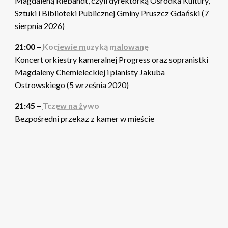
Magdaleną Riebandt, czyli dyrektorką Ośrodka Kultury,
Sztuki i Biblioteki Publicznej Gminy Pruszcz Gdański (7
sierpnia 2026)
21:00 –
Kociewie muzyką malowane
Koncert orkiestry kameralnej Progress oraz sopranistki
Magdaleny Chemieleckiej i pianisty Jakuba
Ostrowskiego (5 września 2020)
21:45 –
Tczew na żywo
Bezpośredni przekaz z kamer w mieście