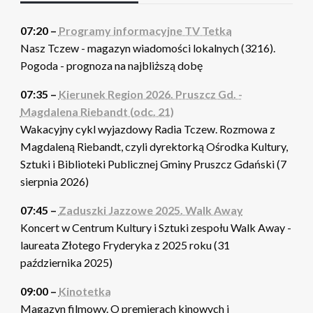
07:20 –
Programy informacyjne TV Tetka
Nasz Tczew - magazyn wiadomości lokalnych (3216).
Pogoda - prognoza na najbliższą dobę
07:35 –
Kierunek Region 2026. Pruszcz Gd. -
Magdalena Riebandt (odc. 21)
Wakacyjny cykl wyjazdowy Radia Tczew. Rozmowa z
Magdaleną Riebandt, czyli dyrektorką Ośrodka Kultury,
Sztuki i Biblioteki Publicznej Gminy Pruszcz Gdański (7
sierpnia 2026)
07:45 –
Zaduszki Jazzowe 2025. Walk Away
Koncert w Centrum Kultury i Sztuki zespołu Walk Away -
laureata Złotego Fryderyka z 2025 roku (31
października 2025)
09:00 –
Kinotetka
Magazyn filmowy. O premierach kinowych i