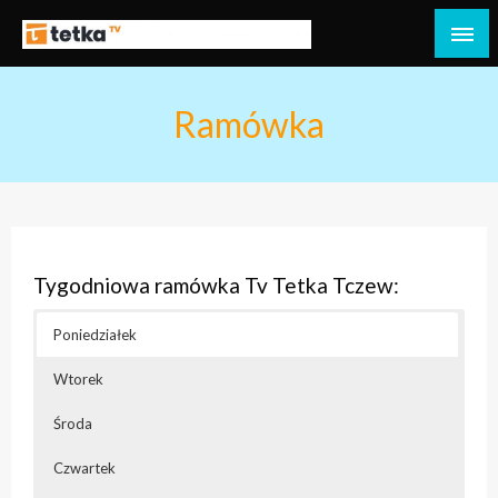
Przejdź
do
Tetka Tczew – Twoja lokalna telewizja!
Tv Tetka Tczew
treści
Ramówka
Tygodniowa ramówka Tv Tetka Tczew:
Poniedziałek
Wtorek
Środa
Czwartek