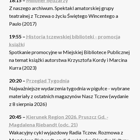
18:15 –
Milioner nędzarzy
Z naszego archiwum. Spektakl amatorskiej grupy
teatralnej z Tczewa o życiu Świętego Wincentego a
Paulo (2017)
19:55 –
Historia tczewskiej biblioteki - promocja
książki
Spotkanie promocyjne w Miejskiej Bibliotece Publicznej
na temat książki autorstwa Krzysztofa Kordy i Marcina
Kurra (2023)
20:20 –
Przegląd Tygodnia
Najważniejsze wydarzenia tygodnia w pigułce - wybrane
materiały z ostatnich magazynów Nasz Tczew (wydanie
z 8 sierpnia 2026)
20:45 –
Kierunek Region 2026. Pruszcz Gd. -
Magdalena Riebandt (odc. 21)
Wakacyjny cykl wyjazdowy Radia Tczew. Rozmowa z