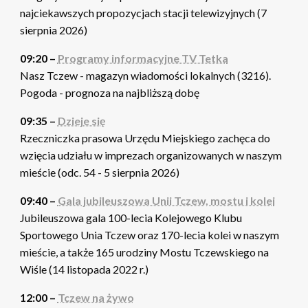
najciekawszych propozycjach stacji telewizyjnych (7
sierpnia 2026)
09:20 –
Programy informacyjne TV Tetka
Nasz Tczew - magazyn wiadomości lokalnych (3216).
Pogoda - prognoza na najbliższą dobę
09:35 –
Dzieje się
Rzeczniczka prasowa Urzędu Miejskiego zachęca do
wzięcia udziału w imprezach organizowanych w naszym
mieście (odc. 54 - 5 sierpnia 2026)
09:40 –
Gala jubileuszowa Unii Tczew, mostu i kolei
Jubileuszowa gala 100-lecia Kolejowego Klubu
Sportowego Unia Tczew oraz 170-lecia kolei w naszym
mieście, a także 165 urodziny Mostu Tczewskiego na
Wiśle (14 listopada 2022 r.)
12:00 –
Tczew na żywo