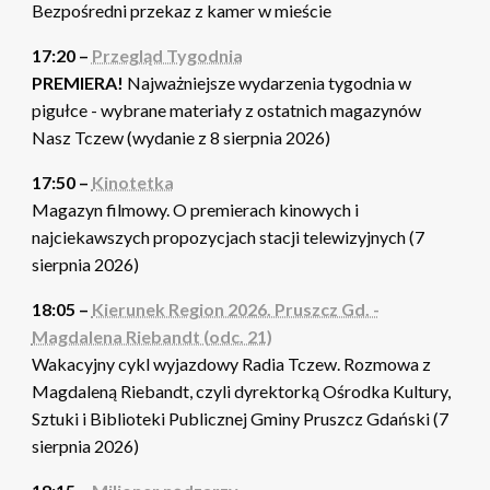
Bezpośredni przekaz z kamer w mieście
17:20 –
Przegląd Tygodnia
PREMIERA!
Najważniejsze wydarzenia tygodnia w
pigułce - wybrane materiały z ostatnich magazynów
Nasz Tczew (wydanie z 8 sierpnia 2026)
17:50 –
Kinotetka
Magazyn filmowy. O premierach kinowych i
najciekawszych propozycjach stacji telewizyjnych (7
sierpnia 2026)
18:05 –
Kierunek Region 2026. Pruszcz Gd. -
Magdalena Riebandt (odc. 21)
Wakacyjny cykl wyjazdowy Radia Tczew. Rozmowa z
Magdaleną Riebandt, czyli dyrektorką Ośrodka Kultury,
Sztuki i Biblioteki Publicznej Gminy Pruszcz Gdański (7
sierpnia 2026)