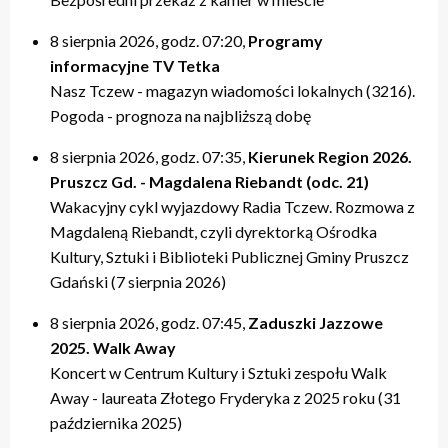
20:00 – relacje
20:00 – relacje
19:40 – Kulturalne pogaduszki / Fabryczne Pogaduszki
19:50 – relacje
17:40 – Powtórki programów z tygodnia
21:20 – Nasz Tczew, Pogoda
21:20 – Nasz Tczew, Pogoda
19:50 – KinoteTka
21:20 – Nasz Tczew, Pogoda
20:20 – Przegląd Tygodnia
8 sierpnia 2026, godz. 07:20,
Programy
21:40 – Pytania do Prezydenta / Pytania do Starosty
21:40 – Opinie w Radiu Tczew
20:00 – relacje
21:40 – Tczew Mówi
20:40 – relacje tygodnia
informacyjne TV Tetka
22:00 – relacje
22:00 – relacje
21:20 – Nasz Tczew, Pogoda
21:50 – relacje
21:40 – KinoteTka
Nasz Tczew - magazyn wiadomości lokalnych (3216).
21:50 – Kulturalne pogaduszki / Fabryczne Pogaduszki
Pogoda - prognoza na najbliższą dobę
22:00 – relacje
8 sierpnia 2026, godz. 07:35,
Kierunek Region 2026.
Pruszcz Gd. - Magdalena Riebandt (odc. 21)
Wakacyjny cykl wyjazdowy Radia Tczew. Rozmowa z
Magdaleną Riebandt, czyli dyrektorką Ośrodka
Kultury, Sztuki i Biblioteki Publicznej Gminy Pruszcz
Gdański (7 sierpnia 2026)
8 sierpnia 2026, godz. 07:45,
Zaduszki Jazzowe
2025. Walk Away
Koncert w Centrum Kultury i Sztuki zespołu Walk
Away - laureata Złotego Fryderyka z 2025 roku (31
października 2025)