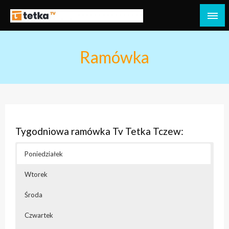
Przejdź
do
Tetka Tczew – Twoja lokalna telewizja!
Tv Tetka Tczew
treści
Ramówka
Tygodniowa ramówka Tv Tetka Tczew:
Poniedziałek
Wtorek
Środa
Czwartek