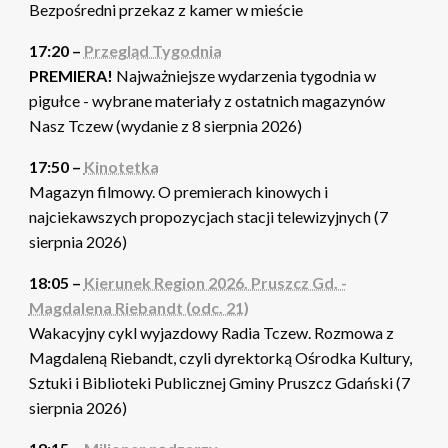
Bezpośredni przekaz z kamer w mieście
17:20 –
Przegląd Tygodnia
PREMIERA!
Najważniejsze wydarzenia tygodnia w
pigułce - wybrane materiały z ostatnich magazynów
Nasz Tczew (wydanie z 8 sierpnia 2026)
17:50 –
Kinotetka
Magazyn filmowy. O premierach kinowych i
najciekawszych propozycjach stacji telewizyjnych (7
sierpnia 2026)
18:05 –
Kierunek Region 2026. Pruszcz Gd. -
Magdalena Riebandt (odc. 21)
Wakacyjny cykl wyjazdowy Radia Tczew. Rozmowa z
Magdaleną Riebandt, czyli dyrektorką Ośrodka Kultury,
Sztuki i Biblioteki Publicznej Gminy Pruszcz Gdański (7
sierpnia 2026)