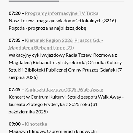
07:20 –
Programy informacyjne TV Tetka
Nasz Tczew - magazyn wiadomości lokalnych (3216).
Pogoda - prognoza na najbliższą dobę
07:35 –
Kierunek Region 2026. Pruszcz Gd. -
Magdalena Riebandt (odc. 21)
Wakacyjny cykl wyjazdowy Radia Tczew. Rozmowa z
Magdaleną Riebandt, czyli dyrektorką Ośrodka Kultury,
Sztuki i Biblioteki Publicznej Gminy Pruszcz Gdański (7
sierpnia 2026)
07:45 –
Zaduszki Jazzowe 2025. Walk Away
Koncert w Centrum Kultury i Sztuki zespołu Walk Away -
laureata Złotego Fryderyka z 2025 roku (31
października 2025)
09:00 –
Kinotetka
Magazyn filmowy. O premierach kinowych i