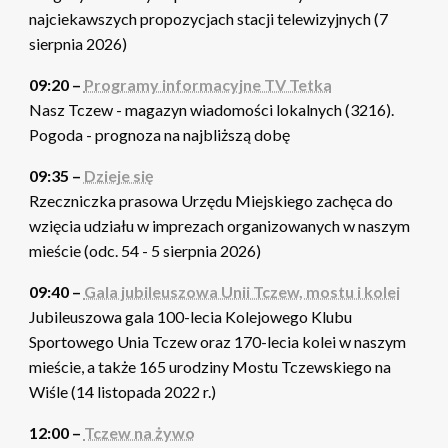
najciekawszych propozycjach stacji telewizyjnych (7
sierpnia 2026)
09:20 –
Programy informacyjne TV Tetka
Nasz Tczew - magazyn wiadomości lokalnych (3216).
Pogoda - prognoza na najbliższą dobę
09:35 –
Dzieje się
Rzeczniczka prasowa Urzędu Miejskiego zachęca do
wzięcia udziału w imprezach organizowanych w naszym
mieście (odc. 54 - 5 sierpnia 2026)
09:40 –
Gala jubileuszowa Unii Tczew, mostu i kolei
Jubileuszowa gala 100-lecia Kolejowego Klubu
Sportowego Unia Tczew oraz 170-lecia kolei w naszym
mieście, a także 165 urodziny Mostu Tczewskiego na
Wiśle (14 listopada 2022 r.)
12:00 –
Tczew na żywo