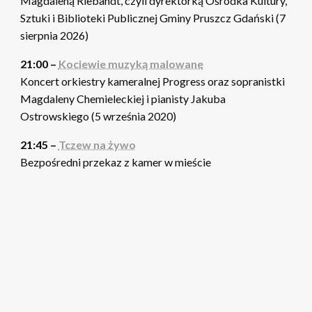
Magdaleną Riebandt, czyli dyrektorką Ośrodka Kultury,
Sztuki i Biblioteki Publicznej Gminy Pruszcz Gdański (7
sierpnia 2026)
21:00 –
Kociewie muzyką malowane
Koncert orkiestry kameralnej Progress oraz sopranistki
Magdaleny Chemieleckiej i pianisty Jakuba
Ostrowskiego (5 września 2020)
21:45 –
Tczew na żywo
Bezpośredni przekaz z kamer w mieście