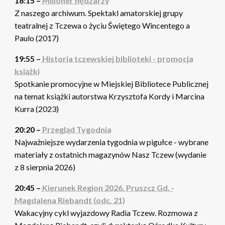
18:15 –
Milioner nędzarzy
Z naszego archiwum. Spektakl amatorskiej grupy
teatralnej z Tczewa o życiu Świętego Wincentego a
Paulo (2017)
19:55 –
Historia tczewskiej biblioteki - promocja
książki
Spotkanie promocyjne w Miejskiej Bibliotece Publicznej
na temat książki autorstwa Krzysztofa Kordy i Marcina
Kurra (2023)
20:20 –
Przegląd Tygodnia
Najważniejsze wydarzenia tygodnia w pigułce - wybrane
materiały z ostatnich magazynów Nasz Tczew (wydanie
z 8 sierpnia 2026)
20:45 –
Kierunek Region 2026. Pruszcz Gd. -
Magdalena Riebandt (odc. 21)
Wakacyjny cykl wyjazdowy Radia Tczew. Rozmowa z