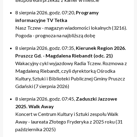
20:00 – relacje
20:00 – relacje
19:40 – Kulturalne pogaduszki / Fabryczne Pogaduszki
19:50 – relacje
17:40 – Powtórki programów z tygodnia
21:20 – Nasz Tczew, Pogoda
21:20 – Nasz Tczew, Pogoda
19:50 – KinoteTka
21:20 – Nasz Tczew, Pogoda
20:20 – Przegląd Tygodnia
8 sierpnia 2026, godz. 07:20,
Programy
21:40 – Pytania do Prezydenta / Pytania do Starosty
21:40 – Opinie w Radiu Tczew
20:00 – relacje
21:40 – Tczew Mówi
20:40 – relacje tygodnia
informacyjne TV Tetka
22:00 – relacje
22:00 – relacje
21:20 – Nasz Tczew, Pogoda
21:50 – relacje
21:40 – KinoteTka
Nasz Tczew - magazyn wiadomości lokalnych (3216).
21:50 – Kulturalne pogaduszki / Fabryczne Pogaduszki
Pogoda - prognoza na najbliższą dobę
22:00 – relacje
8 sierpnia 2026, godz. 07:35,
Kierunek Region 2026.
Pruszcz Gd. - Magdalena Riebandt (odc. 21)
Wakacyjny cykl wyjazdowy Radia Tczew. Rozmowa z
Magdaleną Riebandt, czyli dyrektorką Ośrodka
Kultury, Sztuki i Biblioteki Publicznej Gminy Pruszcz
Gdański (7 sierpnia 2026)
8 sierpnia 2026, godz. 07:45,
Zaduszki Jazzowe
2025. Walk Away
Koncert w Centrum Kultury i Sztuki zespołu Walk
Away - laureata Złotego Fryderyka z 2025 roku (31
października 2025)