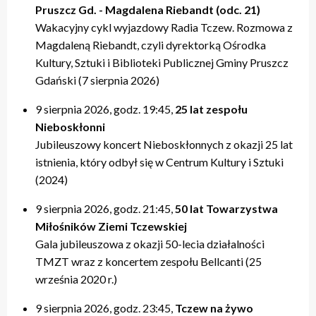
Pruszcz Gd. - Magdalena Riebandt (odc. 21)
Wakacyjny cykl wyjazdowy Radia Tczew. Rozmowa z
Magdaleną Riebandt, czyli dyrektorką Ośrodka
Kultury, Sztuki i Biblioteki Publicznej Gminy Pruszcz
Gdański (7 sierpnia 2026)
9 sierpnia 2026, godz. 19:45,
25 lat zespołu
Nieboskłonni
Jubileuszowy koncert Nieboskłonnych z okazji 25 lat
istnienia, który odbył się w Centrum Kultury i Sztuki
(2024)
9 sierpnia 2026, godz. 21:45,
50 lat Towarzystwa
Miłośników Ziemi Tczewskiej
Gala jubileuszowa z okazji 50-lecia działalności
TMZT wraz z koncertem zespołu Bellcanti (25
września 2020 r.)
9 sierpnia 2026, godz. 23:45,
Tczew na żywo