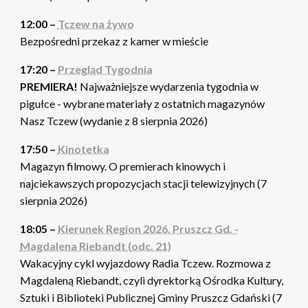
12:00 –
Tczew na żywo
Bezpośredni przekaz z kamer w mieście
17:20 –
Przegląd Tygodnia
PREMIERA!
Najważniejsze wydarzenia tygodnia w
pigułce - wybrane materiały z ostatnich magazynów
Nasz Tczew (wydanie z 8 sierpnia 2026)
17:50 –
Kinotetka
Magazyn filmowy. O premierach kinowych i
najciekawszych propozycjach stacji telewizyjnych (7
sierpnia 2026)
18:05 –
Kierunek Region 2026. Pruszcz Gd. -
Magdalena Riebandt (odc. 21)
Wakacyjny cykl wyjazdowy Radia Tczew. Rozmowa z
Magdaleną Riebandt, czyli dyrektorką Ośrodka Kultury,
Sztuki i Biblioteki Publicznej Gminy Pruszcz Gdański (7