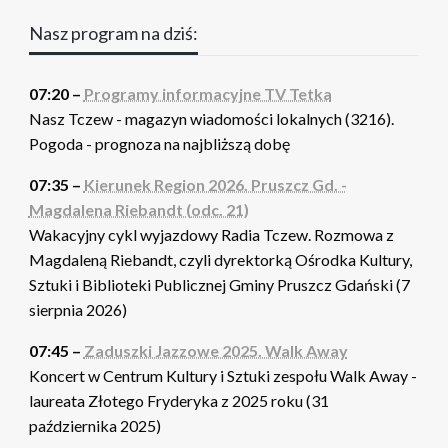
Nasz program na dziś:
07:20 –
Programy informacyjne TV Tetka
Nasz Tczew - magazyn wiadomości lokalnych (3216).
Pogoda - prognoza na najbliższą dobę
07:35 –
Kierunek Region 2026. Pruszcz Gd. -
Magdalena Riebandt (odc. 21)
Wakacyjny cykl wyjazdowy Radia Tczew. Rozmowa z
Magdaleną Riebandt, czyli dyrektorką Ośrodka Kultury,
Sztuki i Biblioteki Publicznej Gminy Pruszcz Gdański (7
sierpnia 2026)
07:45 –
Zaduszki Jazzowe 2025. Walk Away
Koncert w Centrum Kultury i Sztuki zespołu Walk Away -
laureata Złotego Fryderyka z 2025 roku (31
października 2025)