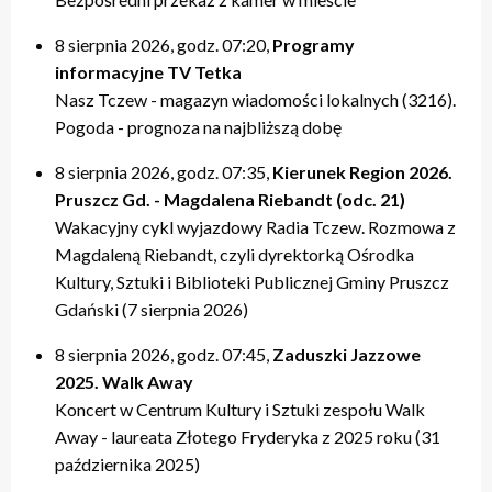
20:00 – relacje
20:00 – relacje
19:40 – Kulturalne pogaduszki / Fabryczne Pogaduszki
19:50 – relacje
17:40 – Powtórki programów z tygodnia
21:20 – Nasz Tczew, Pogoda
21:20 – Nasz Tczew, Pogoda
19:50 – KinoteTka
21:20 – Nasz Tczew, Pogoda
20:20 – Przegląd Tygodnia
8 sierpnia 2026, godz. 07:20,
Programy
21:40 – Pytania do Prezydenta / Pytania do Starosty
21:40 – Opinie w Radiu Tczew
20:00 – relacje
21:40 – Tczew Mówi
20:40 – relacje tygodnia
informacyjne TV Tetka
22:00 – relacje
22:00 – relacje
21:20 – Nasz Tczew, Pogoda
21:50 – relacje
21:40 – KinoteTka
Nasz Tczew - magazyn wiadomości lokalnych (3216).
21:50 – Kulturalne pogaduszki / Fabryczne Pogaduszki
Pogoda - prognoza na najbliższą dobę
22:00 – relacje
8 sierpnia 2026, godz. 07:35,
Kierunek Region 2026.
Pruszcz Gd. - Magdalena Riebandt (odc. 21)
Wakacyjny cykl wyjazdowy Radia Tczew. Rozmowa z
Magdaleną Riebandt, czyli dyrektorką Ośrodka
Kultury, Sztuki i Biblioteki Publicznej Gminy Pruszcz
Gdański (7 sierpnia 2026)
8 sierpnia 2026, godz. 07:45,
Zaduszki Jazzowe
2025. Walk Away
Koncert w Centrum Kultury i Sztuki zespołu Walk
Away - laureata Złotego Fryderyka z 2025 roku (31
października 2025)