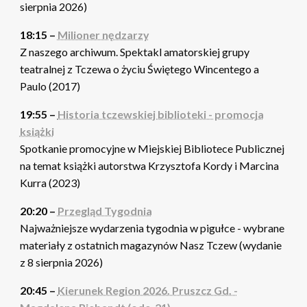
sierpnia 2026)
18:15 –
Milioner nędzarzy
Z naszego archiwum. Spektakl amatorskiej grupy
teatralnej z Tczewa o życiu Świętego Wincentego a
Paulo (2017)
19:55 –
Historia tczewskiej biblioteki - promocja
książki
Spotkanie promocyjne w Miejskiej Bibliotece Publicznej
na temat książki autorstwa Krzysztofa Kordy i Marcina
Kurra (2023)
20:20 –
Przegląd Tygodnia
Najważniejsze wydarzenia tygodnia w pigułce - wybrane
materiały z ostatnich magazynów Nasz Tczew (wydanie
z 8 sierpnia 2026)
20:45 –
Kierunek Region 2026. Pruszcz Gd. -