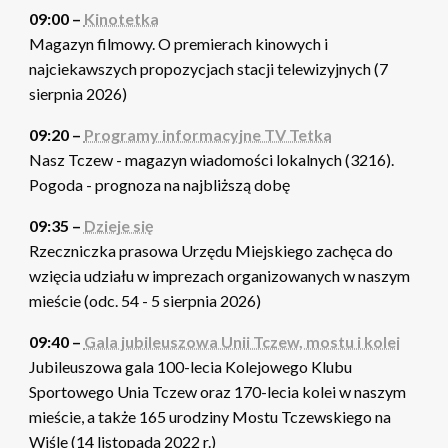
09:00 –
Kinotetka
Magazyn filmowy. O premierach kinowych i
najciekawszych propozycjach stacji telewizyjnych (7
sierpnia 2026)
09:20 –
Programy informacyjne TV Tetka
Nasz Tczew - magazyn wiadomości lokalnych (3216).
Pogoda - prognoza na najbliższą dobę
09:35 –
Dzieje się
Rzeczniczka prasowa Urzędu Miejskiego zachęca do
wzięcia udziału w imprezach organizowanych w naszym
mieście (odc. 54 - 5 sierpnia 2026)
09:40 –
Gala jubileuszowa Unii Tczew, mostu i kolei
Jubileuszowa gala 100-lecia Kolejowego Klubu
Sportowego Unia Tczew oraz 170-lecia kolei w naszym
mieście, a także 165 urodziny Mostu Tczewskiego na
Wiśle (14 listopada 2022 r.)