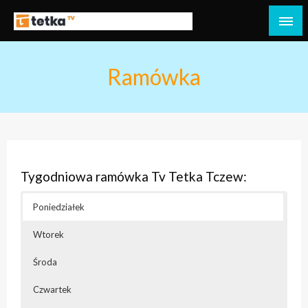
Przejdź
do
Tetka Tczew – Twoja lokalna telewizja!
Tv Tetka Tczew
treści
Ramówka
Tygodniowa ramówka Tv Tetka Tczew:
Poniedziałek
Wtorek
Środa
Czwartek