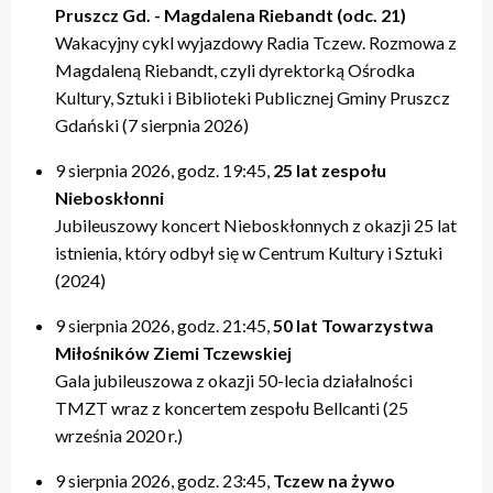
Pruszcz Gd. - Magdalena Riebandt (odc. 21)
Wakacyjny cykl wyjazdowy Radia Tczew. Rozmowa z
Magdaleną Riebandt, czyli dyrektorką Ośrodka
Kultury, Sztuki i Biblioteki Publicznej Gminy Pruszcz
Gdański (7 sierpnia 2026)
9 sierpnia 2026, godz. 19:45,
25 lat zespołu
Nieboskłonni
Jubileuszowy koncert Nieboskłonnych z okazji 25 lat
istnienia, który odbył się w Centrum Kultury i Sztuki
(2024)
9 sierpnia 2026, godz. 21:45,
50 lat Towarzystwa
Miłośników Ziemi Tczewskiej
Gala jubileuszowa z okazji 50-lecia działalności
TMZT wraz z koncertem zespołu Bellcanti (25
września 2020 r.)
9 sierpnia 2026, godz. 23:45,
Tczew na żywo