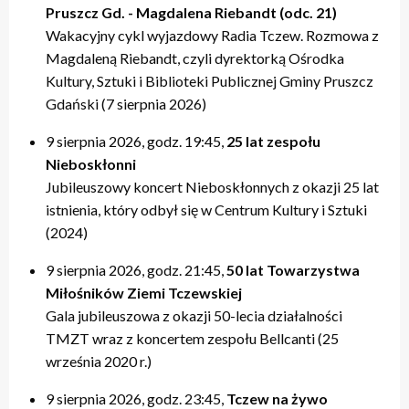
Pruszcz Gd. - Magdalena Riebandt (odc. 21)
Wakacyjny cykl wyjazdowy Radia Tczew. Rozmowa z
Magdaleną Riebandt, czyli dyrektorką Ośrodka
Kultury, Sztuki i Biblioteki Publicznej Gminy Pruszcz
Gdański (7 sierpnia 2026)
9 sierpnia 2026, godz. 19:45,
25 lat zespołu
Nieboskłonni
Jubileuszowy koncert Nieboskłonnych z okazji 25 lat
istnienia, który odbył się w Centrum Kultury i Sztuki
(2024)
9 sierpnia 2026, godz. 21:45,
50 lat Towarzystwa
Miłośników Ziemi Tczewskiej
Gala jubileuszowa z okazji 50-lecia działalności
TMZT wraz z koncertem zespołu Bellcanti (25
września 2020 r.)
9 sierpnia 2026, godz. 23:45,
Tczew na żywo