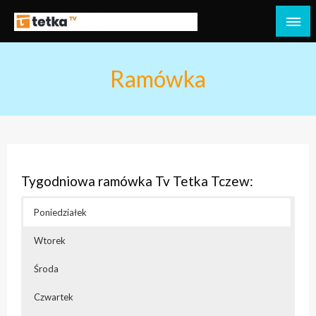
Przejdź
do
Tetka Tczew – Twoja lokalna telewizja!
Tv Tetka Tczew
treści
Ramówka
Tygodniowa ramówka Tv Tetka Tczew:
Poniedziałek
Wtorek
Środa
Czwartek