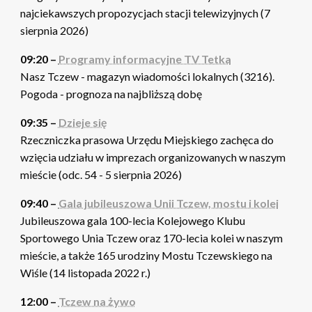
najciekawszych propozycjach stacji telewizyjnych (7
sierpnia 2026)
09:20 –
Programy informacyjne TV Tetka
Nasz Tczew - magazyn wiadomości lokalnych (3216).
Pogoda - prognoza na najbliższą dobę
09:35 –
Dzieje się
Rzeczniczka prasowa Urzędu Miejskiego zachęca do
wzięcia udziału w imprezach organizowanych w naszym
mieście (odc. 54 - 5 sierpnia 2026)
09:40 –
Gala jubileuszowa Unii Tczew, mostu i kolei
Jubileuszowa gala 100-lecia Kolejowego Klubu
Sportowego Unia Tczew oraz 170-lecia kolei w naszym
mieście, a także 165 urodziny Mostu Tczewskiego na
Wiśle (14 listopada 2022 r.)
12:00 –
Tczew na żywo