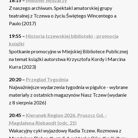
18:15 –
Milioner nędzarzy
Z naszego archiwum. Spektakl amatorskiej grupy
teatralnej z Tczewa o życiu Świętego Wincentego a
Paulo (2017)
19:55 –
Historia tczewskiej biblioteki - promocja
książki
Spotkanie promocyjne w Miejskiej Bibliotece Publicznej
na temat książki autorstwa Krzysztofa Kordy i Marcina
Kurra (2023)
20:20 –
Przegląd Tygodnia
Najważniejsze wydarzenia tygodnia w pigułce - wybrane
materiały z ostatnich magazynów Nasz Tczew (wydanie
z 8 sierpnia 2026)
20:45 –
Kierunek Region 2026. Pruszcz Gd. -
Magdalena Riebandt (odc. 21)
Wakacyjny cykl wyjazdowy Radia Tczew. Rozmowa z