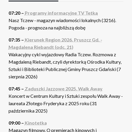
07:20 –
Programy informacyjne TV Tetka
Nasz Tczew - magazyn wiadomości lokalnych (3216).
Pogoda - prognoza na najbliższą dobę
07:35 –
Kierunek Region 2026. Pruszcz Gd. -
Magdalena Riebandt (odc. 21)
Wakacyjny cykl wyjazdowy Radia Tczew. Rozmowa z
Magdaleną Riebandt, czyli dyrektorką Ośrodka Kultury,
Sztuki i Biblioteki Publicznej Gminy Pruszcz Gdański (7
sierpnia 2026)
07:45 –
Zaduszki Jazzowe 2025. Walk Away
Koncert w Centrum Kultury i Sztuki zespołu Walk Away -
laureata Złotego Fryderyka z 2025 roku (31
października 2025)
09:00 –
Kinotetka
Magazyn filmowy. O premierach kinowych i