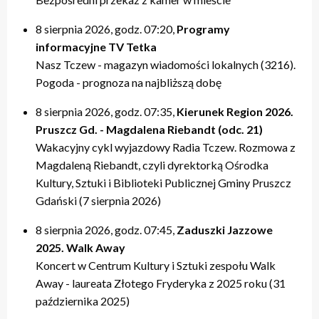
20:00 – relacje
20:00 – relacje
19:40 – Kulturalne pogaduszki / Fabryczne Pogaduszki
19:50 – relacje
17:40 – Powtórki programów z tygodnia
21:20 – Nasz Tczew, Pogoda
21:20 – Nasz Tczew, Pogoda
19:50 – KinoteTka
21:20 – Nasz Tczew, Pogoda
20:20 – Przegląd Tygodnia
8 sierpnia 2026, godz. 07:20,
Programy
21:40 – Pytania do Prezydenta / Pytania do Starosty
21:40 – Opinie w Radiu Tczew
20:00 – relacje
21:40 – Tczew Mówi
20:40 – relacje tygodnia
informacyjne TV Tetka
22:00 – relacje
22:00 – relacje
21:20 – Nasz Tczew, Pogoda
21:50 – relacje
21:40 – KinoteTka
Nasz Tczew - magazyn wiadomości lokalnych (3216).
21:50 – Kulturalne pogaduszki / Fabryczne Pogaduszki
Pogoda - prognoza na najbliższą dobę
22:00 – relacje
8 sierpnia 2026, godz. 07:35,
Kierunek Region 2026.
Pruszcz Gd. - Magdalena Riebandt (odc. 21)
Wakacyjny cykl wyjazdowy Radia Tczew. Rozmowa z
Magdaleną Riebandt, czyli dyrektorką Ośrodka
Kultury, Sztuki i Biblioteki Publicznej Gminy Pruszcz
Gdański (7 sierpnia 2026)
8 sierpnia 2026, godz. 07:45,
Zaduszki Jazzowe
2025. Walk Away
Koncert w Centrum Kultury i Sztuki zespołu Walk
Away - laureata Złotego Fryderyka z 2025 roku (31
października 2025)