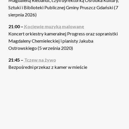
Magdaleną Riebandt, czyli dyrektorką Ośrodka Kultury,
Sztuki i Biblioteki Publicznej Gminy Pruszcz Gdański (7
sierpnia 2026)
21:00 –
Kociewie muzyką malowane
Koncert orkiestry kameralnej Progress oraz sopranistki
Magdaleny Chemieleckiej i pianisty Jakuba
Ostrowskiego (5 września 2020)
21:45 –
Tczew na żywo
Bezpośredni przekaz z kamer w mieście