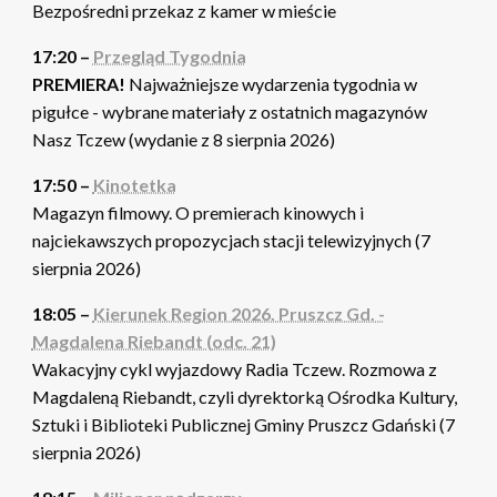
Bezpośredni przekaz z kamer w mieście
17:20 –
Przegląd Tygodnia
PREMIERA!
Najważniejsze wydarzenia tygodnia w
pigułce - wybrane materiały z ostatnich magazynów
Nasz Tczew (wydanie z 8 sierpnia 2026)
17:50 –
Kinotetka
Magazyn filmowy. O premierach kinowych i
najciekawszych propozycjach stacji telewizyjnych (7
sierpnia 2026)
18:05 –
Kierunek Region 2026. Pruszcz Gd. -
Magdalena Riebandt (odc. 21)
Wakacyjny cykl wyjazdowy Radia Tczew. Rozmowa z
Magdaleną Riebandt, czyli dyrektorką Ośrodka Kultury,
Sztuki i Biblioteki Publicznej Gminy Pruszcz Gdański (7
sierpnia 2026)