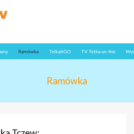
ramy
Ramówka
TelkabGO
TV Tetka on-line
Wyśl
Ramówka
ka Tczew: