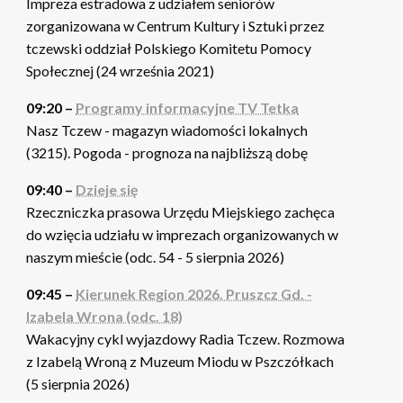
Impreza estradowa z udziałem seniorów
zorganizowana w Centrum Kultury i Sztuki przez
tczewski oddział Polskiego Komitetu Pomocy
Społecznej (24 września 2021)
09:20 –
Programy informacyjne TV Tetka
Nasz Tczew - magazyn wiadomości lokalnych
(3215). Pogoda - prognoza na najbliższą dobę
09:40 –
Dzieje się
Rzeczniczka prasowa Urzędu Miejskiego zachęca
do wzięcia udziału w imprezach organizowanych w
naszym mieście (odc. 54 - 5 sierpnia 2026)
09:45 –
Kierunek Region 2026. Pruszcz Gd. -
Izabela Wrona (odc. 18)
Wakacyjny cykl wyjazdowy Radia Tczew. Rozmowa
z Izabelą Wroną z Muzeum Miodu w Pszczółkach
(5 sierpnia 2026)