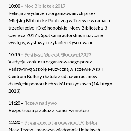
10:00 –
Noc Bibliotek 2017
Relacja z wydarzeń zorganizowanych przez
Miejską Bibliotekę Publiczną w Tczewie w ramach
trzeciej edycji Ogólnopolskiej Nocy Bibliotek z 3
czerwca 2017 r. Spotkania autorskie, muzyczne
występy, wystawy i czytanie reżyserowane
10:15 –
Festiwal Muzyki Filmowej 2023
X edycja konkursu organizowanego przez
Państwową Szkołę Muzyczną w Tczewie w sali
Centrum Kultury i Sztuki z udziałem uczniów
dziesięciu pomorskich szkół muzycznych (14 lutego
2023)
11:20 –
Tczew na żywo
Bezpośredni przekaz z kamer w mieście
12:20 –
Programy informacyjne TV Tetka
Nasz Tczew - magazyn wiadomości lokalnych