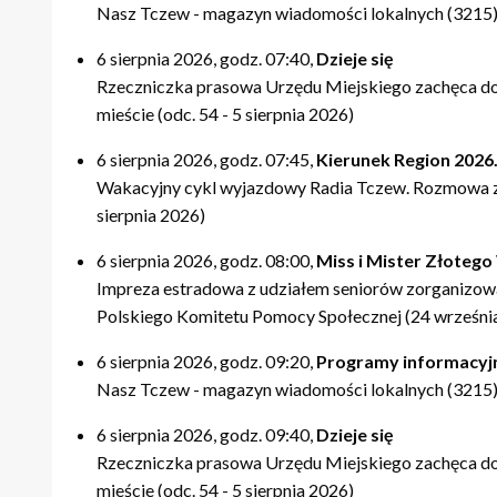
21:40 – Pytania do Prezydenta / Pytania do Starosty
21:40 – Opinie w Radiu Tczew
20:00 – relacje
21:40 – Tczew Mówi
Nasz Tczew - magazyn wiadomości lokalnych (3215).
22:00 – relacje
22:00 – relacje
21:20 – Nasz Tczew, Pogoda
21:50 – relacje
21:40 – KinoteTka
6 sierpnia 2026, godz. 07:40,
Dzieje się
21:50 – Kulturalne pogaduszki / Fabryczne Pogaduszki
Rzeczniczka prasowa Urzędu Miejskiego zachęca do
22:00 – relacje
mieście (odc. 54 - 5 sierpnia 2026)
6 sierpnia 2026, godz. 07:45,
Kierunek Region 2026.
Wakacyjny cykl wyjazdowy Radia Tczew. Rozmowa 
sierpnia 2026)
6 sierpnia 2026, godz. 08:00,
Miss i Mister Złoteg
Impreza estradowa z udziałem seniorów zorganizowa
Polskiego Komitetu Pomocy Społecznej (24 wrześni
6 sierpnia 2026, godz. 09:20,
Programy informacyj
Nasz Tczew - magazyn wiadomości lokalnych (3215).
6 sierpnia 2026, godz. 09:40,
Dzieje się
Rzeczniczka prasowa Urzędu Miejskiego zachęca do
mieście (odc. 54 - 5 sierpnia 2026)