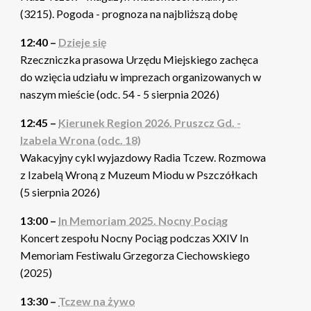
(3215). Pogoda - prognoza na najbliższą dobę
12:40 –
Dzieje się
Rzeczniczka prasowa Urzędu Miejskiego zachęca
do wzięcia udziału w imprezach organizowanych w
naszym mieście (odc. 54 - 5 sierpnia 2026)
12:45 –
Kierunek Region 2026. Pruszcz Gd. -
Izabela Wrona (odc. 18)
Wakacyjny cykl wyjazdowy Radia Tczew. Rozmowa
z Izabelą Wroną z Muzeum Miodu w Pszczółkach
(5 sierpnia 2026)
13:00 –
In Memoriam 2025. Nocny Pociąg
Koncert zespołu Nocny Pociąg podczas XXIV In
Memoriam Festiwalu Grzegorza Ciechowskiego
(2025)
13:30 –
Tczew na żywo