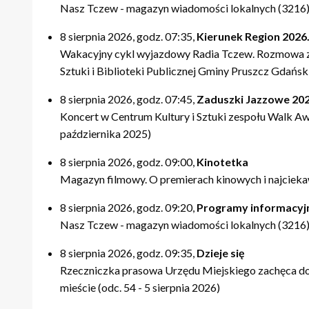
21:40 – Pytania do Prezydenta / Pytania do Starosty
21:40 – Opinie w Radiu Tczew
20:00 – relacje
21:40 – Tczew Mówi
Nasz Tczew - magazyn wiadomości lokalnych (3216).
22:00 – relacje
22:00 – relacje
21:20 – Nasz Tczew, Pogoda
21:50 – relacje
21:40 – KinoteTka
8 sierpnia 2026, godz. 07:35,
Kierunek Region 2026.
21:50 – Kulturalne pogaduszki / Fabryczne Pogaduszki
Wakacyjny cykl wyjazdowy Radia Tczew. Rozmowa z 
22:00 – relacje
Sztuki i Biblioteki Publicznej Gminy Pruszcz Gdański
8 sierpnia 2026, godz. 07:45,
Zaduszki Jazzowe 20
Koncert w Centrum Kultury i Sztuki zespołu Walk Aw
października 2025)
8 sierpnia 2026, godz. 09:00,
Kinotetka
Magazyn filmowy. O premierach kinowych i najciekaw
8 sierpnia 2026, godz. 09:20,
Programy informacyj
Nasz Tczew - magazyn wiadomości lokalnych (3216).
8 sierpnia 2026, godz. 09:35,
Dzieje się
Rzeczniczka prasowa Urzędu Miejskiego zachęca do
mieście (odc. 54 - 5 sierpnia 2026)