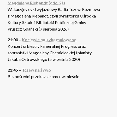
Magdalena Riebandt (odc. 21)
Wakacyjny cykl wyjazdowy Radia Tczew. Rozmowa
z Magdaleną Riebandt, czyli dyrektorką Ośrodka
Kultury, Sztuki i Biblioteki Publicznej Gminy
Pruszcz Gdański (7 sierpnia 2026)
21:00 –
Kociewie muzyką malowane
Koncert orkiestry kameralnej Progress oraz
sopranistki Magdaleny Chemieleckiej i pianisty
Jakuba Ostrowskiego (5 września 2020)
21:45 –
Tczew na żywo
Bezpośredni przekaz z kamer w mieście