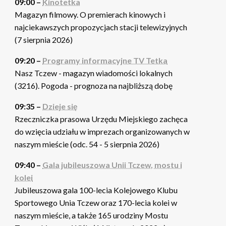
09:00 –
Kinotetka
Magazyn filmowy. O premierach kinowych i
najciekawszych propozycjach stacji telewizyjnych
(7 sierpnia 2026)
09:20 –
Programy informacyjne TV Tetka
Nasz Tczew - magazyn wiadomości lokalnych
(3216). Pogoda - prognoza na najbliższą dobę
09:35 –
Dzieje się
Rzeczniczka prasowa Urzędu Miejskiego zachęca
do wzięcia udziału w imprezach organizowanych w
naszym mieście (odc. 54 - 5 sierpnia 2026)
09:40 –
Gala jubileuszowa Unii Tczew, mostu i
kolei
Jubileuszowa gala 100-lecia Kolejowego Klubu
Sportowego Unia Tczew oraz 170-lecia kolei w
naszym mieście, a także 165 urodziny Mostu