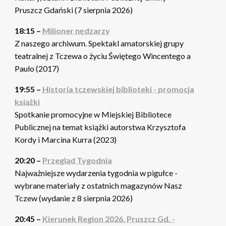
Pruszcz Gdański (7 sierpnia 2026)
18:15 –
Milioner nędzarzy
Z naszego archiwum. Spektakl amatorskiej grupy
teatralnej z Tczewa o życiu Świętego Wincentego a
Paulo (2017)
19:55 –
Historia tczewskiej biblioteki - promocja
książki
Spotkanie promocyjne w Miejskiej Bibliotece
Publicznej na temat książki autorstwa Krzysztofa
Kordy i Marcina Kurra (2023)
20:20 –
Przegląd Tygodnia
Najważniejsze wydarzenia tygodnia w pigułce -
wybrane materiały z ostatnich magazynów Nasz
Tczew (wydanie z 8 sierpnia 2026)
20:45 –
Kierunek Region 2026. Pruszcz Gd. -