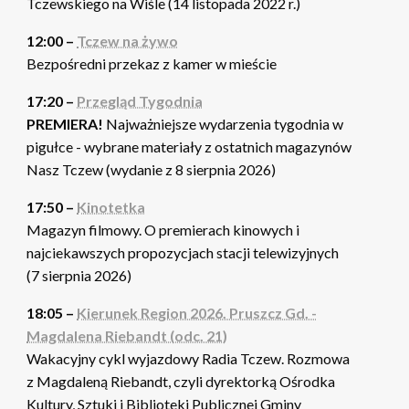
Tczewskiego na Wiśle (14 listopada 2022 r.)
12:00 –
Tczew na żywo
Bezpośredni przekaz z kamer w mieście
17:20 –
Przegląd Tygodnia
PREMIERA!
Najważniejsze wydarzenia tygodnia w
pigułce - wybrane materiały z ostatnich magazynów
Nasz Tczew (wydanie z 8 sierpnia 2026)
17:50 –
Kinotetka
Magazyn filmowy. O premierach kinowych i
najciekawszych propozycjach stacji telewizyjnych
(7 sierpnia 2026)
18:05 –
Kierunek Region 2026. Pruszcz Gd. -
Magdalena Riebandt (odc. 21)
Wakacyjny cykl wyjazdowy Radia Tczew. Rozmowa
z Magdaleną Riebandt, czyli dyrektorką Ośrodka
Kultury, Sztuki i Biblioteki Publicznej Gminy