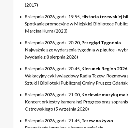
(2017)
8 sierpnia 2026, godz. 19:55,
Historia tczewskiej bi
Spotkanie promocyjne w Miejskiej Bibliotece Publicz
Marcina Kurra (2023)
8 sierpnia 2026, godz. 20:20,
Przegląd Tygodnia
Najważniejsze wydarzenia tygodnia w pigułce - wyb
(wydanie z 8 sierpnia 2026)
8 sierpnia 2026, godz. 20:45,
Kierunek Region 2026.
Wakacyjny cykl wyjazdowy Radia Tczew. Rozmowa z 
Sztuki i Biblioteki Publicznej Gminy Pruszcz Gdański
8 sierpnia 2026, godz. 21:00,
Kociewie muzyką ma
Koncert orkiestry kameralnej Progress oraz sopranis
Ostrowskiego (5 września 2020)
8 sierpnia 2026, godz. 21:45,
Tczew na żywo
Bezpośredni przekaz z kamer w mieście