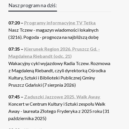
Nasz program na dziś:
07:20 –
Programy informacyjne TV Tetka
Nasz Tczew - magazyn wiadomości lokalnych
(3216). Pogoda - prognoza na najbliższą dobę
07:35 –
Kierunek Region 2026. Pruszcz Gd. -
Magdalena Riebandt (odc. 21)
Wakacyjny cykl wyjazdowy Radia Tczew. Rozmowa
z Magdaleną Riebandt, czyli dyrektorką Ośrodka
Kultury, Sztuki i Biblioteki Publicznej Gminy
Pruszcz Gdański (7 sierpnia 2026)
07:45 –
Zaduszki Jazzowe 2025. Walk Away
Koncert w Centrum Kultury i Sztuki zespołu Walk
Away - laureata Złotego Fryderyka z 2025 roku (31
października 2025)