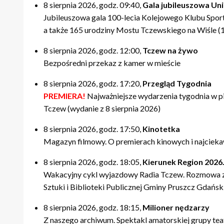
8 sierpnia 2026, godz. 09:40,
Gala jubileuszowa Unii
Jubileuszowa gala 100-lecia Kolejowego Klubu Spor
a także 165 urodziny Mostu Tczewskiego na Wiśle (14
8 sierpnia 2026, godz. 12:00,
Tczew na żywo
Bezpośredni przekaz z kamer w mieście
8 sierpnia 2026, godz. 17:20,
Przegląd Tygodnia
PREMIERA!
Najważniejsze wydarzenia tygodnia w p
Tczew (wydanie z 8 sierpnia 2026)
8 sierpnia 2026, godz. 17:50,
Kinotetka
Magazyn filmowy. O premierach kinowych i najciekaw
8 sierpnia 2026, godz. 18:05,
Kierunek Region 2026.
Wakacyjny cykl wyjazdowy Radia Tczew. Rozmowa z 
Sztuki i Biblioteki Publicznej Gminy Pruszcz Gdański
8 sierpnia 2026, godz. 18:15,
Milioner nędzarzy
Z naszego archiwum. Spektakl amatorskiej grupy tea