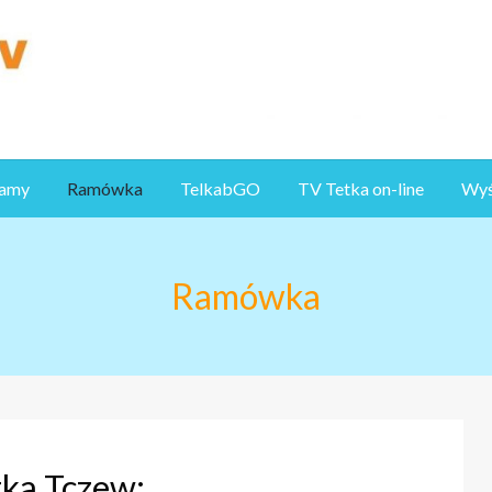
ramy
Ramówka
TelkabGO
TV Tetka on-line
Wyśl
Ramówka
ka Tczew: