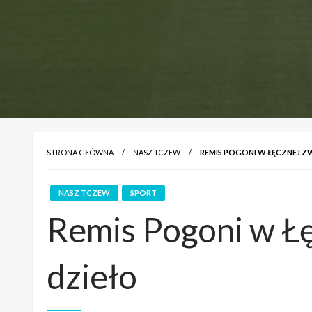
STRONA GŁÓWNA
NASZ TCZEW
REMIS POGONI W ŁĘCZNEJ Z
NASZ TCZEW
SPORT
Remis Pogoni w Ł
dzieło