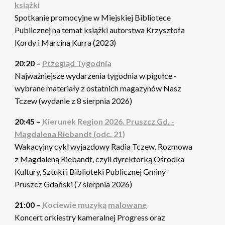
książki
Spotkanie promocyjne w Miejskiej Bibliotece
Publicznej na temat książki autorstwa Krzysztofa
Kordy i Marcina Kurra (2023)
20:20 –
Przegląd Tygodnia
Najważniejsze wydarzenia tygodnia w pigułce -
wybrane materiały z ostatnich magazynów Nasz
Tczew (wydanie z 8 sierpnia 2026)
20:45 –
Kierunek Region 2026. Pruszcz Gd. -
Magdalena Riebandt (odc. 21)
Wakacyjny cykl wyjazdowy Radia Tczew. Rozmowa
z Magdaleną Riebandt, czyli dyrektorką Ośrodka
Kultury, Sztuki i Biblioteki Publicznej Gminy
Pruszcz Gdański (7 sierpnia 2026)
21:00 –
Kociewie muzyką malowane
Koncert orkiestry kameralnej Progress oraz