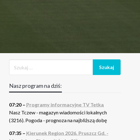
Nasz program na dziś:
07:20 –
Programy informacyjne TV Tetka
Nasz Tczew - magazyn wiadomości lokalnych
(3216). Pogoda - prognoza na najbliższą dobę
07:35 –
Kierunek Region 2026. Pruszcz Gd. -