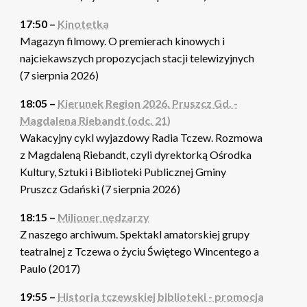
17:50 –
Kinotetka
Magazyn filmowy. O premierach kinowych i
najciekawszych propozycjach stacji telewizyjnych
(7 sierpnia 2026)
18:05 –
Kierunek Region 2026. Pruszcz Gd. -
Magdalena Riebandt (odc. 21)
Wakacyjny cykl wyjazdowy Radia Tczew. Rozmowa
z Magdaleną Riebandt, czyli dyrektorką Ośrodka
Kultury, Sztuki i Biblioteki Publicznej Gminy
Pruszcz Gdański (7 sierpnia 2026)
18:15 –
Milioner nędzarzy
Z naszego archiwum. Spektakl amatorskiej grupy
teatralnej z Tczewa o życiu Świętego Wincentego a
Paulo (2017)
19:55 –
Historia tczewskiej biblioteki - promocja