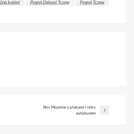
ożna kobiet
Pogoń Dekpol Tczew
Pogoń Tczew
Noc Muzeów z ptakami i retro
Następny
autobusem
wpis