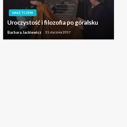
NASZ TCZEW
Uroczystość i filozofia po góralsku
Barbara Jackiewicz
31 stycznia 2017