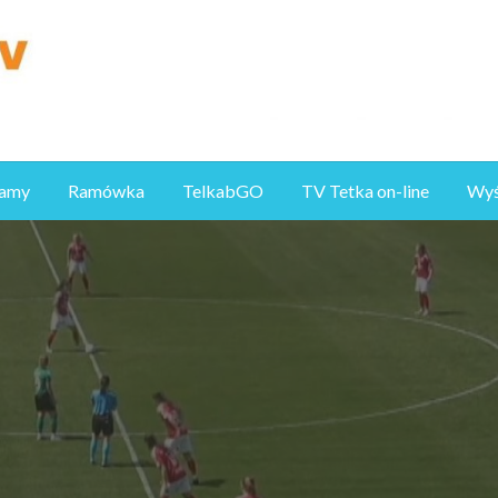
ramy
Ramówka
TelkabGO
TV Tetka on-line
Wyśl