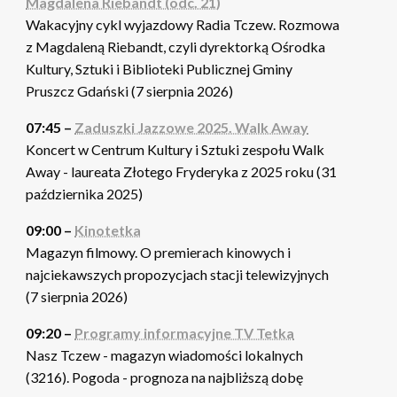
Magdalena Riebandt (odc. 21)
Wakacyjny cykl wyjazdowy Radia Tczew. Rozmowa
z Magdaleną Riebandt, czyli dyrektorką Ośrodka
Kultury, Sztuki i Biblioteki Publicznej Gminy
Pruszcz Gdański (7 sierpnia 2026)
07:45 –
Zaduszki Jazzowe 2025. Walk Away
Koncert w Centrum Kultury i Sztuki zespołu Walk
Away - laureata Złotego Fryderyka z 2025 roku (31
października 2025)
09:00 –
Kinotetka
Magazyn filmowy. O premierach kinowych i
najciekawszych propozycjach stacji telewizyjnych
(7 sierpnia 2026)
09:20 –
Programy informacyjne TV Tetka
Nasz Tczew - magazyn wiadomości lokalnych
(3216). Pogoda - prognoza na najbliższą dobę