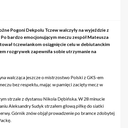
 nożne Pogoni Dekpolu Tczew walczyły na wyjeździe z
. Po bardzo emocjonującym meczu zespół Mateusza
tował tczewiankom osiągnięcie celu w debiutanckim
ńcem rozgrywek zapewniła sobie utrzymanie na
na walcząca jeszcze o mistrzostwo Polski z GKS-em
meczu bez respektu, mając w pamięci zacięty mecz w
ym strzale z dystansu Nikola Dębińska. W 28 minucie
iu Aleksandry Sudyk strzałem głową piłkę do siatki
rzerwy. Górnik znów objął prowadzenie po bramce zdobytej
Packę.