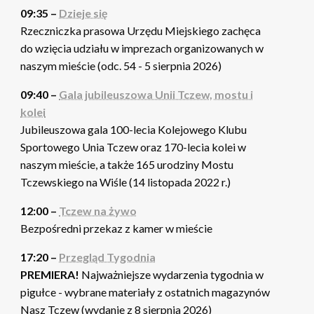
09:35 –
Dzieje się
Rzeczniczka prasowa Urzędu Miejskiego zachęca
do wzięcia udziału w imprezach organizowanych w
naszym mieście (odc. 54 - 5 sierpnia 2026)
09:40 –
Gala jubileuszowa Unii Tczew, mostu i
kolei
Jubileuszowa gala 100-lecia Kolejowego Klubu
Sportowego Unia Tczew oraz 170-lecia kolei w
naszym mieście, a także 165 urodziny Mostu
Tczewskiego na Wiśle (14 listopada 2022 r.)
12:00 –
Tczew na żywo
Bezpośredni przekaz z kamer w mieście
17:20 –
Przegląd Tygodnia
PREMIERA!
Najważniejsze wydarzenia tygodnia w
pigułce - wybrane materiały z ostatnich magazynów
Nasz Tczew (wydanie z 8 sierpnia 2026)