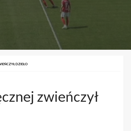
WIEŃCZYŁ DZIEŁO
ęcznej zwieńczył