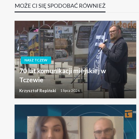
MOŻE CI SIĘ SPODOBAĆ RÓWNIEŻ
NASZ TCZEW
70 lat komunikacji miejskiej w
Tczewie
Krzysztof Repiński
1 lipca 2026