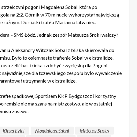
a strzelczyni pogoni Magdalena Sobal, która po
 gola na 2:2. Górnik w 70 minucie wykorzystał największą
e rożnym. Do siatki trafiła Marianna Litwiniec.
lidera – SMS Łódź. Jednak zespół Mateusza Sroki walczył
waniu Aleksandry Witczak Sobal z bliska skierowała do
isu. Było to osiemnaste trafienie Sobal w ekstralidze.
a ustrzelić hat-tricka i zdobyć zwycięską dla Pogoni
ak najważniejsze dla tczewskiego zespołu było wywalczenie
warantował utrzymanie w ekstralidze.
refie spadkowej Sportisem KKP Bydgoszcz i korzystny
remisie nie ma szans na mistrzostwo, ale w ostatniej
emistrzostwo.
Kinga Ezjel
Magdalena Sobal
Mateusz Sroka