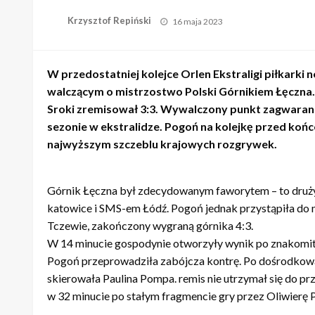
Opublikowane
Krzysztof Repiński
16 maja 2023
w
W przedostatniej kolejce Orlen Ekstraligi piłkarki
walczącym o mistrzostwo Polski Górnikiem Łęczna
Sroki zremisował 3:3. Wywalczony punkt zagwaran
sezonie w ekstralidze. Pogoń na kolejkę przed ko
najwyższym szczeblu krajowych rozgrywek.
Górnik Łęczna był zdecydowanym faworytem – to druży
katowice i SMS-em Łódź. Pogoń jednak przystąpiła do 
Tczewie, zakończony wygraną górnika 4:3.
W 14 minucie gospodynie otworzyły wynik po znakomit
Pogoń przeprowadziła zabójcza kontrę. Po dośrodkowan
skierowała Paulina Pompa. remis nie utrzymał się do p
w 32 minucie po stałym fragmencie gry przez Oliwierę 