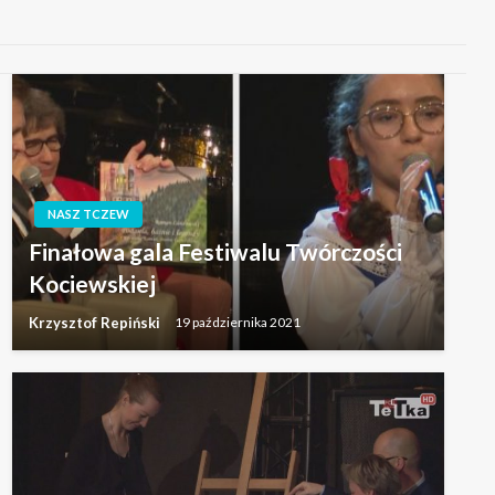
NASZ TCZEW
Finałowa gala Festiwalu Twórczości
Kociewskiej
Krzysztof Repiński
19 października 2021