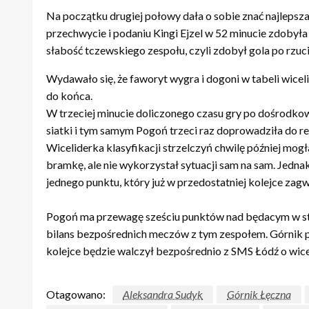
Na początku drugiej połowy dała o sobie znać najlepsz
przechwycie i podaniu Kingi Ejzel w 52 minucie zdobyła
słabość tczewskiego zespołu, czyli zdobył gola po rzuci
Wydawało się, że faworyt wygra i dogoni w tabeli wice
do końca.
W trzeciej minucie doliczonego czasu gry po dośrodko
siatki i tym samym Pogoń trzeci raz doprowadziła do rem
Wiceliderka klasyfikacji strzelczyń chwilę później mogł
bramkę, ale nie wykorzystał sytuacji sam na sam. Jedn
jednego punktu, który już w przedostatniej kolejce zag
Pogoń ma przewagę sześciu punktów nad będacym w st
bilans bezpośrednich meczów z tym zespołem. Górnik po 
kolejce będzie walczył bezpośrednio z SMS Łódź o wic
Otagowano:
Aleksandra Sudyk
Górnik Łęczna