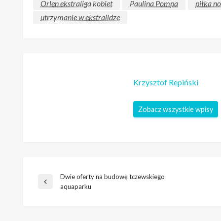
Orlen ekstraliga kobiet
Paulina Pompa
piłka n
utrzymanie w ekstralidze
Krzysztof Repiński
Zobacz wszystkie wpisy
Dwie oferty na budowę tczewskiego
Nawigacja
Poprzedni
aquaparku
wpis
wpisu