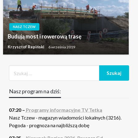
NASZ TCZEW
Budują most i rowerową trasę
Krzysztof Repiński
6 września 2019
Nasz program na dziś:
07:20 –
Programy informacyjne TV Tetka
Nasz Tczew - magazyn wiadomości lokalnych (3216).
Pogoda - prognoza na najbliższą dobę
07:35 –
Kierunek Region 2026. Pruszcz Gd. -