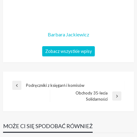
Barbara Jackiewicz
Zobacz wszystkie wpisy
Nawigacja
Podręczniki z księgarń i komisów
Poprzedni
wpisu
Obchody 35-lecia
wpis
Następny
Solidarności
wpis
MOŻE CI SIĘ SPODOBAĆ RÓWNIEŻ