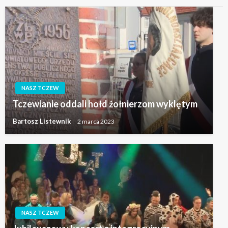
NASZ TCZEW
Tczewianie oddali hołd żołnierzom wyklętym
Bartosz Listewnik
2 marca 2023
NASZ TCZEW