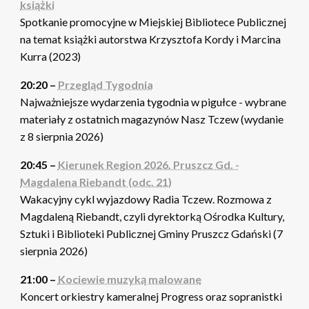
książki
Spotkanie promocyjne w Miejskiej Bibliotece Publicznej
na temat książki autorstwa Krzysztofa Kordy i Marcina
Kurra (2023)
20:20 –
Przegląd Tygodnia
Najważniejsze wydarzenia tygodnia w pigułce - wybrane
materiały z ostatnich magazynów Nasz Tczew (wydanie
z 8 sierpnia 2026)
20:45 –
Kierunek Region 2026. Pruszcz Gd. -
Magdalena Riebandt (odc. 21)
Wakacyjny cykl wyjazdowy Radia Tczew. Rozmowa z
Magdaleną Riebandt, czyli dyrektorką Ośrodka Kultury,
Sztuki i Biblioteki Publicznej Gminy Pruszcz Gdański (7
sierpnia 2026)
21:00 –
Kociewie muzyką malowane
Koncert orkiestry kameralnej Progress oraz sopranistki