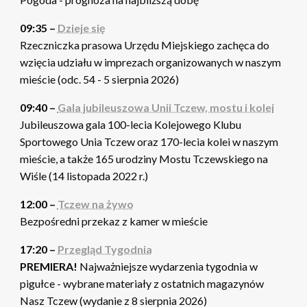
09:35 –
Dzieje się
Rzeczniczka prasowa Urzędu Miejskiego zachęca do
wzięcia udziału w imprezach organizowanych w naszym
mieście (odc. 54 - 5 sierpnia 2026)
09:40 –
Gala jubileuszowa Unii Tczew, mostu i kolei
Jubileuszowa gala 100-lecia Kolejowego Klubu
Sportowego Unia Tczew oraz 170-lecia kolei w naszym
mieście, a także 165 urodziny Mostu Tczewskiego na
Wiśle (14 listopada 2022 r.)
12:00 –
Tczew na żywo
Bezpośredni przekaz z kamer w mieście
17:20 –
Przegląd Tygodnia
PREMIERA!
Najważniejsze wydarzenia tygodnia w
pigułce - wybrane materiały z ostatnich magazynów
Nasz Tczew (wydanie z 8 sierpnia 2026)