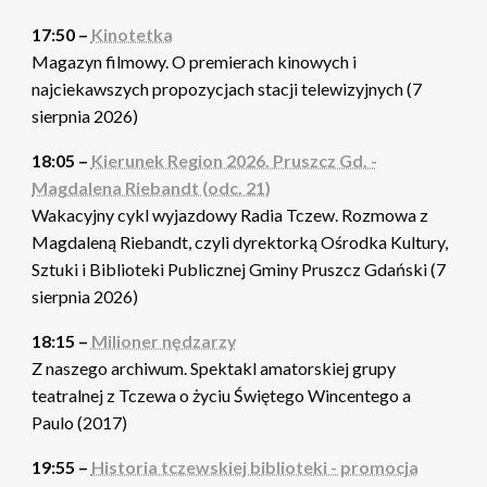
17:50 –
Kinotetka
Magazyn filmowy. O premierach kinowych i
najciekawszych propozycjach stacji telewizyjnych (7
sierpnia 2026)
18:05 –
Kierunek Region 2026. Pruszcz Gd. -
Magdalena Riebandt (odc. 21)
Wakacyjny cykl wyjazdowy Radia Tczew. Rozmowa z
Magdaleną Riebandt, czyli dyrektorką Ośrodka Kultury,
Sztuki i Biblioteki Publicznej Gminy Pruszcz Gdański (7
sierpnia 2026)
18:15 –
Milioner nędzarzy
Z naszego archiwum. Spektakl amatorskiej grupy
teatralnej z Tczewa o życiu Świętego Wincentego a
Paulo (2017)
19:55 –
Historia tczewskiej biblioteki - promocja