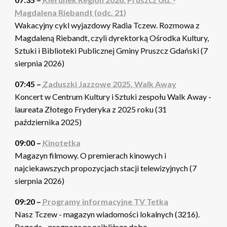
Magdalena Riebandt (odc. 21)
Wakacyjny cykl wyjazdowy Radia Tczew. Rozmowa z
Magdaleną Riebandt, czyli dyrektorką Ośrodka Kultury,
Sztuki i Biblioteki Publicznej Gminy Pruszcz Gdański (7
sierpnia 2026)
07:45 –
Zaduszki Jazzowe 2025. Walk Away
Koncert w Centrum Kultury i Sztuki zespołu Walk Away -
laureata Złotego Fryderyka z 2025 roku (31
października 2025)
09:00 –
Kinotetka
Magazyn filmowy. O premierach kinowych i
najciekawszych propozycjach stacji telewizyjnych (7
sierpnia 2026)
09:20 –
Programy informacyjne TV Tetka
Nasz Tczew - magazyn wiadomości lokalnych (3216).
Pogoda - prognoza na najbliższą dobę