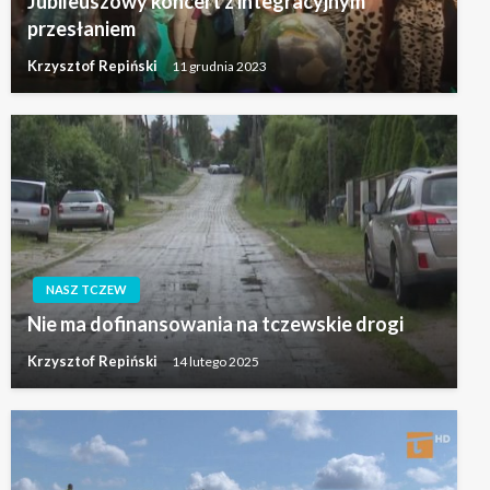
Jubileuszowy koncert z integracyjnym
przesłaniem
Krzysztof Repiński
11 grudnia 2023
NASZ TCZEW
Nie ma dofinansowania na tczewskie drogi
Krzysztof Repiński
14 lutego 2025