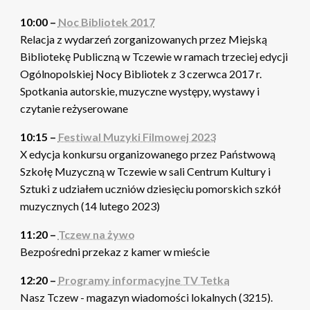
10:00 –
Noc Bibliotek 2017
Relacja z wydarzeń zorganizowanych przez Miejską
Bibliotekę Publiczną w Tczewie w ramach trzeciej edycji
Ogólnopolskiej Nocy Bibliotek z 3 czerwca 2017 r.
Spotkania autorskie, muzyczne występy, wystawy i
czytanie reżyserowane
10:15 –
Festiwal Muzyki Filmowej 2023
X edycja konkursu organizowanego przez Państwową
Szkołę Muzyczną w Tczewie w sali Centrum Kultury i
Sztuki z udziałem uczniów dziesięciu pomorskich szkół
muzycznych (14 lutego 2023)
11:20 –
Tczew na żywo
Bezpośredni przekaz z kamer w mieście
12:20 –
Programy informacyjne TV Tetka
Nasz Tczew - magazyn wiadomości lokalnych (3215).