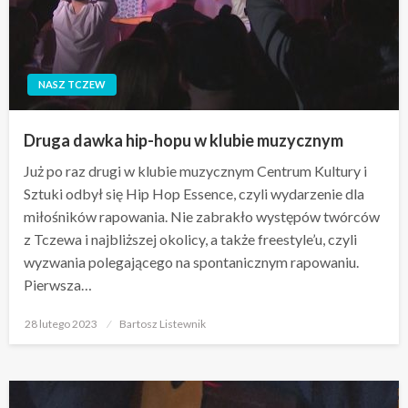
NASZ TCZEW
Druga dawka hip-hopu w klubie muzycznym
Już po raz drugi w klubie muzycznym Centrum Kultury i
Sztuki odbył się Hip Hop Essence, czyli wydarzenie dla
miłośników rapowania. Nie zabrakło występów twórców
z Tczewa i najbliższej okolicy, a także freestyle’u, czyli
wyzwania polegającego na spontanicznym rapowaniu.
Pierwsza…
Opublikowane
28 lutego 2023
Bartosz Listewnik
w