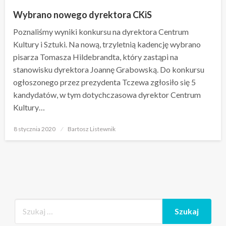
Wybrano nowego dyrektora CKiS
Poznaliśmy wyniki konkursu na dyrektora Centrum
Kultury i Sztuki. Na nową, trzyletnią kadencję wybrano
pisarza Tomasza Hildebrandta, który zastąpi na
stanowisku dyrektora Joannę Grabowską. Do konkursu
ogłoszonego przez prezydenta Tczewa zgłosiło się 5
kandydatów, w tym dotychczasowa dyrektor Centrum
Kultury…
Opublikowane
8 stycznia 2020
Bartosz Listewnik
w