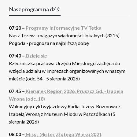
Nasz program na dziś:
07:20 –
Programy informacyjne TV Tetka
Nasz Tczew - magazyn wiadomości lokalnych (3215).
Pogoda - prognoza na najbliższą dobę
07:40 –
Dzieje się
Rzeczniczka prasowa Urzędu Miejskiego zachęca do
wzięcia udziału w imprezach organizowanych w naszym
mieście (odc. 54 - 5 sierpnia 2026)
07:45 –
Kierunek Region 2026. Pruszcz Gd. - Izabela
Wrona (odc. 18)
Wakacyjny cykl wyjazdowy Radia Tczew. Rozmowa z
Izabelą Wroną z Muzeum Miodu w Pszczółkach (5
sierpnia 2026)
08:00 –
Miss i Mister Złotego Wieku 2021