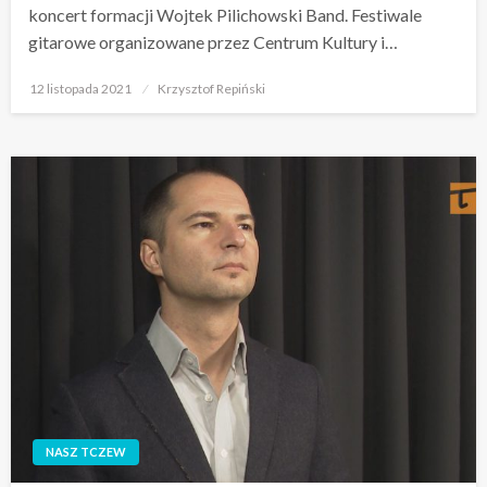
koncert formacji Wojtek Pilichowski Band. Festiwale
gitarowe organizowane przez Centrum Kultury i…
Opublikowane
12 listopada 2021
Krzysztof Repiński
w
NASZ TCZEW