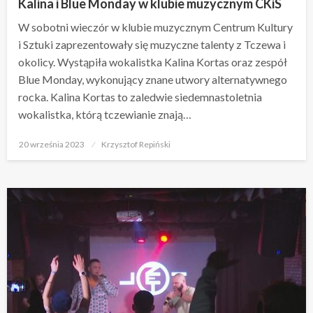
Kalina i Blue Monday w klubie muzycznym CKiS
W sobotni wieczór w klubie muzycznym Centrum Kultury
i Sztuki zaprezentowały się muzyczne talenty z Tczewa i
okolicy. Wystąpiła wokalistka Kalina Kortas oraz zespół
Blue Monday, wykonujący znane utwory alternatywnego
rocka. Kalina Kortas to zaledwie siedemnastoletnia
wokalistka, którą tczewianie znają…
Opublikowane
20 września 2023
Krzysztof Repiński
w