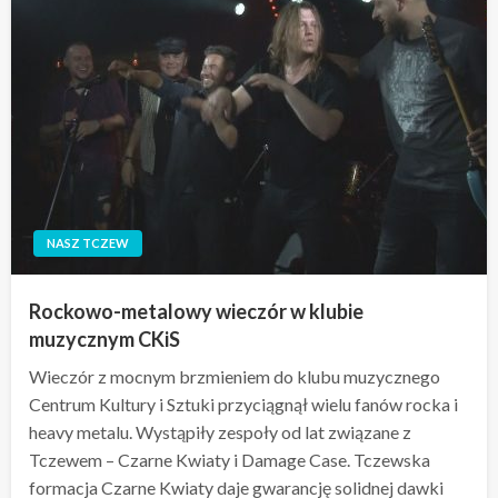
NASZ TCZEW
Rockowo-metalowy wieczór w klubie
muzycznym CKiS
Wieczór z mocnym brzmieniem do klubu muzycznego
Centrum Kultury i Sztuki przyciągnął wielu fanów rocka i
heavy metalu. Wystąpiły zespoły od lat związane z
Tczewem – Czarne Kwiaty i Damage Case. Tczewska
formacja Czarne Kwiaty daje gwarancję solidnej dawki