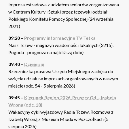
Impreza estradowa z udziałem seniorów zorganizowana
w Centrum Kultury i Sztuki przez tczewski oddział
Polskiego Komitetu Pomocy Społecznej (24 września
2021)
09:20 –
Programy informacyjne TV Tetka
Nasz Tczew - magazyn wiadomości lokalnych (3215).
Pogoda - prognoza na najbliższą dobę
09:40 –
Dzieje się
Rzeczniczka prasowa Urzędu Miejskiego zachęca do
wzięcia udziału w imprezach organizowanych w naszym
mieście (odc. 54 - 5 sierpnia 2026)
09:45 –
Kierunek Region 2026. Pruszcz Gd. - Izabela
Wrona (odc. 18)
Wakacyjny cykl wyjazdowy Radia Tczew. Rozmowa z
Izabelą Wroną z Muzeum Miodu w Pszczółkach (5
sierpnia 2026)