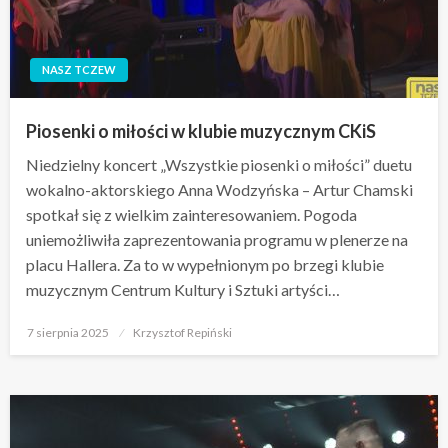
NASZ TCZEW
Piosenki o miłości w klubie muzycznym CKiS
Niedzielny koncert „Wszystkie piosenki o miłości” duetu
wokalno-aktorskiego Anna Wodzyńska – Artur Chamski
spotkał się z wielkim zainteresowaniem. Pogoda
uniemożliwiła zaprezentowania programu w plenerze na
placu Hallera. Za to w wypełnionym po brzegi klubie
muzycznym Centrum Kultury i Sztuki artyści…
Opublikowane
7 sierpnia 2025
Krzysztof Repiński
w