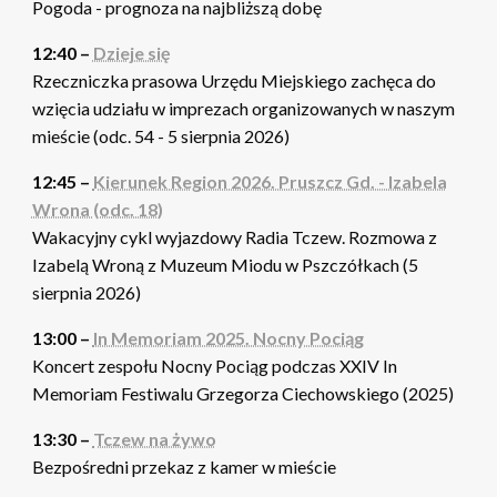
Pogoda - prognoza na najbliższą dobę
12:40 –
Dzieje się
Rzeczniczka prasowa Urzędu Miejskiego zachęca do
wzięcia udziału w imprezach organizowanych w naszym
mieście (odc. 54 - 5 sierpnia 2026)
12:45 –
Kierunek Region 2026. Pruszcz Gd. - Izabela
Wrona (odc. 18)
Wakacyjny cykl wyjazdowy Radia Tczew. Rozmowa z
Izabelą Wroną z Muzeum Miodu w Pszczółkach (5
sierpnia 2026)
13:00 –
In Memoriam 2025. Nocny Pociąg
Koncert zespołu Nocny Pociąg podczas XXIV In
Memoriam Festiwalu Grzegorza Ciechowskiego (2025)
13:30 –
Tczew na żywo
Bezpośredni przekaz z kamer w mieście