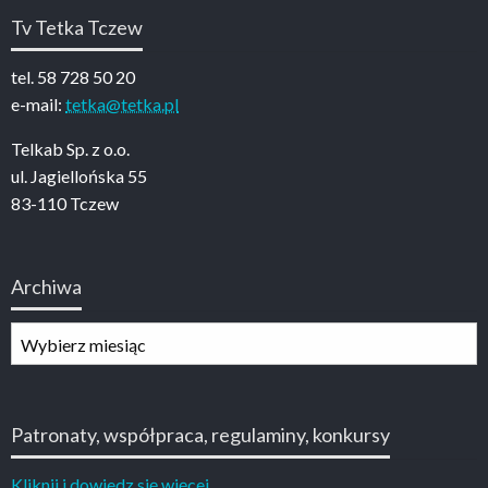
Tv Tetka Tczew
tel. 58 728 50 20
e-mail:
tetka@tetka.pl
Telkab Sp. z o.o.
ul. Jagiellońska 55
83-110 Tczew
Archiwa
Archiwa
Patronaty, współpraca, regulaminy, konkursy
Kliknij i dowiedz się więcej