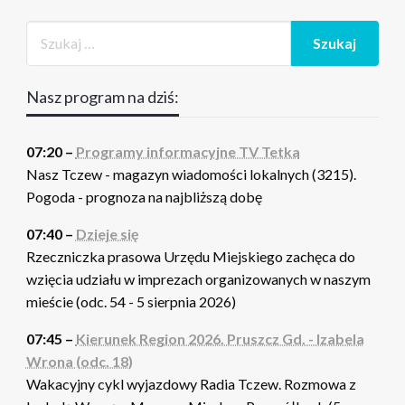
Nasz program na dziś:
07:20 –
Programy informacyjne TV Tetka
Nasz Tczew - magazyn wiadomości lokalnych (3215).
Pogoda - prognoza na najbliższą dobę
07:40 –
Dzieje się
Rzeczniczka prasowa Urzędu Miejskiego zachęca do
wzięcia udziału w imprezach organizowanych w naszym
mieście (odc. 54 - 5 sierpnia 2026)
07:45 –
Kierunek Region 2026. Pruszcz Gd. - Izabela
Wrona (odc. 18)
Wakacyjny cykl wyjazdowy Radia Tczew. Rozmowa z