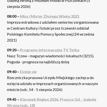
Izabelą Wroną z Muzeum Miodu w Pszczółkach (5
sierpnia 2026)
08:00 –
Miss i Mister Złotego Wieku 2021
Impreza estradowa z udziałem seniorów zorganizowana
w Centrum Kultury i Sztuki przez tczewski oddział
Polskiego Komitetu Pomocy Społecznej (24 września
2021)
09:20 –
Programy informacyjne TV Tetka
Nasz Tczew - magazyn wiadomości lokalnych (3215).
Pogoda - prognoza na najbliższą dobę
09:40 –
Dzieje się
Rzeczniczka prasowa Urzędu Miejskiego zachęca do
wzięcia udziału w imprezach organizowanych w naszym
mieście (odc. 54 - 5 sierpnia 2026)
09:45 –
Kierunek Region 2026. Pruszcz Gd. - Izabela
Wrona (odc. 18)