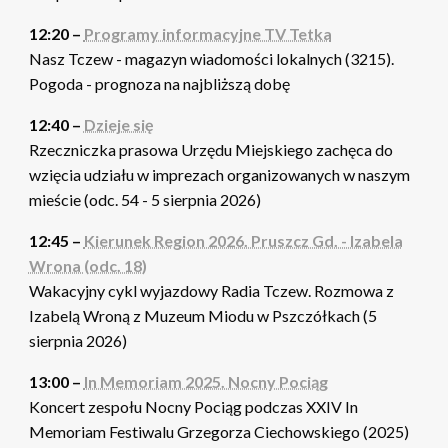
12:20 –
Programy informacyjne TV Tetka
Nasz Tczew - magazyn wiadomości lokalnych (3215).
Pogoda - prognoza na najbliższą dobę
12:40 –
Dzieje się
Rzeczniczka prasowa Urzędu Miejskiego zachęca do
wzięcia udziału w imprezach organizowanych w naszym
mieście (odc. 54 - 5 sierpnia 2026)
12:45 –
Kierunek Region 2026. Pruszcz Gd. - Izabela
Wrona (odc. 18)
Wakacyjny cykl wyjazdowy Radia Tczew. Rozmowa z
Izabelą Wroną z Muzeum Miodu w Pszczółkach (5
sierpnia 2026)
13:00 –
In Memoriam 2025. Nocny Pociąg
Koncert zespołu Nocny Pociąg podczas XXIV In
Memoriam Festiwalu Grzegorza Ciechowskiego (2025)