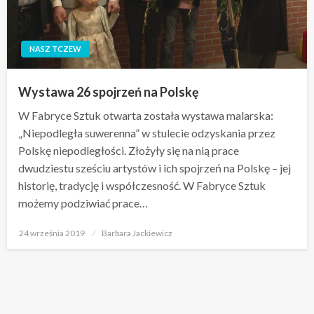
NASZ TCZEW
Wystawa 26 spojrzeń na Polskę
W Fabryce Sztuk otwarta została wystawa malarska:
„Niepodległa suwerenna” w stulecie odzyskania przez
Polskę niepodległości. Złożyły się na nią prace
dwudziestu sześciu artystów i ich spojrzeń na Polskę – jej
historię, tradycję i współczesność. W Fabryce Sztuk
możemy podziwiać prace…
Opublikowane
24 września 2019
Barbara Jackiewicz
w