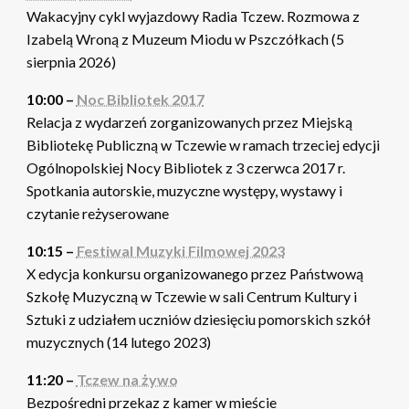
Wakacyjny cykl wyjazdowy Radia Tczew. Rozmowa z
Izabelą Wroną z Muzeum Miodu w Pszczółkach (5
sierpnia 2026)
10:00 –
Noc Bibliotek 2017
Relacja z wydarzeń zorganizowanych przez Miejską
Bibliotekę Publiczną w Tczewie w ramach trzeciej edycji
Ogólnopolskiej Nocy Bibliotek z 3 czerwca 2017 r.
Spotkania autorskie, muzyczne występy, wystawy i
czytanie reżyserowane
10:15 –
Festiwal Muzyki Filmowej 2023
X edycja konkursu organizowanego przez Państwową
Szkołę Muzyczną w Tczewie w sali Centrum Kultury i
Sztuki z udziałem uczniów dziesięciu pomorskich szkół
muzycznych (14 lutego 2023)
11:20 –
Tczew na żywo
Bezpośredni przekaz z kamer w mieście