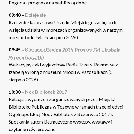
Pogoda - prognoza na najbliższą dobę
09:40 –
Dzieje się
Rzeczniczka prasowa Urzędu Miejskiego zachęca do
wzięcia udziału w imprezach organizowanych w naszym
mieście (odc. 54 - 5 sierpnia 2026)
09:45 –
Kierunek Region 2026. Pruszcz Gd. - Izabela
Wrona (odc. 18)
Wakacyjny cykl wyjazdowy Radia Tczew. Rozmowa z
Izabelą Wroną z Muzeum Miodu w Pszczółkach (5
sierpnia 2026)
10:00 –
Noc Bibliotek 2017
Relacja z wydarzeń zorganizowanych przez Miejską
Bibliotekę Publiczną w Tczewie w ramach trzeciej edycji
Ogólnopolskiej Nocy Bibliotek z 3 czerwca 2017 r.
Spotkania autorskie, muzyczne występy, wystawy i
czytanie reżyserowane