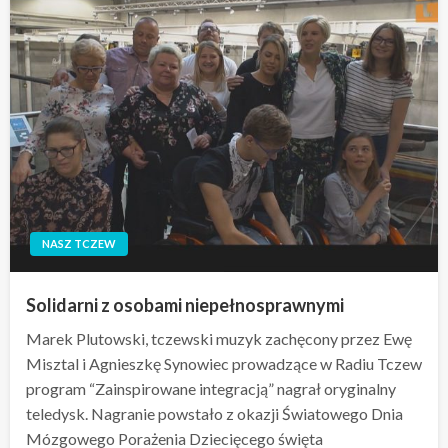
NASZ TCZEW
Solidarni z osobami niepełnosprawnymi
Marek Plutowski, tczewski muzyk zachęcony przez Ewę
Misztal i Agnieszkę Synowiec prowadzące w Radiu Tczew
program “Zainspirowane integracją” nagrał oryginalny
teledysk. Nagranie powstało z okazji Światowego Dnia
Mózgowego Porażenia Dziecięcego święta