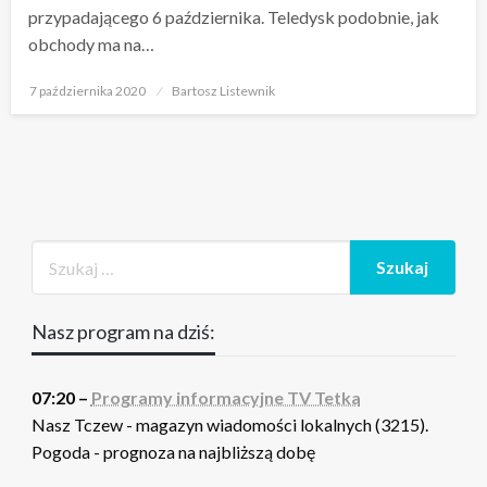
przypadającego 6 października. Teledysk podobnie, jak
obchody ma na…
Opublikowane
7 października 2020
Bartosz Listewnik
w
Nasz program na dziś:
07:20 –
Programy informacyjne TV Tetka
Nasz Tczew - magazyn wiadomości lokalnych (3215).
Pogoda - prognoza na najbliższą dobę