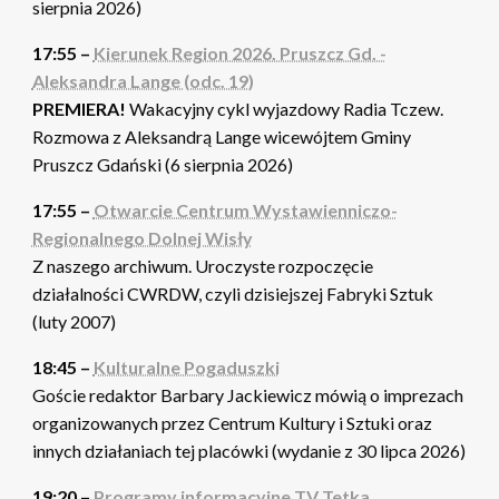
sierpnia 2026)
17:55 –
Kierunek Region 2026. Pruszcz Gd. -
Aleksandra Lange (odc. 19)
PREMIERA!
Wakacyjny cykl wyjazdowy Radia Tczew.
Rozmowa z Aleksandrą Lange wicewójtem Gminy
Pruszcz Gdański (6 sierpnia 2026)
17:55 –
Otwarcie Centrum Wystawienniczo-
Regionalnego Dolnej Wisły
Z naszego archiwum. Uroczyste rozpoczęcie
działalności CWRDW, czyli dzisiejszej Fabryki Sztuk
(luty 2007)
18:45 –
Kulturalne Pogaduszki
Goście redaktor Barbary Jackiewicz mówią o imprezach
organizowanych przez Centrum Kultury i Sztuki oraz
innych działaniach tej placówki (wydanie z 30 lipca 2026)
19:20 –
Programy informacyjne TV Tetka