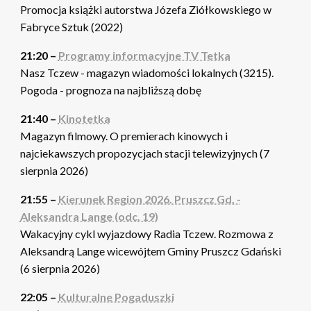
Promocja książki autorstwa Józefa Ziółkowskiego w
Fabryce Sztuk (2022)
21:20 –
Programy informacyjne TV Tetka
Nasz Tczew - magazyn wiadomości lokalnych (3215).
Pogoda - prognoza na najbliższą dobę
21:40 –
Kinotetka
Magazyn filmowy. O premierach kinowych i
najciekawszych propozycjach stacji telewizyjnych (7
sierpnia 2026)
21:55 –
Kierunek Region 2026. Pruszcz Gd. -
Aleksandra Lange (odc. 19)
Wakacyjny cykl wyjazdowy Radia Tczew. Rozmowa z
Aleksandrą Lange wicewójtem Gminy Pruszcz Gdański
(6 sierpnia 2026)
22:05 –
Kulturalne Pogaduszki