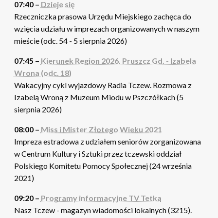
07:40 –
Dzieje się
Rzeczniczka prasowa Urzędu Miejskiego zachęca do
wzięcia udziału w imprezach organizowanych w naszym
mieście (odc. 54 - 5 sierpnia 2026)
07:45 –
Kierunek Region 2026. Pruszcz Gd. - Izabela
Wrona (odc. 18)
Wakacyjny cykl wyjazdowy Radia Tczew. Rozmowa z
Izabelą Wroną z Muzeum Miodu w Pszczółkach (5
sierpnia 2026)
08:00 –
Miss i Mister Złotego Wieku 2021
Impreza estradowa z udziałem seniorów zorganizowana
w Centrum Kultury i Sztuki przez tczewski oddział
Polskiego Komitetu Pomocy Społecznej (24 września
2021)
09:20 –
Programy informacyjne TV Tetka
Nasz Tczew - magazyn wiadomości lokalnych (3215).