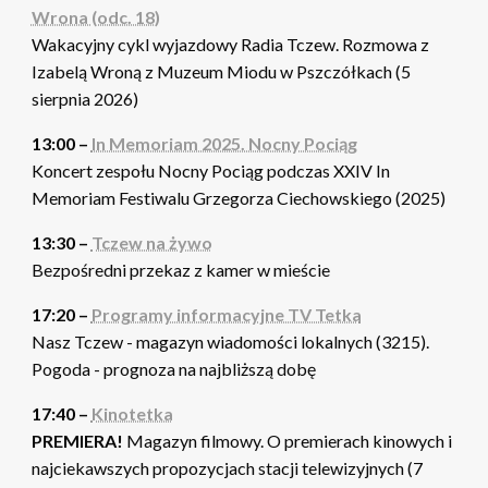
Wrona (odc. 18)
Wakacyjny cykl wyjazdowy Radia Tczew. Rozmowa z
Izabelą Wroną z Muzeum Miodu w Pszczółkach (5
sierpnia 2026)
13:00 –
In Memoriam 2025. Nocny Pociąg
Koncert zespołu Nocny Pociąg podczas XXIV In
Memoriam Festiwalu Grzegorza Ciechowskiego (2025)
13:30 –
Tczew na żywo
Bezpośredni przekaz z kamer w mieście
17:20 –
Programy informacyjne TV Tetka
Nasz Tczew - magazyn wiadomości lokalnych (3215).
Pogoda - prognoza na najbliższą dobę
17:40 –
Kinotetka
PREMIERA!
Magazyn filmowy. O premierach kinowych i
najciekawszych propozycjach stacji telewizyjnych (7