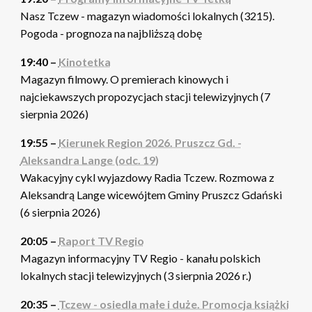
Nasz Tczew - magazyn wiadomości lokalnych (3215).
Pogoda - prognoza na najbliższą dobę
19:40 –
Kinotetka
Magazyn filmowy. O premierach kinowych i
najciekawszych propozycjach stacji telewizyjnych (7
sierpnia 2026)
19:55 –
Kierunek Region 2026. Pruszcz Gd. -
Aleksandra Lange (odc. 19)
Wakacyjny cykl wyjazdowy Radia Tczew. Rozmowa z
Aleksandrą Lange wicewójtem Gminy Pruszcz Gdański
(6 sierpnia 2026)
20:05 –
Raport TV Regio
Magazyn informacyjny TV Regio - kanału polskich
lokalnych stacji telewizyjnych (3 sierpnia 2026 r.)
20:35 –
Tczew - osiedla małe i duże. Promocja książki