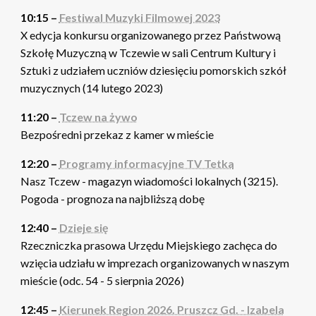
10:15 –
Festiwal Muzyki Filmowej 2023
X edycja konkursu organizowanego przez Państwową
Szkołę Muzyczną w Tczewie w sali Centrum Kultury i
Sztuki z udziałem uczniów dziesięciu pomorskich szkół
muzycznych (14 lutego 2023)
11:20 –
Tczew na żywo
Bezpośredni przekaz z kamer w mieście
12:20 –
Programy informacyjne TV Tetka
Nasz Tczew - magazyn wiadomości lokalnych (3215).
Pogoda - prognoza na najbliższą dobę
12:40 –
Dzieje się
Rzeczniczka prasowa Urzędu Miejskiego zachęca do
wzięcia udziału w imprezach organizowanych w naszym
mieście (odc. 54 - 5 sierpnia 2026)
12:45 –
Kierunek Region 2026. Pruszcz Gd. - Izabela