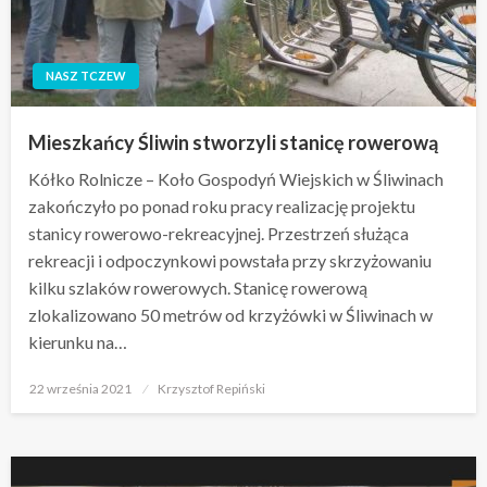
NASZ TCZEW
Mieszkańcy Śliwin stworzyli stanicę rowerową
Kółko Rolnicze – Koło Gospodyń Wiejskich w Śliwinach
zakończyło po ponad roku pracy realizację projektu
stanicy rowerowo-rekreacyjnej. Przestrzeń służąca
rekreacji i odpoczynkowi powstała przy skrzyżowaniu
kilku szlaków rowerowych. Stanicę rowerową
zlokalizowano 50 metrów od krzyżówki w Śliwinach w
kierunku na…
Opublikowane
22 września 2021
Krzysztof Repiński
w