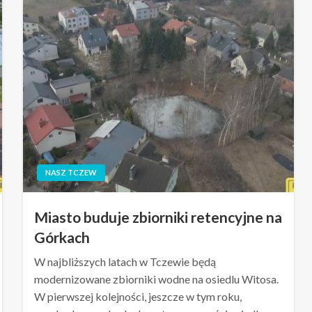
NASZ TCZEW
Miasto buduje zbiorniki retencyjne na
Górkach
W najbliższych latach w Tczewie będą
modernizowane zbiorniki wodne na osiedlu Witosa.
W pierwszej kolejności, jeszcze w tym roku,