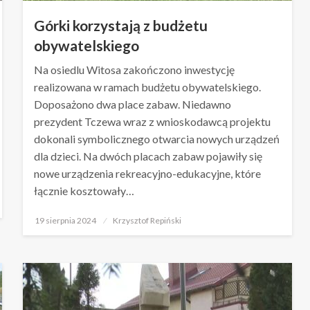
Górki korzystają z budżetu
obywatelskiego
Na osiedlu Witosa zakończono inwestycję
realizowana w ramach budżetu obywatelskiego.
Doposażono dwa place zabaw. Niedawno
prezydent Tczewa wraz z wnioskodawcą projektu
dokonali symbolicznego otwarcia nowych urządzeń
dla dzieci. Na dwóch placach zabaw pojawiły się
nowe urządzenia rekreacyjno-edukacyjne, które
łącznie kosztowały…
Opublikowane
19 sierpnia 2024
Krzysztof Repiński
w