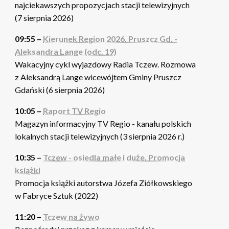
najciekawszych propozycjach stacji telewizyjnych
(7 sierpnia 2026)
09:55 –
Kierunek Region 2026. Pruszcz Gd. -
Aleksandra Lange (odc. 19)
Wakacyjny cykl wyjazdowy Radia Tczew. Rozmowa
z Aleksandrą Lange wicewójtem Gminy Pruszcz
Gdański (6 sierpnia 2026)
10:05 –
Raport TV Regio
Magazyn informacyjny TV Regio - kanału polskich
lokalnych stacji telewizyjnych (3 sierpnia 2026 r.)
10:35 –
Tczew - osiedla małe i duże. Promocja
książki
Promocja książki autorstwa Józefa Ziółkowskiego
w Fabryce Sztuk (2022)
11:20 –
Tczew na żywo