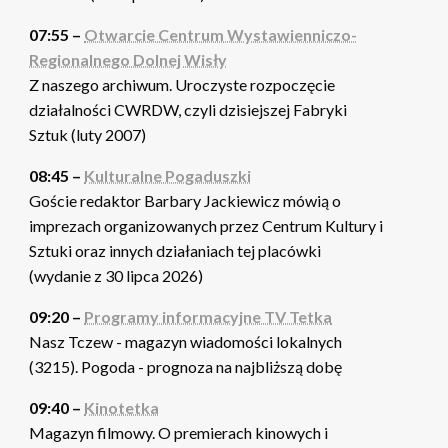
07:55 –
Otwarcie Centrum Wystawienniczo-
Regionalnego Dolnej Wisły
Z naszego archiwum. Uroczyste rozpoczęcie
działalności CWRDW, czyli dzisiejszej Fabryki
Sztuk (luty 2007)
08:45 –
Kulturalne Pogaduszki
Goście redaktor Barbary Jackiewicz mówią o
imprezach organizowanych przez Centrum Kultury i
Sztuki oraz innych działaniach tej placówki
(wydanie z 30 lipca 2026)
09:20 –
Programy informacyjne TV Tetka
Nasz Tczew - magazyn wiadomości lokalnych
(3215). Pogoda - prognoza na najbliższą dobę
09:40 –
Kinotetka
Magazyn filmowy. O premierach kinowych i