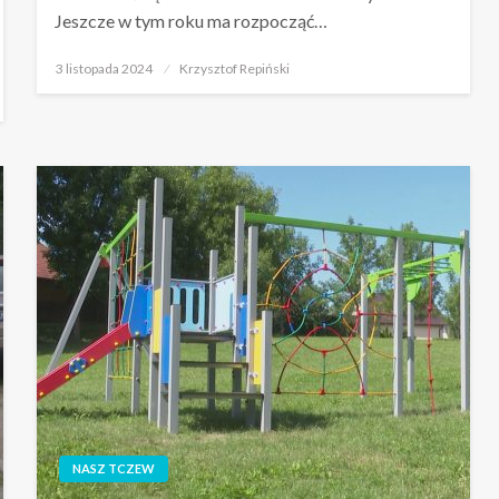
Jeszcze w tym roku ma rozpocząć…
Opublikowane
3 listopada 2024
Krzysztof Repiński
w
NASZ TCZEW