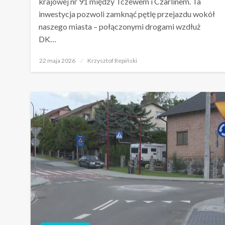
krajowej nr 91 między Tczewem i Czarlinem. Ta
inwestycja pozwoli zamknąć pętlę przejazdu wokół
naszego miasta – połączonymi drogami wzdłuż
DK…
Opublikowane
22 maja 2026
Krzysztof Repiński
w