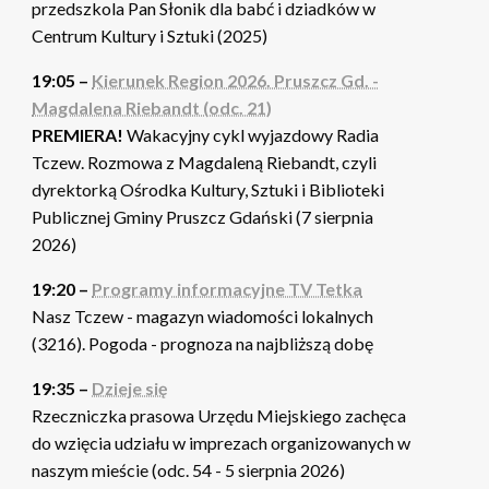
przedszkola Pan Słonik dla babć i dziadków w
Centrum Kultury i Sztuki (2025)
19:05 –
Kierunek Region 2026. Pruszcz Gd. -
Magdalena Riebandt (odc. 21)
PREMIERA!
Wakacyjny cykl wyjazdowy Radia
Tczew. Rozmowa z Magdaleną Riebandt, czyli
dyrektorką Ośrodka Kultury, Sztuki i Biblioteki
Publicznej Gminy Pruszcz Gdański (7 sierpnia
2026)
19:20 –
Programy informacyjne TV Tetka
Nasz Tczew - magazyn wiadomości lokalnych
(3216). Pogoda - prognoza na najbliższą dobę
19:35 –
Dzieje się
Rzeczniczka prasowa Urzędu Miejskiego zachęca
do wzięcia udziału w imprezach organizowanych w
naszym mieście (odc. 54 - 5 sierpnia 2026)