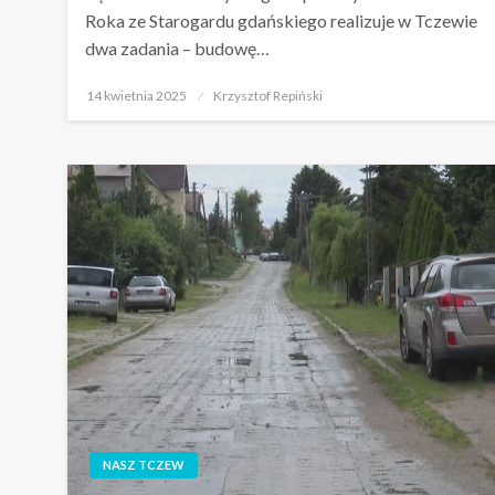
Roka ze Starogardu gdańskiego realizuje w Tczewie
dwa zadania – budowę…
Opublikowane
14 kwietnia 2025
Krzysztof Repiński
w
NASZ TCZEW