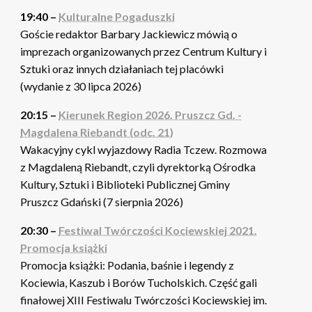
19:40 –
Kulturalne Pogaduszki
Goście redaktor Barbary Jackiewicz mówią o
imprezach organizowanych przez Centrum Kultury i
Sztuki oraz innych działaniach tej placówki
(wydanie z 30 lipca 2026)
20:15 –
Kierunek Region 2026. Pruszcz Gd. -
Magdalena Riebandt (odc. 21)
Wakacyjny cykl wyjazdowy Radia Tczew. Rozmowa
z Magdaleną Riebandt, czyli dyrektorką Ośrodka
Kultury, Sztuki i Biblioteki Publicznej Gminy
Pruszcz Gdański (7 sierpnia 2026)
20:30 –
Festiwal Twórczości Kociewskiej 2021.
Promocja książki
Promocja książki: Podania, baśnie i legendy z
Kociewia, Kaszub i Borów Tucholskich. Część gali
finałowej XIII Festiwalu Twórczości Kociewskiej im.