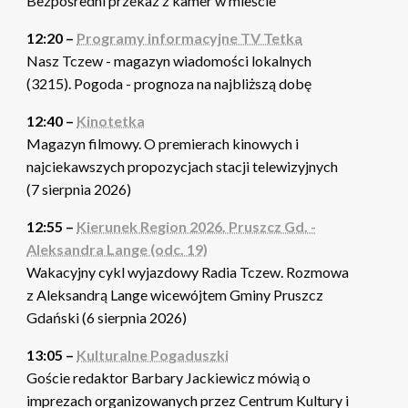
Bezpośredni przekaz z kamer w mieście
12:20 –
Programy informacyjne TV Tetka
Nasz Tczew - magazyn wiadomości lokalnych
(3215). Pogoda - prognoza na najbliższą dobę
12:40 –
Kinotetka
Magazyn filmowy. O premierach kinowych i
najciekawszych propozycjach stacji telewizyjnych
(7 sierpnia 2026)
12:55 –
Kierunek Region 2026. Pruszcz Gd. -
Aleksandra Lange (odc. 19)
Wakacyjny cykl wyjazdowy Radia Tczew. Rozmowa
z Aleksandrą Lange wicewójtem Gminy Pruszcz
Gdański (6 sierpnia 2026)
13:05 –
Kulturalne Pogaduszki
Goście redaktor Barbary Jackiewicz mówią o
imprezach organizowanych przez Centrum Kultury i