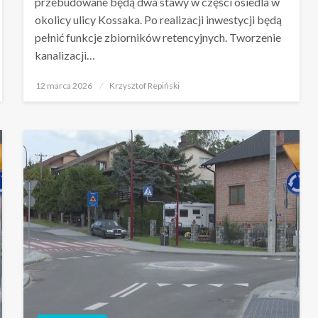
przebudowane będą dwa stawy w części osiedla w
okolicy ulicy Kossaka. Po realizacji inwestycji będą
pełnić funkcje zbiorników retencyjnych. Tworzenie
kanalizacji…
Opublikowane
12 marca 2026
Krzysztof Repiński
w