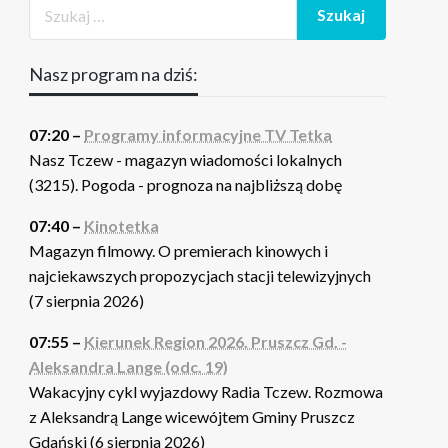
Nasz program na dziś:
07:20 –
Programy informacyjne TV Tetka
Nasz Tczew - magazyn wiadomości lokalnych
(3215). Pogoda - prognoza na najbliższą dobę
07:40 –
Kinotetka
Magazyn filmowy. O premierach kinowych i
najciekawszych propozycjach stacji telewizyjnych
(7 sierpnia 2026)
07:55 –
Kierunek Region 2026. Pruszcz Gd. -
Aleksandra Lange (odc. 19)
Wakacyjny cykl wyjazdowy Radia Tczew. Rozmowa
z Aleksandrą Lange wicewójtem Gminy Pruszcz
Gdański (6 sierpnia 2026)