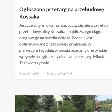
Ogłoszono przetarg na przebudowę
Kossaka
Jeszcze w tym roku ma rozpocząć się pierwszy etap
przebudowy ulicy Kossaka – najdłuższego ciągu
drogowego na osiedlu Witosa. Zadanie jest
dofinansowane z rządowego programu. W
pierwszym tygodniu września poznamy oferty jakie
wpłynęły na ogłoszony niedawno przetarg. Miasto
Tczew otrzymało…
Opublikowane
1 września 2024
Krzysztof Repiński
w