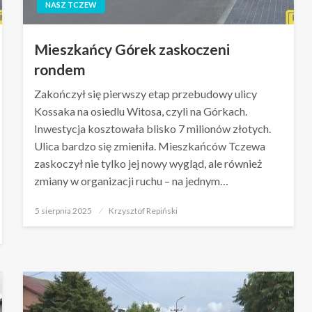
NASZ TCZEW
Mieszkańcy Górek zaskoczeni
rondem
Zakończył się pierwszy etap przebudowy ulicy
Kossaka na osiedlu Witosa, czyli na Górkach.
Inwestycja kosztowała blisko 7 milionów złotych.
Ulica bardzo się zmieniła. Mieszkańców Tczewa
zaskoczył nie tylko jej nowy wygląd, ale również
zmiany w organizacji ruchu – na jednym…
Opublikowane
5 sierpnia 2025
Krzysztof Repiński
w