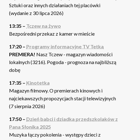
Sztuki oraz innych działaniach tej placówki
(wydanie z 30 lipca 2026)
13:35 –
Tczew na żywo
Bezpośredni przekaz z kamer w mieście
17:20 –
Programy informacyjne TV Tetka
PREMIERA!
Nasz Tczew - magazyn wiadomości
lokalnych (3216). Pogoda - prognoza na najbliższą
dobę
17:35 –
Kinotetka
Magazyn filmowy. O premierach kinowych i
najciekawszych propozycjach stacji telewizyjnych
(7 sierpnia 2026)
17:50 –
Dzień babci i dziadka przedszkolaków z
Pana Słonika 2025
Muzyka łączy pokolenia - występy dzieci z