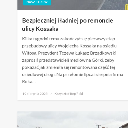
NASZ TCZEW
Bezpieczniej i ładniej po remoncie
ulicy Kossaka
Kilka tygodni temu zakończył się pierwszy etap
przebudowy ulicy Wojciecha Kossaka na osiedlu
Witosa. Prezydent Tczewa Łukasz Brządkowski
zaprosił przedstawicieli mediów na Górki, żeby
pokazać jak zmieniła się remontowana część tej
osiedlowej drogi. Na przełomie lipca i sierpnia firma
Roka…
Opublikowane
19 sierpnia 2025
Krzysztof Repiński
w