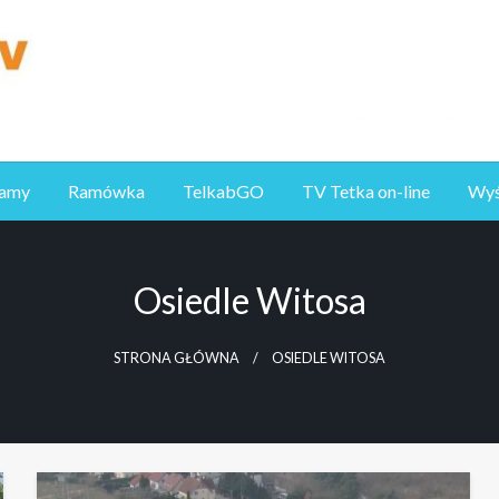
ramy
Ramówka
TelkabGO
TV Tetka on-line
Wyśl
Osiedle Witosa
STRONA GŁÓWNA
OSIEDLE WITOSA