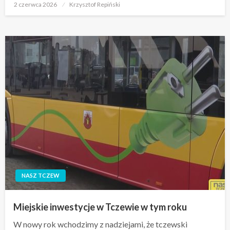
Opublikowane
2 czerwca 2026
Krzysztof Repiński
w
NASZ TCZEW
Miejskie inwestycje w Tczewie w tym roku
W nowy rok wchodzimy z nadziejami, że tczewski