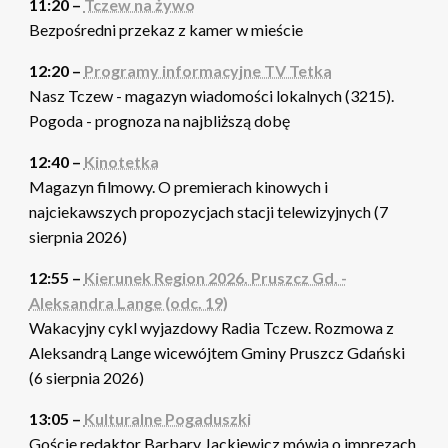
11:20 –
Tczew na żywo
Bezpośredni przekaz z kamer w mieście
12:20 –
Programy informacyjne TV Tetka
Nasz Tczew - magazyn wiadomości lokalnych (3215).
Pogoda - prognoza na najbliższą dobę
12:40 –
Kinotetka
Magazyn filmowy. O premierach kinowych i
najciekawszych propozycjach stacji telewizyjnych (7
sierpnia 2026)
12:55 –
Kierunek Region 2026. Pruszcz Gd. -
Aleksandra Lange (odc. 19)
Wakacyjny cykl wyjazdowy Radia Tczew. Rozmowa z
Aleksandrą Lange wicewójtem Gminy Pruszcz Gdański
(6 sierpnia 2026)
13:05 –
Kulturalne Pogaduszki
Goście redaktor Barbary Jackiewicz mówią o imprezach