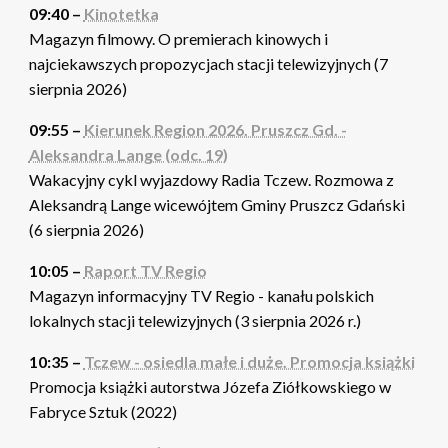
09:40 –
Kinotetka
Magazyn filmowy. O premierach kinowych i
najciekawszych propozycjach stacji telewizyjnych (7
sierpnia 2026)
09:55 –
Kierunek Region 2026. Pruszcz Gd. -
Aleksandra Lange (odc. 19)
Wakacyjny cykl wyjazdowy Radia Tczew. Rozmowa z
Aleksandrą Lange wicewójtem Gminy Pruszcz Gdański
(6 sierpnia 2026)
10:05 –
Raport TV Regio
Magazyn informacyjny TV Regio - kanału polskich
lokalnych stacji telewizyjnych (3 sierpnia 2026 r.)
10:35 –
Tczew - osiedla małe i duże. Promocja książki
Promocja książki autorstwa Józefa Ziółkowskiego w
Fabryce Sztuk (2022)