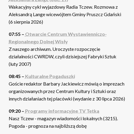
Wakacyjny cykl wyjazdowy Radia Tczew. Rozmowa z
Aleksandrą Lange wicewójtem Gminy Pruszcz Gdański
(6 sierpnia 2026)
07:55 –
Otwarcie Centrum Wystawienniczo-
Regionalnego Dolnej Wisły
Z naszego archiwum. Uroczyste rozpoczęcie
działalności CWRDW, czyli dzisiejszej Fabryki Sztuk
(luty 2007)
08:45 –
Kulturalne Pogaduszki
Goście redaktor Barbary Jackiewicz mówią o imprezach
organizowanych przez Centrum Kultury i Sztuki oraz
innych działaniach tej placówki (wydanie z 30 lipca 2026)
09:20 –
Programy informacyjne TV Tetka
Nasz Tczew - magazyn wiadomości lokalnych (3215).
Pogoda - prognoza na najbliższą dobę