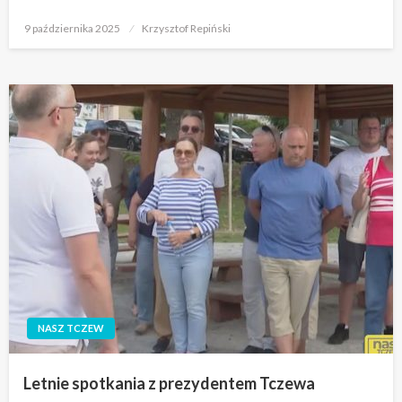
Opublikowane
9 października 2025
Krzysztof Repiński
w
NASZ TCZEW
Letnie spotkania z prezydentem Tczewa