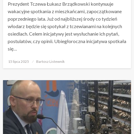
Prezydent Tczewa Łukasz Brządkowski kontynuuje
wakacyjne spotkania z mieszkańcami, zapoczątkowane
poprzedniego lata. Już od najbliższej środy co tydzień
włodarz będzie się spotykał z tczewianami na kolejnych
osiedlach. Celem inicjatywy jest wysłuchanie ich pytań,
postulatów, czy opinii. Ubiegłoroczna inicjatywa spotkała
się…
Opublikowane
15 lipca 2025
Bartosz Listewnik
w