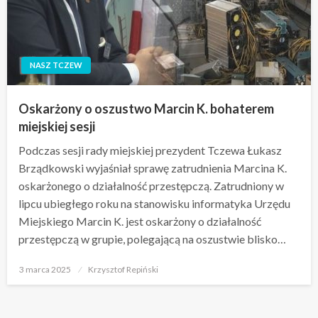
NASZ TCZEW
Oskarżony o oszustwo Marcin K. bohaterem
miejskiej sesji
Podczas sesji rady miejskiej prezydent Tczewa Łukasz
Brządkowski wyjaśniał sprawę zatrudnienia Marcina K.
oskarżonego o działalność przestępczą. Zatrudniony w
lipcu ubiegłego roku na stanowisku informatyka Urzędu
Miejskiego Marcin K. jest oskarżony o działalność
przestępczą w grupie, polegającą na oszustwie blisko…
Opublikowane
3 marca 2025
Krzysztof Repiński
w