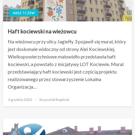
NASZ TCZEW
Haft kociewski na wieżowcu
Na wieżowcu przy ulicy Jagiełły 3 pojawił się mural, który
jest doskonale widoczny od strony Alei Kociewskiej.
Wielkopowierzchniowe malowidło przedstawia haft
kociewski, a powstało z inicjatywy LOT Kociewie. Mural
przedstawiający haft kociewski jest częścią projektu
realizowanego przez stowarzyszenie Lokalna
Organizacja…
Opublikowane
3 grudnia 2025
Krzysztof Repiński
w