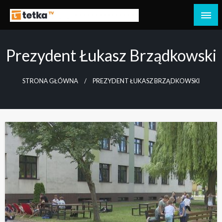
Przejdź
do
Tetka Tczew – Twoja lokalna telewizja!
Tv Tetka Tczew
treści
Prezydent Łukasz Brządkowski
STRONA GŁÓWNA
PREZYDENT ŁUKASZ BRZĄDKOWSKI