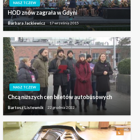
NASZ TCZEW
HOD znów zagrała w Gdyni
Barbara Jackiewicz
17 września 2015
NASZ TCZEW
Chcą niższych cen biletów autobusowych
Bartosz Listewnik
22 grudnia 2022