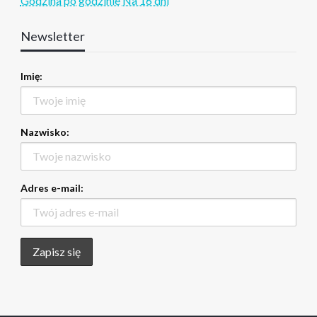
Godzina po godzinie
Na 16 dni
Newsletter
Imię:
Nazwisko:
Adres e-mail: