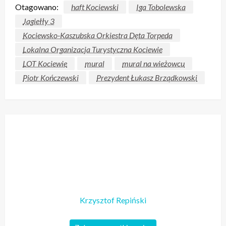
Otagowano:
haft Kociewski
Iga Tobolewska
Jagiełły 3
Kociewsko-Kaszubska Orkiestra Dęta Torpeda
Lokalna Organizacja Turystyczna Kociewie
LOT Kociewie
mural
mural na wieżowcu
Piotr Kończewski
Prezydent Łukasz Brządkowski
Krzysztof Repiński