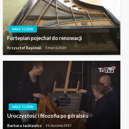
NASZ TCZEW
Fortepian pojechał do renowacji
Krzysztof Repiński
5 marca 2020
NASZ TCZEW
Uroczystość i filozofia po góralsku
Barbara Jackiewicz
31 stycznia 2017