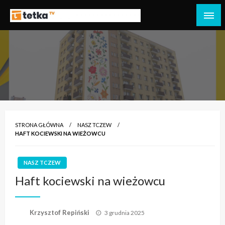
Przejdź
do
Tetka Tczew – Twoja lokalna telewizja!
Tv Tetka Tczew
treści
STRONA GŁÓWNA
NASZ TCZEW
HAFT KOCIEWSKI NA WIEŻOWCU
NASZ TCZEW
Haft kociewski na wieżowcu
Opublikowane
Krzysztof Repiński
3 grudnia 2025
w