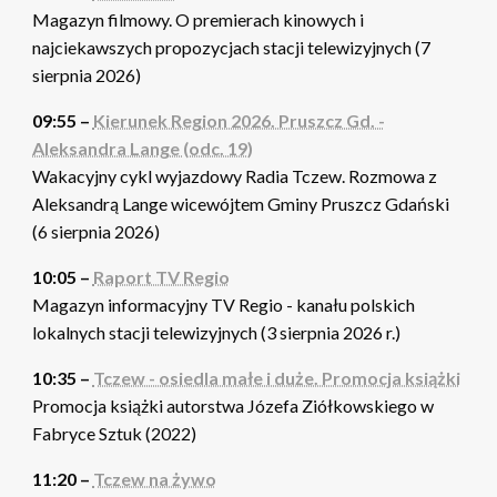
Magazyn filmowy. O premierach kinowych i
najciekawszych propozycjach stacji telewizyjnych (7
sierpnia 2026)
09:55 –
Kierunek Region 2026. Pruszcz Gd. -
Aleksandra Lange (odc. 19)
Wakacyjny cykl wyjazdowy Radia Tczew. Rozmowa z
Aleksandrą Lange wicewójtem Gminy Pruszcz Gdański
(6 sierpnia 2026)
10:05 –
Raport TV Regio
Magazyn informacyjny TV Regio - kanału polskich
lokalnych stacji telewizyjnych (3 sierpnia 2026 r.)
10:35 –
Tczew - osiedla małe i duże. Promocja książki
Promocja książki autorstwa Józefa Ziółkowskiego w
Fabryce Sztuk (2022)
11:20 –
Tczew na żywo