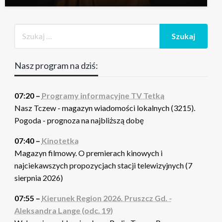
Nasz program na dziś:
07:20 –
Programy informacyjne TV Tetka
Nasz Tczew - magazyn wiadomości lokalnych (3215).
Pogoda - prognoza na najbliższą dobę
07:40 –
Kinotetka
Magazyn filmowy. O premierach kinowych i
najciekawszych propozycjach stacji telewizyjnych (7
sierpnia 2026)
07:55 –
Kierunek Region 2026. Pruszcz Gd. -
Aleksandra Lange (odc. 19)