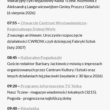
Wakacyjny cykl wyjazdowy Radia Tczew. Rozmowa z
Aleksandrą Lange wicewójtem Gminy Pruszcz Gdański
(6 sierpnia 2026)
07:55 –
Otwarcie Centrum Wystawienniczo-
Regionalnego Dolnej Wisły
Z naszego archiwum. Uroczyste rozpoczęcie
działalności CWRDW, czyli dzisiejszej Fabryki Sztuk
(luty 2007)
08:45 –
Kulturalne Pogaduszki
Goście redaktor Barbary Jackiewicz mówią o imprezach
organizowanych przez Centrum Kultury i Sztuki oraz
innych działaniach tej placówki (wydanie z 30 lipca 2026)
09:20 –
Programy informacyjne TV Tetka
Nasz Tczew - magazyn wiadomości lokalnych (3215).
Pogoda - prognoza na najbliższą dobę
09:40 –
Kinotetka