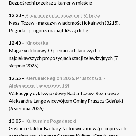
Bezpośredni przekaz z kamer w mieście
12:20 –
Programy informacyjne TV Tetka
Nasz Tczew - magazyn wiadomości lokalnych (3215).
Pogoda - prognoza na najbliższą dobę
12:40 –
Kinotetka
Magazyn filmowy. O premierach kinowych i
najciekawszych propozycjach stacji telewizyjnych (7
sierpnia 2026)
12:55 –
Kierunek Region 2026. Pruszcz Gd. -
Aleksandra Lange (odc. 19)
Wakacyjny cykl wyjazdowy Radia Tczew. Rozmowa z
Aleksandrą Lange wicewójtem Gminy Pruszcz Gdański
(6 sierpnia 2026)
13:05 –
Kulturalne Pogaduszki
Goście redaktor Barbary Jackiewicz mówią o imprezach
organizowanych przez Centrum Kultury i Sztuki oraz