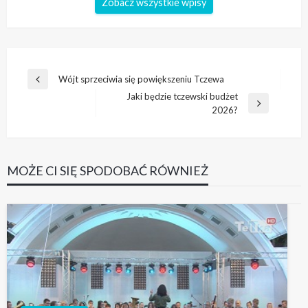
Zobacz wszystkie wpisy
Nawigacja
Wójt sprzeciwia się powiększeniu Tczewa
Poprzedni
wpisu
Jaki będzie tczewski budżet
wpis
Następny
2026?
wpis
MOŻE CI SIĘ SPODOBAĆ RÓWNIEŻ