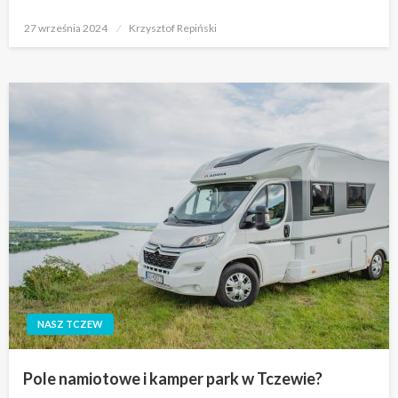
Opublikowane
27 września 2024
Krzysztof Repiński
w
NASZ TCZEW
Pole namiotowe i kamper park w Tczewie?