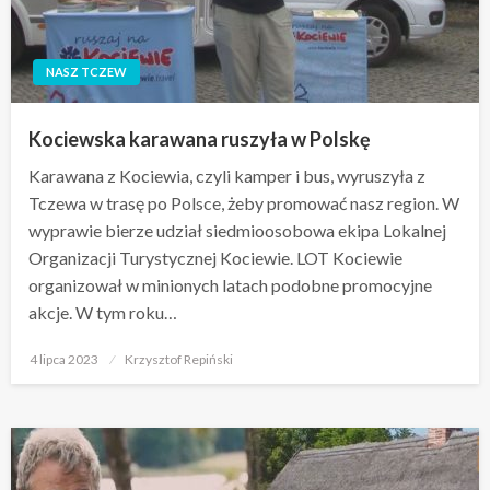
NASZ TCZEW
Kociewska karawana ruszyła w Polskę
Karawana z Kociewia, czyli kamper i bus, wyruszyła z
Tczewa w trasę po Polsce, żeby promować nasz region. W
wyprawie bierze udział siedmioosobowa ekipa Lokalnej
Organizacji Turystycznej Kociewie. LOT Kociewie
organizował w minionych latach podobne promocyjne
akcje. W tym roku…
Opublikowane
4 lipca 2023
Krzysztof Repiński
w