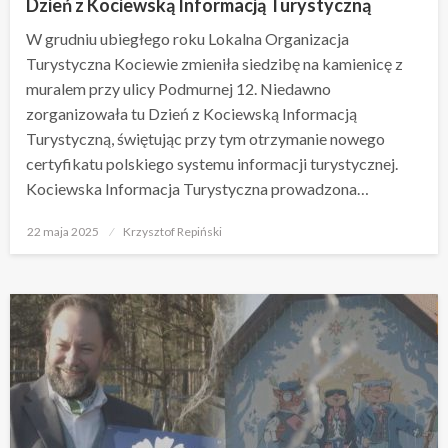
Dzień z Kociewską Informacją Turystyczną
W grudniu ubiegłego roku Lokalna Organizacja
Turystyczna Kociewie zmieniła siedzibę na kamienicę z
muralem przy ulicy Podmurnej 12. Niedawno
zorganizowała tu Dzień z Kociewską Informacją
Turystyczną, świętując przy tym otrzymanie nowego
certyfikatu polskiego systemu informacji turystycznej.
Kociewska Informacja Turystyczna prowadzona…
Opublikowane
22 maja 2025
Krzysztof Repiński
w