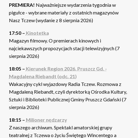
PREMIERA!
Najważniejsze wydarzenia tygodnia w
pigułce - wybrane materiały z ostatnich magazynów
Nasz Tczew (wydanie z 8 sierpnia 2026)
17:50 –
Kinotetka
Magazyn filmowy. O premierach kinowych i
najciekawszych propozycjach stacji telewizyjnych (7
sierpnia 2026)
18:05 –
Kierunek Region 2026. Pruszcz Gd. -
Magdalena Riebandt (odc. 21)
Wakacyjny cykl wyjazdowy Radia Tczew. Rozmowa z
Magdaleną Riebandt, czyli dyrektorką Ośrodka Kultury,
Sztuki i Biblioteki Publicznej Gminy Pruszcz Gdański (7
sierpnia 2026)
18:15 –
Milioner nędzarzy
Z naszego archiwum. Spektakl amatorskiej grupy
teatralnej z Tczewa o życiu Świętego Wincentego a