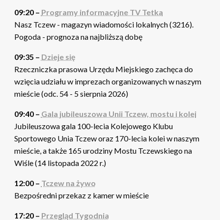
09:20 –
Programy informacyjne TV Tetka
Nasz Tczew - magazyn wiadomości lokalnych (3216).
Pogoda - prognoza na najbliższą dobę
09:35 –
Dzieje się
Rzeczniczka prasowa Urzędu Miejskiego zachęca do
wzięcia udziału w imprezach organizowanych w naszym
mieście (odc. 54 - 5 sierpnia 2026)
09:40 –
Gala jubileuszowa Unii Tczew, mostu i kolei
Jubileuszowa gala 100-lecia Kolejowego Klubu
Sportowego Unia Tczew oraz 170-lecia kolei w naszym
mieście, a także 165 urodziny Mostu Tczewskiego na
Wiśle (14 listopada 2022 r.)
12:00 –
Tczew na żywo
Bezpośredni przekaz z kamer w mieście
17:20 –
Przegląd Tygodnia