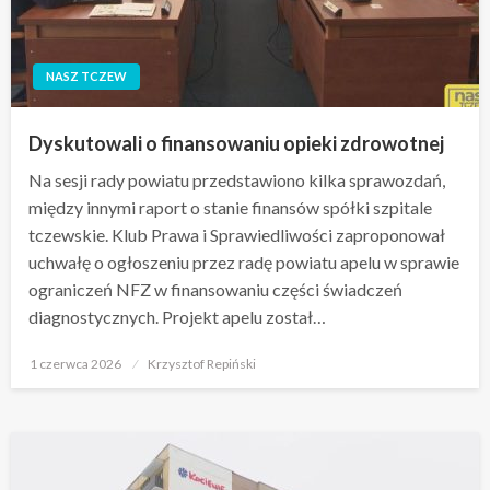
NASZ TCZEW
Dyskutowali o finansowaniu opieki zdrowotnej
Na sesji rady powiatu przedstawiono kilka sprawozdań,
między innymi raport o stanie finansów spółki szpitale
tczewskie. Klub Prawa i Sprawiedliwości zaproponował
uchwałę o ogłoszeniu przez radę powiatu apelu w sprawie
ograniczeń NFZ w finansowaniu części świadczeń
diagnostycznych. Projekt apelu został…
Opublikowane
1 czerwca 2026
Krzysztof Repiński
w