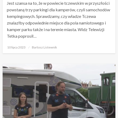
Jest szansa na to, że w powiecie tczewskim w przyszłości
powstaną trzy parkingi dla kamperów, czyli samochodów
kempingowych. Sprawdzamy, czy władze Tczewa
znalazłby odpowiednie miejsce dla pola namiotowego i
kamper parku także i na terenie miasta. Widz Telewizji
Tetka poprosił…
Opublikowane
10 lipca 2023
Bartosz Listewnik
w