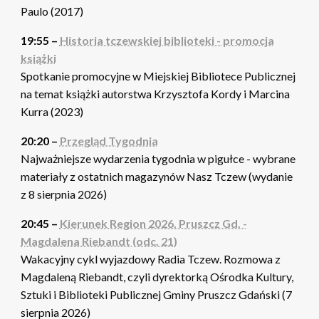
Paulo (2017)
19:55 –
Historia tczewskiej biblioteki - promocja
książki
Spotkanie promocyjne w Miejskiej Bibliotece Publicznej
na temat książki autorstwa Krzysztofa Kordy i Marcina
Kurra (2023)
20:20 –
Przegląd Tygodnia
Najważniejsze wydarzenia tygodnia w pigułce - wybrane
materiały z ostatnich magazynów Nasz Tczew (wydanie
z 8 sierpnia 2026)
20:45 –
Kierunek Region 2026. Pruszcz Gd. -
Magdalena Riebandt (odc. 21)
Wakacyjny cykl wyjazdowy Radia Tczew. Rozmowa z
Magdaleną Riebandt, czyli dyrektorką Ośrodka Kultury,
Sztuki i Biblioteki Publicznej Gminy Pruszcz Gdański (7
sierpnia 2026)