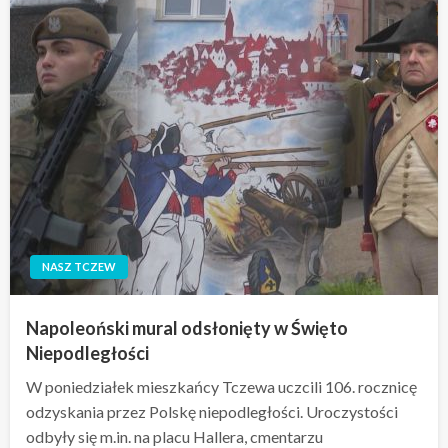
NASZ TCZEW
Napoleoński mural odsłonięty w Święto
Niepodległości
W poniedziałek mieszkańcy Tczewa uczcili 106. rocznicę
odzyskania przez Polskę niepodległości. Uroczystości
odbyły się m.in. na placu Hallera, cmentarzu