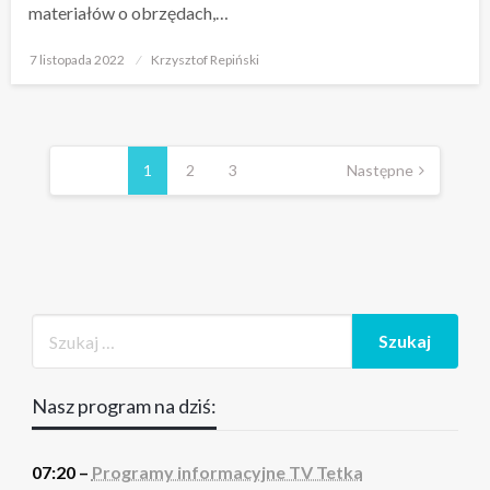
materiałów o obrzędach,…
Opublikowane
7 listopada 2022
Krzysztof Repiński
w
Stronicowanie
wpisów
1
2
3
Następne
Nasz program na dziś:
07:20 –
Programy informacyjne TV Tetka