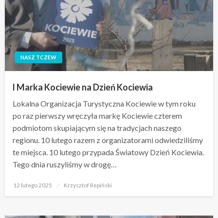
NASZ TCZEW
l Marka Kociewie na Dzień Kociewia
Lokalna Organizacja Turystyczna Kociewie w tym roku
po raz pierwszy wręczyła markę Kociewie czterem
podmiotom skupiającym się na tradycjach naszego
regionu. 10 lutego razem z organizatorami odwiedziliśmy
te miejsca. 10 lutego przypada Światowy Dzień Kociewia.
Tego dnia ruszyliśmy w drogę…
Opublikowane
12 lutego 2025
Krzysztof Repiński
w