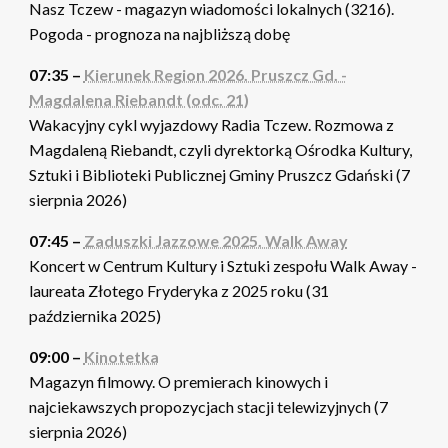
Nasz Tczew - magazyn wiadomości lokalnych (3216).
Pogoda - prognoza na najbliższą dobę
07:35 –
Kierunek Region 2026. Pruszcz Gd. -
Magdalena Riebandt (odc. 21)
Wakacyjny cykl wyjazdowy Radia Tczew. Rozmowa z
Magdaleną Riebandt, czyli dyrektorką Ośrodka Kultury,
Sztuki i Biblioteki Publicznej Gminy Pruszcz Gdański (7
sierpnia 2026)
07:45 –
Zaduszki Jazzowe 2025. Walk Away
Koncert w Centrum Kultury i Sztuki zespołu Walk Away -
laureata Złotego Fryderyka z 2025 roku (31
października 2025)
09:00 –
Kinotetka
Magazyn filmowy. O premierach kinowych i
najciekawszych propozycjach stacji telewizyjnych (7
sierpnia 2026)