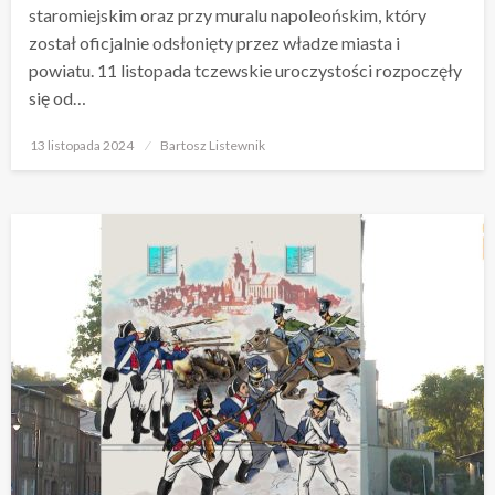
staromiejskim oraz przy muralu napoleońskim, który
został oficjalnie odsłonięty przez władze miasta i
powiatu. 11 listopada tczewskie uroczystości rozpoczęły
się od…
Opublikowane
13 listopada 2024
Bartosz Listewnik
w