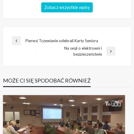
Zobacz wszystkie wpisy
Nawigacja
Pierwsi Tczewianie odebrali Karty Seniora
Poprzedni
wpisu
Na sesji o elektrowni i
wpis
Następny
bezpieczeństwie
wpis
MOŻE CI SIĘ SPODOBAĆ RÓWNIEŻ