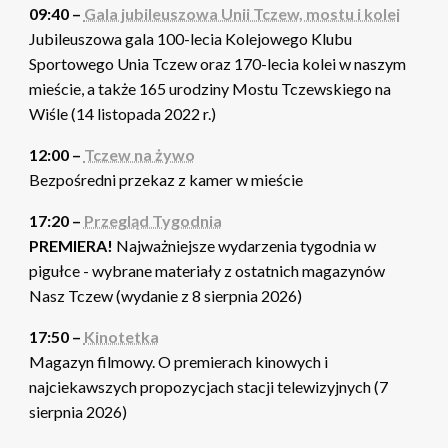
09:40 –
Gala jubileuszowa Unii Tczew, mostu i kolei
Jubileuszowa gala 100-lecia Kolejowego Klubu
Sportowego Unia Tczew oraz 170-lecia kolei w naszym
mieście, a także 165 urodziny Mostu Tczewskiego na
Wiśle (14 listopada 2022 r.)
12:00 –
Tczew na żywo
Bezpośredni przekaz z kamer w mieście
17:20 –
Przegląd Tygodnia
PREMIERA!
Najważniejsze wydarzenia tygodnia w
pigułce - wybrane materiały z ostatnich magazynów
Nasz Tczew (wydanie z 8 sierpnia 2026)
17:50 –
Kinotetka
Magazyn filmowy. O premierach kinowych i
najciekawszych propozycjach stacji telewizyjnych (7
sierpnia 2026)