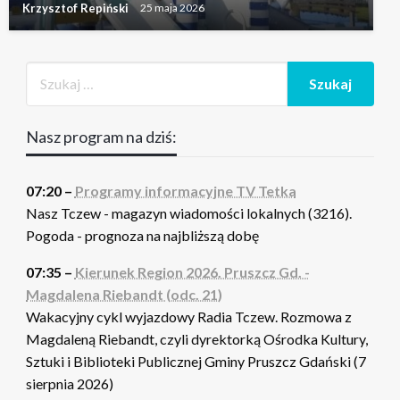
Krzysztof Repiński
25 maja 2026
Nasz program na dziś:
07:20 –
Programy informacyjne TV Tetka
Nasz Tczew - magazyn wiadomości lokalnych (3216).
Pogoda - prognoza na najbliższą dobę
07:35 –
Kierunek Region 2026. Pruszcz Gd. -
Magdalena Riebandt (odc. 21)
Wakacyjny cykl wyjazdowy Radia Tczew. Rozmowa z
Magdaleną Riebandt, czyli dyrektorką Ośrodka Kultury,
Sztuki i Biblioteki Publicznej Gminy Pruszcz Gdański (7
sierpnia 2026)