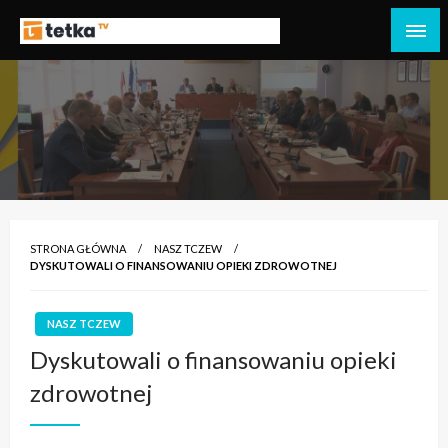
Przejdź
do
Tetka Tczew – Twoja lokalna telewizja!
Tv Tetka Tczew
treści
STRONA GŁÓWNA
NASZ TCZEW
DYSKUTOWALI O FINANSOWANIU OPIEKI ZDROWOTNEJ
NASZ TCZEW
Dyskutowali o finansowaniu opieki
zdrowotnej