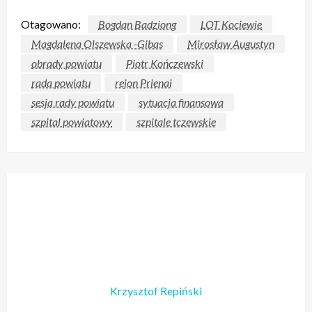
Otagowano:
Bogdan Badziong
LOT Kociewie
Magdalena Olszewska -Gibas
Mirosław Augustyn
obrady powiatu
Piotr Kończewski
rada powiatu
rejon Prienai
sesja rady powiatu
sytuacja finansowa
szpital powiatowy
szpitale tczewskie
Krzysztof Repiński