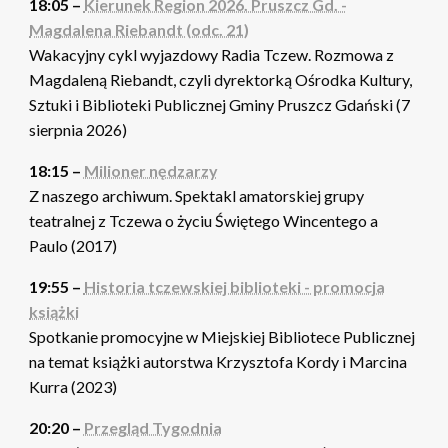
18:05 –
Kierunek Region 2026. Pruszcz Gd. -
Magdalena Riebandt (odc. 21)
Wakacyjny cykl wyjazdowy Radia Tczew. Rozmowa z
Magdaleną Riebandt, czyli dyrektorką Ośrodka Kultury,
Sztuki i Biblioteki Publicznej Gminy Pruszcz Gdański (7
sierpnia 2026)
18:15 –
Milioner nędzarzy
Z naszego archiwum. Spektakl amatorskiej grupy
teatralnej z Tczewa o życiu Świętego Wincentego a
Paulo (2017)
19:55 –
Historia tczewskiej biblioteki - promocja
książki
Spotkanie promocyjne w Miejskiej Bibliotece Publicznej
na temat książki autorstwa Krzysztofa Kordy i Marcina
Kurra (2023)
20:20 –
Przegląd Tygodnia