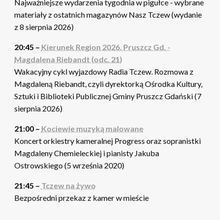
Najważniejsze wydarzenia tygodnia w pigułce - wybrane
materiały z ostatnich magazynów Nasz Tczew (wydanie
z 8 sierpnia 2026)
20:45 –
Kierunek Region 2026. Pruszcz Gd. -
Magdalena Riebandt (odc. 21)
Wakacyjny cykl wyjazdowy Radia Tczew. Rozmowa z
Magdaleną Riebandt, czyli dyrektorką Ośrodka Kultury,
Sztuki i Biblioteki Publicznej Gminy Pruszcz Gdański (7
sierpnia 2026)
21:00 –
Kociewie muzyką malowane
Koncert orkiestry kameralnej Progress oraz sopranistki
Magdaleny Chemieleckiej i pianisty Jakuba
Ostrowskiego (5 września 2020)
21:45 –
Tczew na żywo
Bezpośredni przekaz z kamer w mieście