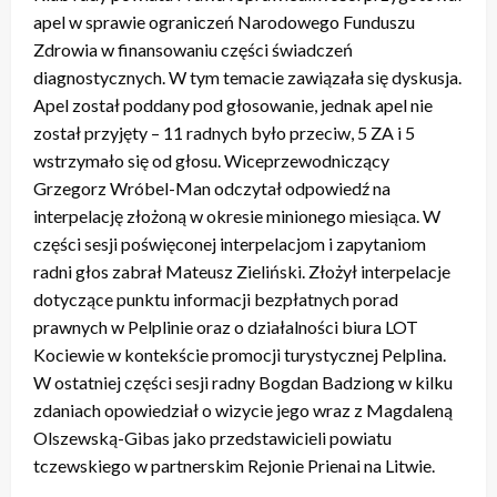
apel w sprawie ograniczeń Narodowego Funduszu
Zdrowia w finansowaniu części świadczeń
diagnostycznych. W tym temacie zawiązała się dyskusja.
Apel został poddany pod głosowanie, jednak apel nie
został przyjęty – 11 radnych było przeciw, 5 ZA i 5
wstrzymało się od głosu. Wiceprzewodniczący
Grzegorz Wróbel-Man odczytał odpowiedź na
interpelację złożoną w okresie minionego miesiąca. W
części sesji poświęconej interpelacjom i zapytaniom
radni głos zabrał Mateusz Zieliński. Złożył interpelacje
dotyczące punktu informacji bezpłatnych porad
prawnych w Pelplinie oraz o działalności biura LOT
Kociewie w kontekście promocji turystycznej Pelplina.
W ostatniej części sesji radny Bogdan Badziong w kilku
zdaniach opowiedział o wizycie jego wraz z Magdaleną
Olszewską-Gibas jako przedstawicieli powiatu
tczewskiego w partnerskim Rejonie Prienai na Litwie.