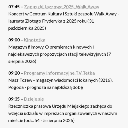
07:45 –
Zaduszki Jazzowe 2025. Walk Away
Koncert w Centrum Kultury i Sztuki zespołu Walk Away -
laureata Złotego Fryderyka z 2025 roku (31
października 2025)
09:00 –
Kinotetka
Magazyn filmowy. O premierach kinowych i
najciekawszych propozycjach stacji telewizyjnych (7
sierpnia 2026)
09:20 –
Programy informacyjne TV Tetka
Nasz Tczew - magazyn wiadomości lokalnych (3216).
Pogoda - prognoza na najbliższą dobę
09:35 –
Dzieje się
Rzeczniczka prasowa Urzędu Miejskiego zachęca do
wzięcia udziału w imprezach organizowanych w naszym
mieście (odc. 54 - 5 sierpnia 2026)