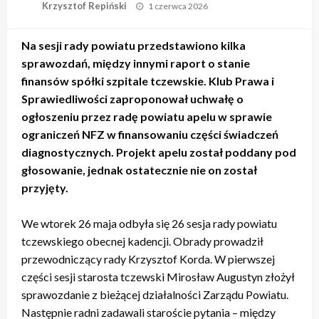
Opublikowane
Krzysztof Repiński
1 czerwca 2026
w
Na sesji rady powiatu przedstawiono kilka
sprawozdań, między innymi raport o stanie
finansów spółki szpitale tczewskie. Klub Prawa i
Sprawiedliwości zaproponował uchwałę o
ogłoszeniu przez radę powiatu apelu w sprawie
ograniczeń NFZ w finansowaniu części świadczeń
diagnostycznych. Projekt apelu został poddany pod
głosowanie, jednak ostatecznie nie on został
przyjęty.
We wtorek 26 maja odbyła się 26 sesja rady powiatu
tczewskiego obecnej kadencji. Obrady prowadził
przewodniczący rady Krzysztof Korda. W pierwszej
części sesji starosta tczewski Mirosław Augustyn złożył
sprawozdanie z bieżącej działalności Zarządu Powiatu.
Następnie radni zadawali staroście pytania – między