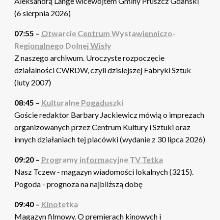
Aleksandrą Lange wicewójtem Gminy Pruszcz Gdański
(6 sierpnia 2026)
07:55 –
Otwarcie Centrum Wystawienniczo-
Regionalnego Dolnej Wisły
Z naszego archiwum. Uroczyste rozpoczęcie
działalności CWRDW, czyli dzisiejszej Fabryki Sztuk
(luty 2007)
08:45 –
Kulturalne Pogaduszki
Goście redaktor Barbary Jackiewicz mówią o imprezach
organizowanych przez Centrum Kultury i Sztuki oraz
innych działaniach tej placówki (wydanie z 30 lipca 2026)
09:20 –
Programy informacyjne TV Tetka
Nasz Tczew - magazyn wiadomości lokalnych (3215).
Pogoda - prognoza na najbliższą dobę
09:40 –
Kinotetka
Magazyn filmowy. O premierach kinowych i