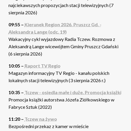
najciekawszych propozycjach stacji telewizyjnych (7
sierpnia 2026)
09:55 –
Kierunek Region 2026. Pruszcz Gd. -
Aleksandra Lange (odc. 19)
Wakacyjny cykl wyjazdowy Radia Tczew. Rozmowa z
Aleksandrą Lange wicewójtem Gminy Pruszcz Gdański
(6 sierpnia 2026)
10:05 –
Raport TV Regio
Magazyn informacyjny TV Regio - kanału polskich
lokalnych stacji telewizyjnych (3 sierpnia 2026 r.)
10:35 –
Tczew - osiedla małe i duże. Promocja książki
Promocja książki autorstwa Józefa Ziółkowskiego w
Fabryce Sztuk (2022)
11:20 –
Tczew na żywo
Bezpośredni przekaz z kamer w mieście