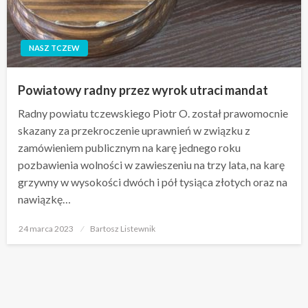
NASZ TCZEW
Powiatowy radny przez wyrok utraci mandat
Radny powiatu tczewskiego Piotr O. został prawomocnie
skazany za przekroczenie uprawnień w związku z
zamówieniem publicznym na karę jednego roku
pozbawienia wolności w zawieszeniu na trzy lata, na karę
grzywny w wysokości dwóch i pół tysiąca złotych oraz na
nawiązkę…
Opublikowane
24 marca 2023
Bartosz Listewnik
w