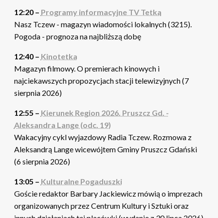
12:20 –
Programy informacyjne TV Tetka
Nasz Tczew - magazyn wiadomości lokalnych (3215).
Pogoda - prognoza na najbliższą dobę
12:40 –
Kinotetka
Magazyn filmowy. O premierach kinowych i
najciekawszych propozycjach stacji telewizyjnych (7
sierpnia 2026)
12:55 –
Kierunek Region 2026. Pruszcz Gd. -
Aleksandra Lange (odc. 19)
Wakacyjny cykl wyjazdowy Radia Tczew. Rozmowa z
Aleksandrą Lange wicewójtem Gminy Pruszcz Gdański
(6 sierpnia 2026)
13:05 –
Kulturalne Pogaduszki
Goście redaktor Barbary Jackiewicz mówią o imprezach
organizowanych przez Centrum Kultury i Sztuki oraz
innych działaniach tej placówki (wydanie z 30 lipca 2026)