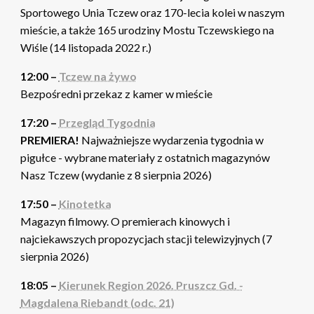
Sportowego Unia Tczew oraz 170-lecia kolei w naszym
mieście, a także 165 urodziny Mostu Tczewskiego na
Wiśle (14 listopada 2022 r.)
12:00 –
Tczew na żywo
Bezpośredni przekaz z kamer w mieście
17:20 –
Przegląd Tygodnia
PREMIERA!
Najważniejsze wydarzenia tygodnia w
pigułce - wybrane materiały z ostatnich magazynów
Nasz Tczew (wydanie z 8 sierpnia 2026)
17:50 –
Kinotetka
Magazyn filmowy. O premierach kinowych i
najciekawszych propozycjach stacji telewizyjnych (7
sierpnia 2026)
18:05 –
Kierunek Region 2026. Pruszcz Gd. -
Magdalena Riebandt (odc. 21)