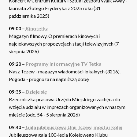
Koncert w Centrum Kultury i Sztuki zespołu Walk Away -
laureata Złotego Fryderyka z 2025 roku (31
października 2025)
09:00 –
Kinotetka
Magazyn filmowy. O premierach kinowych i
najciekawszych propozycjach stacji telewizyjnych (7
sierpnia 2026)
09:20 –
Programy informacyjne TV Tetka
Nasz Tczew - magazyn wiadomości lokalnych (3216).
Pogoda - prognoza na najbliższą dobę
09:35 –
Dzieje się
Rzeczniczka prasowa Urzędu Miejskiego zachęca do
wzięcia udziału w imprezach organizowanych w naszym
mieście (odc. 54 - 5 sierpnia 2026)
09:40 –
Gala jubileuszowa Unii Tczew, mostu i kolei
Jubileuszowa gala 100-lecia Kolejowego Klubu