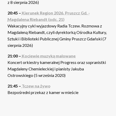
z 8 sierpnia 2026)
20:45 –
Kierunek Region 2026. Pruszcz Gd. -
Magdalena Riebandt (odc. 21)
Wakacyjny cykl wyjazdowy Radia Tczew. Rozmowa z
Magdaleną Riebandt, czyli dyrektorką Ośrodka Kultury,
Sztuki i Biblioteki Publicznej Gminy Pruszcz Gdański (7
sierpnia 2026)
21:00 –
Kociewie muzyką malowane
Koncert orkiestry kameralnej Progress oraz sopranistki
Magdaleny Chemieleckiej i pianisty Jakuba
Ostrowskiego (5 września 2020)
21:45 –
Tczew na żywo
Bezpośredni przekaz z kamer w mieście