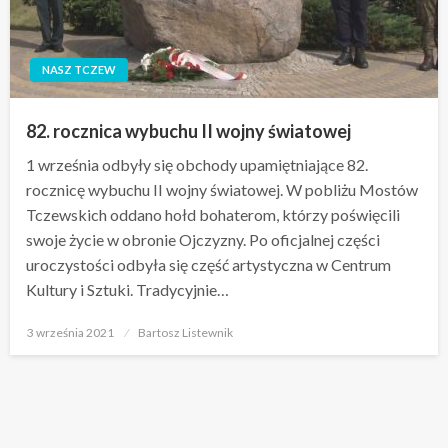
NASZ TCZEW
82. rocznica wybuchu II wojny światowej
1 września odbyły się obchody upamiętniające 82.
rocznicę wybuchu II wojny światowej. W pobliżu Mostów
Tczewskich oddano hołd bohaterom, którzy poświęcili
swoje życie w obronie Ojczyzny. Po oficjalnej części
uroczystości odbyła się część artystyczna w Centrum
Kultury i Sztuki. Tradycyjnie…
Opublikowane
3 września 2021
Bartosz Listewnik
w