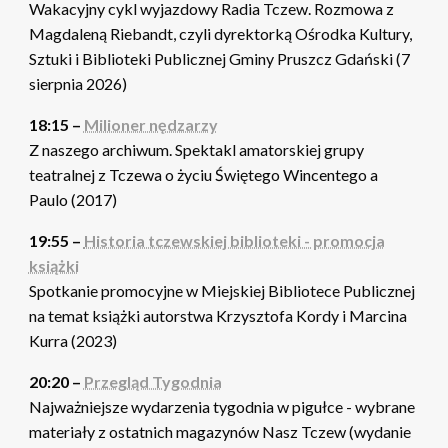
Wakacyjny cykl wyjazdowy Radia Tczew. Rozmowa z
Magdaleną Riebandt, czyli dyrektorką Ośrodka Kultury,
Sztuki i Biblioteki Publicznej Gminy Pruszcz Gdański (7
sierpnia 2026)
18:15 –
Milioner nędzarzy
Z naszego archiwum. Spektakl amatorskiej grupy
teatralnej z Tczewa o życiu Świętego Wincentego a
Paulo (2017)
19:55 –
Historia tczewskiej biblioteki - promocja
książki
Spotkanie promocyjne w Miejskiej Bibliotece Publicznej
na temat książki autorstwa Krzysztofa Kordy i Marcina
Kurra (2023)
20:20 –
Przegląd Tygodnia
Najważniejsze wydarzenia tygodnia w pigułce - wybrane
materiały z ostatnich magazynów Nasz Tczew (wydanie