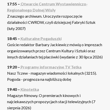
17:55 –
Otwarcie Centrum Wystawienniczo-
Regionalnego Dolnej Wisły
Z naszego archiwum. Uroczyste rozpoczęcie
działalności CWRDW, czyli dzisiejszej Fabryki Sztuk
(luty 2007)
18:45 –
Kulturalne Pogaduszki
Goście redaktor Barbary Jackiewicz mówią o imprezach
organizowanych przez Centrum Kultury i Sztuki oraz
innych działaniach tej placówki (wydanie z 30 lipca 2026)
19:20 –
Programy informacyjne TV Tetka
Nasz Tczew - magazyn wiadomości lokalnych (3215).
Pogoda - prognoza na najbliższą dobę
19:40 –
Kinotetka
Magazyn filmowy. O premierach kinowych i
najciekawszych propozycjach stacji telewizyjnych (7
sierpnia 2026)