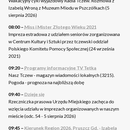
Wakacyjny cykl wyjazdowy Radia Tczew. Rozmowa z
Izabelą Wroną z Muzeum Miodu w Pszczółkach (5
sierpnia 2026)
08:00 –
Miss i Mister Złotego Wieku 2021
Impreza estradowa z udziałem seniorów zorganizowana
w Centrum Kultury i Sztuki przez tczewski oddział
Polskiego Komitetu Pomocy Społecznej (24 września
2021)
09:20 –
Programy informacyjne TV Tetka
Nasz Tczew - magazyn wiadomości lokalnych (3215).
Pogoda - prognoza na najbliższą dobę
09:40 –
Dzieje się
Rzeczniczka prasowa Urzędu Miejskiego zachęca do
wzięcia udziału w imprezach organizowanych w naszym
mieście (odc. 54 - 5 sierpnia 2026)
09:45 –
Kierunek Region 2026. Pruszcz Gd. - Izabela