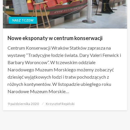
NASZ TCZEW
Nowe eksponaty w centrum konserwacji
Centrum Konserwacji Wraków Statków zaprasza na
wystawę “Tradycyjne łodzie świata. Dary Valeri Fenwick i
Barbary Woroncow”. W tczewskim oddziale
Narodowego Muzeum Morskiego możemy zobaczyć
dziesięć wyjątkowych łodzi i tratw pochodzących z
różnych kontynentów. W listopadzie ubiegłego roku
Narodowe Muzeum Morskie…
Opublikowane
9 października 2020
Krzysztof Repiński
w