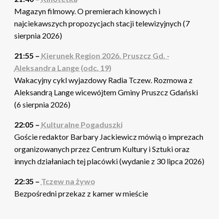
Magazyn filmowy. O premierach kinowych i
najciekawszych propozycjach stacji telewizyjnych (7
sierpnia 2026)
21:55 –
Kierunek Region 2026. Pruszcz Gd. -
Aleksandra Lange (odc. 19)
Wakacyjny cykl wyjazdowy Radia Tczew. Rozmowa z
Aleksandrą Lange wicewójtem Gminy Pruszcz Gdański
(6 sierpnia 2026)
22:05 –
Kulturalne Pogaduszki
Goście redaktor Barbary Jackiewicz mówią o imprezach
organizowanych przez Centrum Kultury i Sztuki oraz
innych działaniach tej placówki (wydanie z 30 lipca 2026)
22:35 –
Tczew na żywo
Bezpośredni przekaz z kamer w mieście