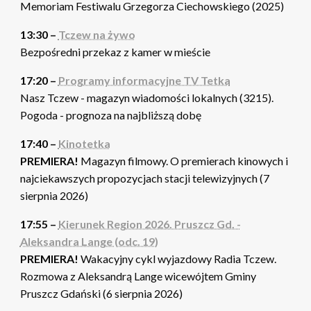
Memoriam Festiwalu Grzegorza Ciechowskiego (2025)
13:30 –
Tczew na żywo
Bezpośredni przekaz z kamer w mieście
17:20 –
Programy informacyjne TV Tetka
Nasz Tczew - magazyn wiadomości lokalnych (3215).
Pogoda - prognoza na najbliższą dobę
17:40 –
Kinotetka
PREMIERA!
Magazyn filmowy. O premierach kinowych i
najciekawszych propozycjach stacji telewizyjnych (7
sierpnia 2026)
17:55 –
Kierunek Region 2026. Pruszcz Gd. -
Aleksandra Lange (odc. 19)
PREMIERA!
Wakacyjny cykl wyjazdowy Radia Tczew.
Rozmowa z Aleksandrą Lange wicewójtem Gminy
Pruszcz Gdański (6 sierpnia 2026)