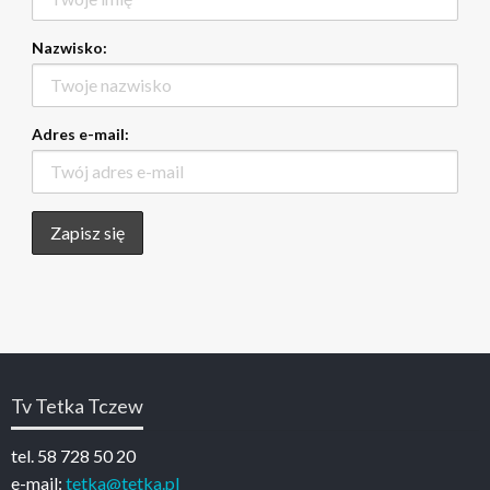
Nazwisko:
Adres e-mail:
Tv Tetka Tczew
tel. 58 728 50 20
e-mail:
tetka@tetka.pl