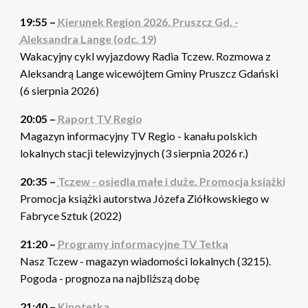
19:55 –
Kierunek Region 2026. Pruszcz Gd. -
Aleksandra Lange (odc. 19)
Wakacyjny cykl wyjazdowy Radia Tczew. Rozmowa z
Aleksandrą Lange wicewójtem Gminy Pruszcz Gdański
(6 sierpnia 2026)
20:05 –
Raport TV Regio
Magazyn informacyjny TV Regio - kanału polskich
lokalnych stacji telewizyjnych (3 sierpnia 2026 r.)
20:35 –
Tczew - osiedla małe i duże. Promocja książki
Promocja książki autorstwa Józefa Ziółkowskiego w
Fabryce Sztuk (2022)
21:20 –
Programy informacyjne TV Tetka
Nasz Tczew - magazyn wiadomości lokalnych (3215).
Pogoda - prognoza na najbliższą dobę
21:40 –
Kinotetka