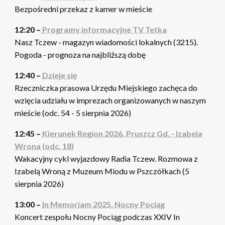
Bezpośredni przekaz z kamer w mieście
12:20 –
Programy informacyjne TV Tetka
Nasz Tczew - magazyn wiadomości lokalnych (3215).
Pogoda - prognoza na najbliższą dobę
12:40 –
Dzieje się
Rzeczniczka prasowa Urzędu Miejskiego zachęca do
wzięcia udziału w imprezach organizowanych w naszym
mieście (odc. 54 - 5 sierpnia 2026)
12:45 –
Kierunek Region 2026. Pruszcz Gd. - Izabela
Wrona (odc. 18)
Wakacyjny cykl wyjazdowy Radia Tczew. Rozmowa z
Izabelą Wroną z Muzeum Miodu w Pszczółkach (5
sierpnia 2026)
13:00 –
In Memoriam 2025. Nocny Pociąg
Koncert zespołu Nocny Pociąg podczas XXIV In