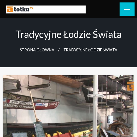
Przejdź
do
Tetka Tczew – Twoja lokalna telewizja!
Tv Tetka Tczew
treści
Tradycyjne Łodzie Świata
STRONA GŁÓWNA
TRADYCYJNE ŁODZIE ŚWIATA