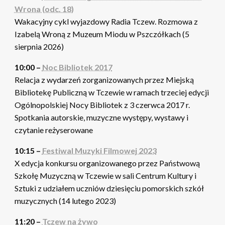
Wrona (odc. 18)
Wakacyjny cykl wyjazdowy Radia Tczew. Rozmowa z
Izabelą Wroną z Muzeum Miodu w Pszczółkach (5
sierpnia 2026)
10:00 –
Noc Bibliotek 2017
Relacja z wydarzeń zorganizowanych przez Miejską
Bibliotekę Publiczną w Tczewie w ramach trzeciej edycji
Ogólnopolskiej Nocy Bibliotek z 3 czerwca 2017 r.
Spotkania autorskie, muzyczne występy, wystawy i
czytanie reżyserowane
10:15 –
Festiwal Muzyki Filmowej 2023
X edycja konkursu organizowanego przez Państwową
Szkołę Muzyczną w Tczewie w sali Centrum Kultury i
Sztuki z udziałem uczniów dziesięciu pomorskich szkół
muzycznych (14 lutego 2023)
11:20 –
Tczew na żywo