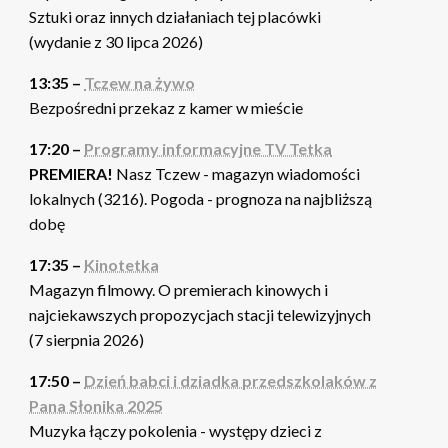
Sztuki oraz innych działaniach tej placówki
(wydanie z 30 lipca 2026)
13:35 –
Tczew na żywo
Bezpośredni przekaz z kamer w mieście
17:20 –
Programy informacyjne TV Tetka
PREMIERA!
Nasz Tczew - magazyn wiadomości
lokalnych (3216). Pogoda - prognoza na najbliższą
dobę
17:35 –
Kinotetka
Magazyn filmowy. O premierach kinowych i
najciekawszych propozycjach stacji telewizyjnych
(7 sierpnia 2026)
17:50 –
Dzień babci i dziadka przedszkolaków z
Pana Słonika 2025
Muzyka łączy pokolenia - występy dzieci z