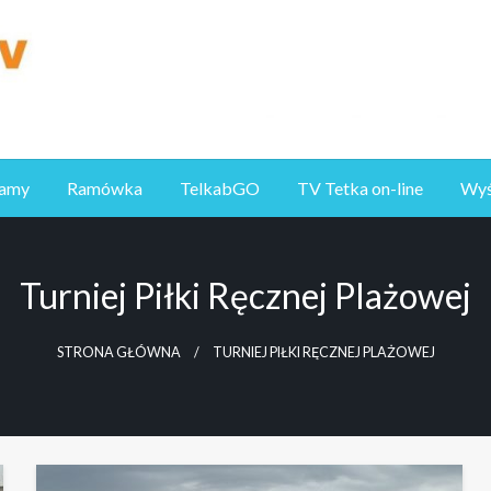
ramy
Ramówka
TelkabGO
TV Tetka on-line
Wyśl
Turniej Piłki Ręcznej Plażowej
STRONA GŁÓWNA
TURNIEJ PIŁKI RĘCZNEJ PLAŻOWEJ