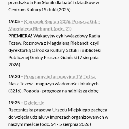
przedszkola Pan Słonik dla babć i dziadków w
Centrum Kultury i Sztuki (2025)
19:05 –
Kierunek Region 2026. Pruszcz Gd. -
Magdalena Riebandt (odc. 21)
PREMIERA!
Wakacyjny cykl wyjazdowy Radia
Tczew. Rozmowa z Magdaleną Riebandt, czyli
dyrektorką Ośrodka Kultury, Sztuki i Biblioteki
Publicznej Gminy Pruszcz Gdański (7 sierpnia
2026)
19:20 –
Programy informacyjne TV Tetka
Nasz Tczew - magazyn wiadomości lokalnych
(3216). Pogoda - prognoza na najbliższą dobę
19:35 –
Dzieje się
Rzeczniczka prasowa Urzędu Miejskiego zachęca
do wzięcia udziału w imprezach organizowanych w
naszym mieście (odc. 54 - 5 sierpnia 2026)