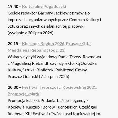
19:40 –
Kulturalne Pogaduszki
Goście redaktor Barbary Jackiewicz mówią o
imprezach organizowanych przez Centrum Kultury i
Sztuki oraz innych działaniach tej placówki
(wydanie z 30 lipca 2026)
20:15 –
Kierunek Region 2026. Pruszcz Gd. -
Magdalena Riebandt (odc. 21)
Wakacyjny cykl wyjazdowy Radia Tczew. Rozmowa
z Magdaleną Riebandt, czyli dyrektorką Ośrodka
Kultury, Sztuki i Biblioteki Publicznej Gminy
Pruszcz Gdański (7 sierpnia 2026)
20:30 –
Festiwal Twórczości Kociewskiej 2021.
Promocja książki
Promocja książki: Podania, baśnie i legendy z
Kociewia, Kaszub i Borów Tucholskich. Część gali
finałowej XIII Festiwalu Twórczości Kociewskiej im.