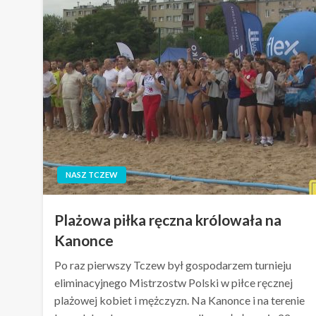
NASZ TCZEW
Plażowa piłka ręczna królowała na
Kanonce
Po raz pierwszy Tczew był gospodarzem turnieju
eliminacyjnego Mistrzostw Polski w piłce ręcznej
plażowej kobiet i mężczyzn. Na Kanonce i na terenie