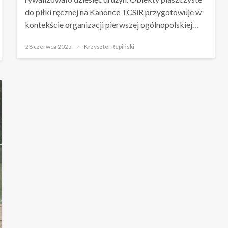
do piłki ręcznej na Kanonce TCSiR przygotowuje w
kontekście organizacji pierwszej ogólnopolskiej…
Opublikowane
26 czerwca 2025
Krzysztof Repiński
w