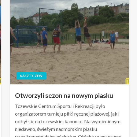
NASZ TCZEW
Otworzyli sezon na nowym piasku
Tczewskie Centrum Sportu i Rekreacji było
organizatorem turnieju piłki ręcznej plażowej, jaki
odbył się na tczewskiej kanonce. Na wymienionym
niedawno, świeżym nadmorskim piasku
rywalizowało dziesięć drużyn. Obiekty piaszczyste