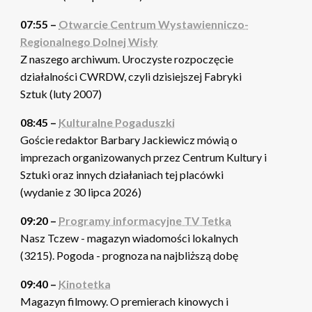
07:55 –
Otwarcie Centrum Wystawienniczo-
Regionalnego Dolnej Wisły
Z naszego archiwum. Uroczyste rozpoczęcie
działalności CWRDW, czyli dzisiejszej Fabryki
Sztuk (luty 2007)
08:45 –
Kulturalne Pogaduszki
Goście redaktor Barbary Jackiewicz mówią o
imprezach organizowanych przez Centrum Kultury i
Sztuki oraz innych działaniach tej placówki
(wydanie z 30 lipca 2026)
09:20 –
Programy informacyjne TV Tetka
Nasz Tczew - magazyn wiadomości lokalnych
(3215). Pogoda - prognoza na najbliższą dobę
09:40 –
Kinotetka
Magazyn filmowy. O premierach kinowych i