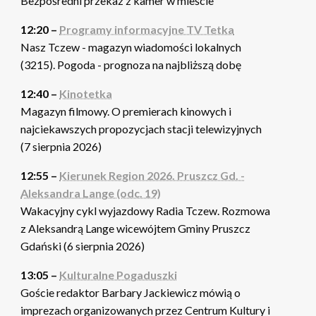
Bezpośredni przekaz z kamer w mieście
12:20 –
Programy informacyjne TV Tetka
Nasz Tczew - magazyn wiadomości lokalnych
(3215). Pogoda - prognoza na najbliższą dobę
12:40 –
Kinotetka
Magazyn filmowy. O premierach kinowych i
najciekawszych propozycjach stacji telewizyjnych
(7 sierpnia 2026)
12:55 –
Kierunek Region 2026. Pruszcz Gd. -
Aleksandra Lange (odc. 19)
Wakacyjny cykl wyjazdowy Radia Tczew. Rozmowa
z Aleksandrą Lange wicewójtem Gminy Pruszcz
Gdański (6 sierpnia 2026)
13:05 –
Kulturalne Pogaduszki
Goście redaktor Barbary Jackiewicz mówią o
imprezach organizowanych przez Centrum Kultury i