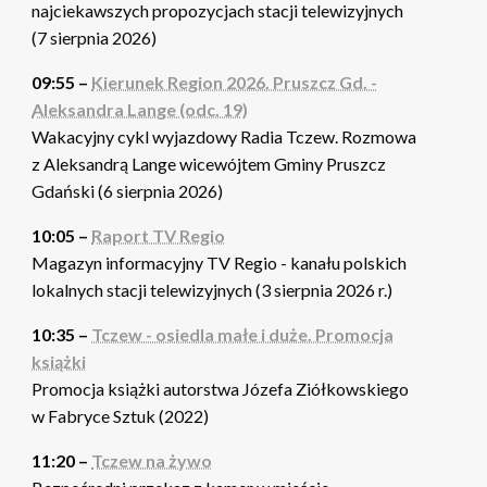
najciekawszych propozycjach stacji telewizyjnych
(7 sierpnia 2026)
09:55 –
Kierunek Region 2026. Pruszcz Gd. -
Aleksandra Lange (odc. 19)
Wakacyjny cykl wyjazdowy Radia Tczew. Rozmowa
z Aleksandrą Lange wicewójtem Gminy Pruszcz
Gdański (6 sierpnia 2026)
10:05 –
Raport TV Regio
Magazyn informacyjny TV Regio - kanału polskich
lokalnych stacji telewizyjnych (3 sierpnia 2026 r.)
10:35 –
Tczew - osiedla małe i duże. Promocja
książki
Promocja książki autorstwa Józefa Ziółkowskiego
w Fabryce Sztuk (2022)
11:20 –
Tczew na żywo