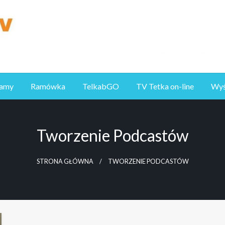
ramy
Ramówka
TelkabGO
TV Tetka on-line
Wyśl
Tworzenie Podcastów
STRONA GŁÓWNA
TWORZENIE PODCASTÓW