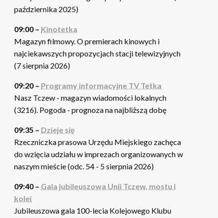
października 2025)
09:00 –
Kinotetka
Magazyn filmowy. O premierach kinowych i
najciekawszych propozycjach stacji telewizyjnych
(7 sierpnia 2026)
09:20 –
Programy informacyjne TV Tetka
Nasz Tczew - magazyn wiadomości lokalnych
(3216). Pogoda - prognoza na najbliższą dobę
09:35 –
Dzieje się
Rzeczniczka prasowa Urzędu Miejskiego zachęca
do wzięcia udziału w imprezach organizowanych w
naszym mieście (odc. 54 - 5 sierpnia 2026)
09:40 –
Gala jubileuszowa Unii Tczew, mostu i
kolei
Jubileuszowa gala 100-lecia Kolejowego Klubu