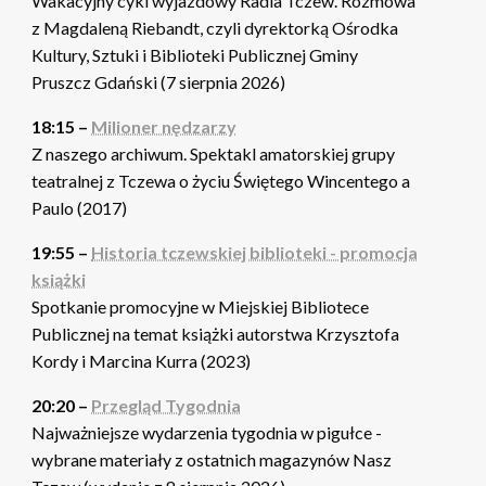
Wakacyjny cykl wyjazdowy Radia Tczew. Rozmowa
z Magdaleną Riebandt, czyli dyrektorką Ośrodka
Kultury, Sztuki i Biblioteki Publicznej Gminy
Pruszcz Gdański (7 sierpnia 2026)
18:15 –
Milioner nędzarzy
Z naszego archiwum. Spektakl amatorskiej grupy
teatralnej z Tczewa o życiu Świętego Wincentego a
Paulo (2017)
19:55 –
Historia tczewskiej biblioteki - promocja
książki
Spotkanie promocyjne w Miejskiej Bibliotece
Publicznej na temat książki autorstwa Krzysztofa
Kordy i Marcina Kurra (2023)
20:20 –
Przegląd Tygodnia
Najważniejsze wydarzenia tygodnia w pigułce -
wybrane materiały z ostatnich magazynów Nasz