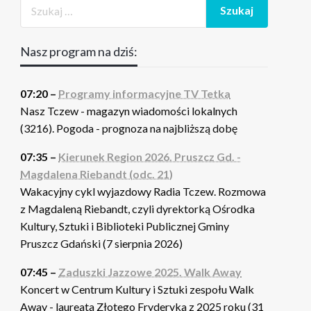
Nasz program na dziś:
07:20 –
Programy informacyjne TV Tetka
Nasz Tczew - magazyn wiadomości lokalnych
(3216). Pogoda - prognoza na najbliższą dobę
07:35 –
Kierunek Region 2026. Pruszcz Gd. -
Magdalena Riebandt (odc. 21)
Wakacyjny cykl wyjazdowy Radia Tczew. Rozmowa
z Magdaleną Riebandt, czyli dyrektorką Ośrodka
Kultury, Sztuki i Biblioteki Publicznej Gminy
Pruszcz Gdański (7 sierpnia 2026)
07:45 –
Zaduszki Jazzowe 2025. Walk Away
Koncert w Centrum Kultury i Sztuki zespołu Walk
Away - laureata Złotego Fryderyka z 2025 roku (31