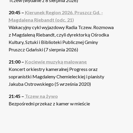
Tczew (wydanie z 8 sierpnia 2026)
20:45 –
Kierunek Region 2026. Pruszcz Gd. -
Magdalena Riebandt (odc. 21)
Wakacyjny cykl wyjazdowy Radia Tczew. Rozmowa
z Magdaleną Riebandt, czyli dyrektorką Ośrodka
Kultury, Sztuki i Biblioteki Publicznej Gminy
Pruszcz Gdański (7 sierpnia 2026)
21:00 –
Kociewie muzyką malowane
Koncert orkiestry kameralnej Progress oraz
sopranistki Magdaleny Chemieleckiej i pianisty
Jakuba Ostrowskiego (5 września 2020)
21:45 –
Tczew na żywo
Bezpośredni przekaz z kamer w mieście