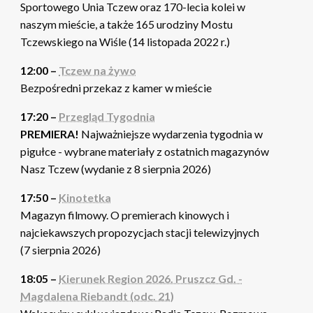
Sportowego Unia Tczew oraz 170-lecia kolei w
naszym mieście, a także 165 urodziny Mostu
Tczewskiego na Wiśle (14 listopada 2022 r.)
12:00 –
Tczew na żywo
Bezpośredni przekaz z kamer w mieście
17:20 –
Przegląd Tygodnia
PREMIERA!
Najważniejsze wydarzenia tygodnia w
pigułce - wybrane materiały z ostatnich magazynów
Nasz Tczew (wydanie z 8 sierpnia 2026)
17:50 –
Kinotetka
Magazyn filmowy. O premierach kinowych i
najciekawszych propozycjach stacji telewizyjnych
(7 sierpnia 2026)
18:05 –
Kierunek Region 2026. Pruszcz Gd. -
Magdalena Riebandt (odc. 21)