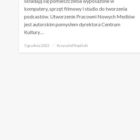
składają się pomieszczenia wyposażone w
komputery, sprzęt filmowy i studio do tworzenia
podcastów. Utworzenie Pracowni Nowych Mediów
jest autorskim pomysłem dyrektora Centrum
Kultury…
Opublikowane
5 grudnia 2022
Krzysztof Repiński
w