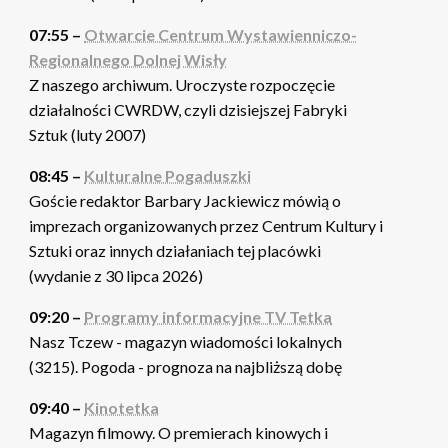
07:55 –
Otwarcie Centrum Wystawienniczo-
Regionalnego Dolnej Wisły
Z naszego archiwum. Uroczyste rozpoczęcie
działalności CWRDW, czyli dzisiejszej Fabryki
Sztuk (luty 2007)
08:45 –
Kulturalne Pogaduszki
Goście redaktor Barbary Jackiewicz mówią o
imprezach organizowanych przez Centrum Kultury i
Sztuki oraz innych działaniach tej placówki
(wydanie z 30 lipca 2026)
09:20 –
Programy informacyjne TV Tetka
Nasz Tczew - magazyn wiadomości lokalnych
(3215). Pogoda - prognoza na najbliższą dobę
09:40 –
Kinotetka
Magazyn filmowy. O premierach kinowych i