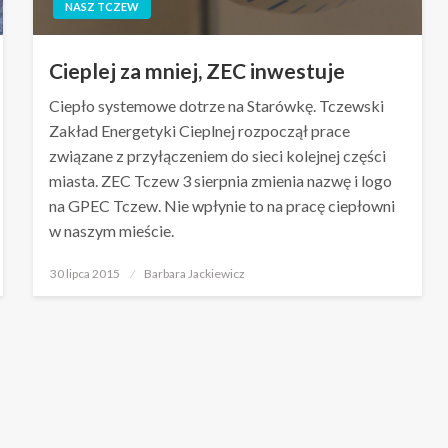
NASZ TCZEW
Cieplej za mniej, ZEC inwestuje
Ciepło systemowe dotrze na Starówkę. Tczewski
Zakład Energetyki Cieplnej rozpoczął prace
związane z przyłączeniem do sieci kolejnej części
miasta. ZEC Tczew 3 sierpnia zmienia nazwę i logo
na GPEC Tczew. Nie wpłynie to na pracę ciepłowni
w naszym mieście.
Opublikowane
30 lipca 2015
Barbara Jackiewicz
w