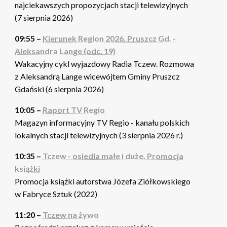
najciekawszych propozycjach stacji telewizyjnych
(7 sierpnia 2026)
09:55 –
Kierunek Region 2026. Pruszcz Gd. -
Aleksandra Lange (odc. 19)
Wakacyjny cykl wyjazdowy Radia Tczew. Rozmowa
z Aleksandrą Lange wicewójtem Gminy Pruszcz
Gdański (6 sierpnia 2026)
10:05 –
Raport TV Regio
Magazyn informacyjny TV Regio - kanału polskich
lokalnych stacji telewizyjnych (3 sierpnia 2026 r.)
10:35 –
Tczew - osiedla małe i duże. Promocja
książki
Promocja książki autorstwa Józefa Ziółkowskiego
w Fabryce Sztuk (2022)
11:20 –
Tczew na żywo