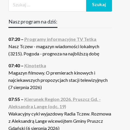
Nasz program na dziś:
07:20 –
Programy informacyjne TV Tetka
Nasz Tczew - magazyn wiadomości lokalnych
(3215). Pogoda - prognoza na najbliższą dobę
07:40 –
Kinotetka
Magazyn filmowy. O premierach kinowych i
najciekawszych propozycjach stacji telewizyjnych
(7 sierpnia 2026)
07:55 –
Kierunek Region 2026. Pruszcz Gd. -
Aleksandra Lange (odc. 19)
Wakacyjny cykl wyjazdowy Radia Tczew. Rozmowa
z Aleksandrą Lange wicewójtem Gminy Pruszcz
Gdański (6 sierpnia 2026)