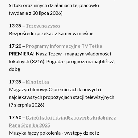
Sztuki oraz innych działaniach tej placówki
(wydanie z 30 lipca 2026)
13:35 –
Tczew na żywo
Bezpośredni przekaz z kamer w mieście
17:20 –
Programy informacyjne TV Tetka
PREMIERA!
Nasz Tczew - magazyn wiadomości
lokalnych (3216). Pogoda - prognoza na najbliższą
dobę
17:35 –
Kinotetka
Magazyn filmowy. O premierach kinowych i
najciekawszych propozycjach stacji telewizyjnych
(7 sierpnia 2026)
17:50 –
Dzień babci i dziadka przedszkolaków z
Pana Słonika 2025
Muzyka łączy pokolenia - występy dzieci z