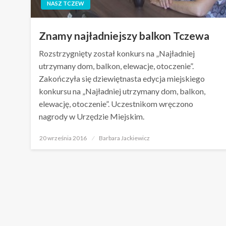
NASZ TCZEW
Znamy najładniejszy balkon Tczewa
Rozstrzygnięty został konkurs na „Najładniej
utrzymany dom, balkon, elewacje, otoczenie”.
Zakończyła się dziewiętnasta edycja miejskiego
konkursu na „Najładniej utrzymany dom, balkon,
elewację, otoczenie”. Uczestnikom wręczono
nagrody w Urzędzie Miejskim.
Opublikowane
20 września 2016
Barbara Jackiewicz
w