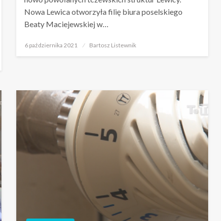
Nowa Lewica otworzyła filię biura poselskiego
Beaty Maciejewskiej w…
Opublikowane
6 października 2021
Bartosz Listewnik
w