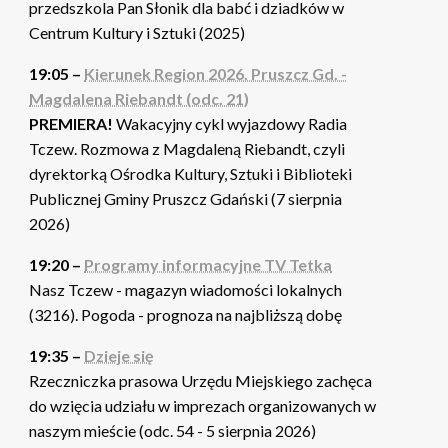
przedszkola Pan Słonik dla babć i dziadków w
Centrum Kultury i Sztuki (2025)
19:05 –
Kierunek Region 2026. Pruszcz Gd. -
Magdalena Riebandt (odc. 21)
PREMIERA!
Wakacyjny cykl wyjazdowy Radia
Tczew. Rozmowa z Magdaleną Riebandt, czyli
dyrektorką Ośrodka Kultury, Sztuki i Biblioteki
Publicznej Gminy Pruszcz Gdański (7 sierpnia
2026)
19:20 –
Programy informacyjne TV Tetka
Nasz Tczew - magazyn wiadomości lokalnych
(3216). Pogoda - prognoza na najbliższą dobę
19:35 –
Dzieje się
Rzeczniczka prasowa Urzędu Miejskiego zachęca
do wzięcia udziału w imprezach organizowanych w
naszym mieście (odc. 54 - 5 sierpnia 2026)