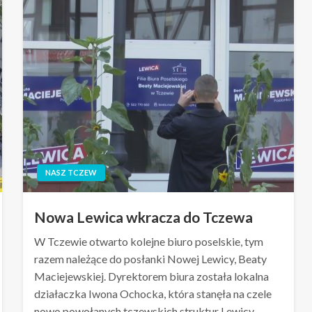
NASZ TCZEW
Nowa Lewica wkracza do Tczewa
W Tczewie otwarto kolejne biuro poselskie, tym
razem należące do posłanki Nowej Lewicy, Beaty
Maciejewskiej. Dyrektorem biura została lokalna
działaczka Iwona Ochocka, która stanęła na czele
nowo powołanych tczewskich struktur Lewicy.