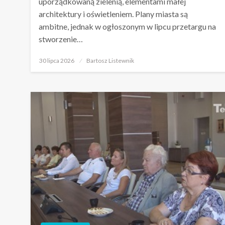
uporządkowaną zielenią, elementami małej
architektury i oświetleniem. Plany miasta są
ambitne, jednak w ogłoszonym w lipcu przetargu na
stworzenie…
Opublikowane
30 lipca 2026
Bartosz Listewnik
w