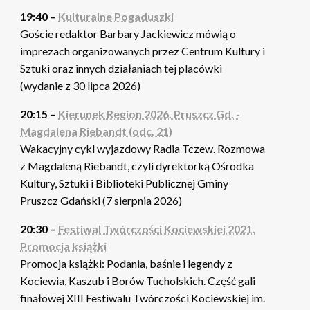
19:40 –
Kulturalne Pogaduszki
Goście redaktor Barbary Jackiewicz mówią o
imprezach organizowanych przez Centrum Kultury i
Sztuki oraz innych działaniach tej placówki
(wydanie z 30 lipca 2026)
20:15 –
Kierunek Region 2026. Pruszcz Gd. -
Magdalena Riebandt (odc. 21)
Wakacyjny cykl wyjazdowy Radia Tczew. Rozmowa
z Magdaleną Riebandt, czyli dyrektorką Ośrodka
Kultury, Sztuki i Biblioteki Publicznej Gminy
Pruszcz Gdański (7 sierpnia 2026)
20:30 –
Festiwal Twórczości Kociewskiej 2021.
Promocja książki
Promocja książki: Podania, baśnie i legendy z
Kociewia, Kaszub i Borów Tucholskich. Część gali
finałowej XIII Festiwalu Twórczości Kociewskiej im.