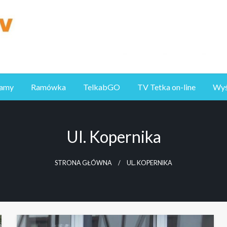
ramy
Ramówka
TelkabGO
TV Tetka on-line
Wyśl
Ul. Kopernika
STRONA GŁÓWNA
UL. KOPERNIKA