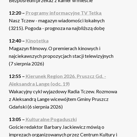
Bezpośredni przekaz z kamer w mieście
12:20 –
Programy informacyjne TV Tetka
Nasz Tczew - magazyn wiadomości lokalnych
(3215). Pogoda - prognoza na najbliższą dobę
12:40 –
Kinotetka
Magazyn filmowy. O premierach kinowych i
najciekawszych propozycjach stacji telewizyjnych
(7 sierpnia 2026)
12:55 –
Kierunek Region 2026. Pruszcz Gd. -
Aleksandra Lange (odc. 19)
Wakacyjny cykl wyjazdowy Radia Tczew. Rozmowa
z Aleksandrą Lange wicewójtem Gminy Pruszcz
Gdański (6 sierpnia 2026)
13:05 –
Kulturalne Pogaduszki
Goście redaktor Barbary Jackiewicz mówią o
imprezach organizowanych przez Centrum Kultury i