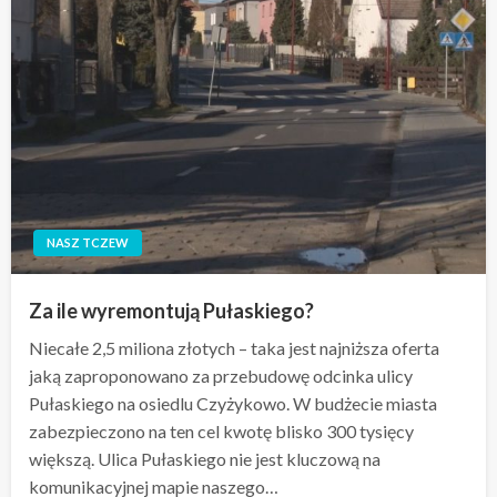
NASZ TCZEW
Za ile wyremontują Pułaskiego?
Niecałe 2,5 miliona złotych – taka jest najniższa oferta
jaką zaproponowano za przebudowę odcinka ulicy
Pułaskiego na osiedlu Czyżykowo. W budżecie miasta
zabezpieczono na ten cel kwotę blisko 300 tysięcy
większą. Ulica Pułaskiego nie jest kluczową na
komunikacyjnej mapie naszego…