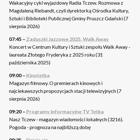
Wakacyjny cykl wyjazdowy Radia Tczew. Rozmowa z
Magdaleną Riebandt, czyli dyrektorką Ośrodka Kultury,
Sztuki i Biblioteki Publicznej Gminy Pruszcz Gdański (7
sierpnia 2026)
07:45 –
Zaduszki Jazzowe 2025. Walk Away
Koncert w Centrum Kultury i Sztuki zespołu Walk Away -
laureata Złotego Fryderyka z 2025 roku (31
października 2025)
09:00 –
Kinotetka
Magazyn filmowy. O premierach kinowych i
najciekawszych propozycjach stacji telewizyjnych (7
sierpnia 2026)
09:20 –
Programy informacyjne TV Tetka
Nasz Tczew - magazyn wiadomości lokalnych (3216).
Pogoda - prognoza na najbliższą dobę
09:35 –
Dzieje się