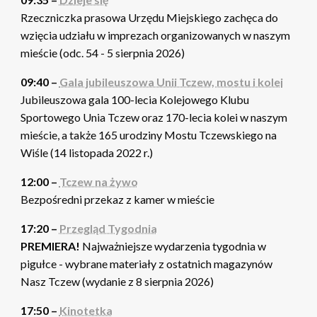
Rzeczniczka prasowa Urzędu Miejskiego zachęca do
wzięcia udziału w imprezach organizowanych w naszym
mieście (odc. 54 - 5 sierpnia 2026)
09:40 –
Gala jubileuszowa Unii Tczew, mostu i kolei
Jubileuszowa gala 100-lecia Kolejowego Klubu
Sportowego Unia Tczew oraz 170-lecia kolei w naszym
mieście, a także 165 urodziny Mostu Tczewskiego na
Wiśle (14 listopada 2022 r.)
12:00 –
Tczew na żywo
Bezpośredni przekaz z kamer w mieście
17:20 –
Przegląd Tygodnia
PREMIERA!
Najważniejsze wydarzenia tygodnia w
pigułce - wybrane materiały z ostatnich magazynów
Nasz Tczew (wydanie z 8 sierpnia 2026)
17:50 –
Kinotetka