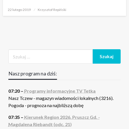
Opublikowane
22 lutego 2019
Krzysztof Repiński
w
Nasz program na dziś:
07:20 –
Programy informacyjne TV Tetka
Nasz Tczew - magazyn wiadomości lokalnych (3216).
Pogoda - prognoza na najbliższą dobę
07:35 –
Kierunek Region 2026. Pruszcz Gd. -
Magdalena Riebandt (odc. 21)