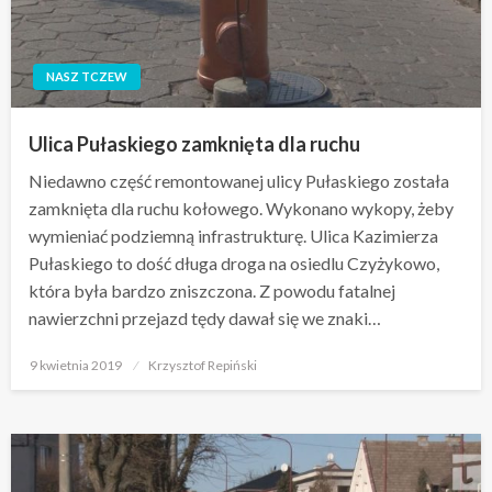
NASZ TCZEW
Ulica Pułaskiego zamknięta dla ruchu
Niedawno część remontowanej ulicy Pułaskiego została
zamknięta dla ruchu kołowego. Wykonano wykopy, żeby
wymieniać podziemną infrastrukturę. Ulica Kazimierza
Pułaskiego to dość długa droga na osiedlu Czyżykowo,
która była bardzo zniszczona. Z powodu fatalnej
nawierzchni przejazd tędy dawał się we znaki…
Opublikowane
9 kwietnia 2019
Krzysztof Repiński
w