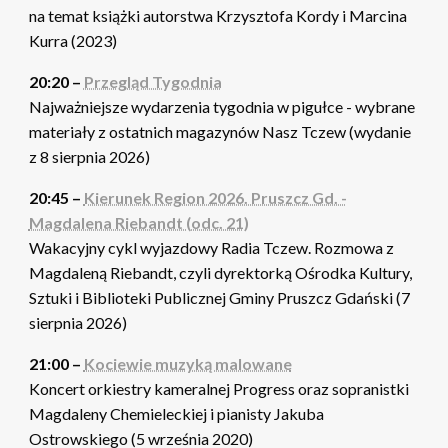
na temat książki autorstwa Krzysztofa Kordy i Marcina
Kurra (2023)
20:20 –
Przegląd Tygodnia
Najważniejsze wydarzenia tygodnia w pigułce - wybrane
materiały z ostatnich magazynów Nasz Tczew (wydanie
z 8 sierpnia 2026)
20:45 –
Kierunek Region 2026. Pruszcz Gd. -
Magdalena Riebandt (odc. 21)
Wakacyjny cykl wyjazdowy Radia Tczew. Rozmowa z
Magdaleną Riebandt, czyli dyrektorką Ośrodka Kultury,
Sztuki i Biblioteki Publicznej Gminy Pruszcz Gdański (7
sierpnia 2026)
21:00 –
Kociewie muzyką malowane
Koncert orkiestry kameralnej Progress oraz sopranistki
Magdaleny Chemieleckiej i pianisty Jakuba
Ostrowskiego (5 września 2020)