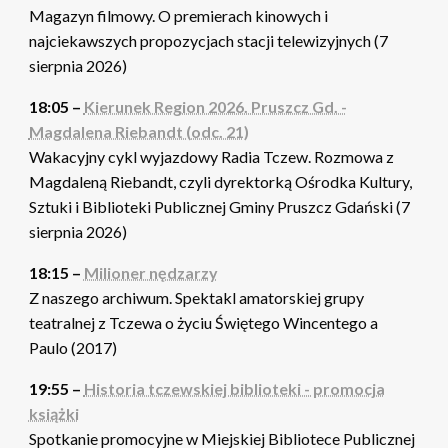
Magazyn filmowy. O premierach kinowych i
najciekawszych propozycjach stacji telewizyjnych (7
sierpnia 2026)
18:05 –
Kierunek Region 2026. Pruszcz Gd. -
Magdalena Riebandt (odc. 21)
Wakacyjny cykl wyjazdowy Radia Tczew. Rozmowa z
Magdaleną Riebandt, czyli dyrektorką Ośrodka Kultury,
Sztuki i Biblioteki Publicznej Gminy Pruszcz Gdański (7
sierpnia 2026)
18:15 –
Milioner nędzarzy
Z naszego archiwum. Spektakl amatorskiej grupy
teatralnej z Tczewa o życiu Świętego Wincentego a
Paulo (2017)
19:55 –
Historia tczewskiej biblioteki - promocja
książki
Spotkanie promocyjne w Miejskiej Bibliotece Publicznej