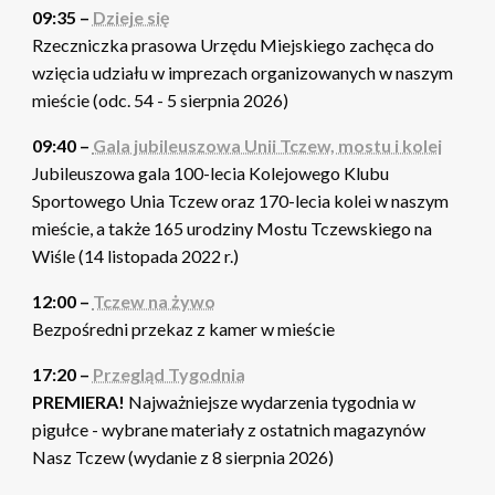
09:35 –
Dzieje się
Rzeczniczka prasowa Urzędu Miejskiego zachęca do
wzięcia udziału w imprezach organizowanych w naszym
mieście (odc. 54 - 5 sierpnia 2026)
09:40 –
Gala jubileuszowa Unii Tczew, mostu i kolei
Jubileuszowa gala 100-lecia Kolejowego Klubu
Sportowego Unia Tczew oraz 170-lecia kolei w naszym
mieście, a także 165 urodziny Mostu Tczewskiego na
Wiśle (14 listopada 2022 r.)
12:00 –
Tczew na żywo
Bezpośredni przekaz z kamer w mieście
17:20 –
Przegląd Tygodnia
PREMIERA!
Najważniejsze wydarzenia tygodnia w
pigułce - wybrane materiały z ostatnich magazynów
Nasz Tczew (wydanie z 8 sierpnia 2026)