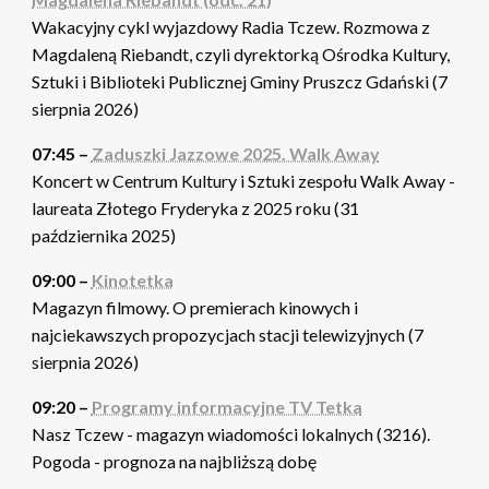
Wakacyjny cykl wyjazdowy Radia Tczew. Rozmowa z
Magdaleną Riebandt, czyli dyrektorką Ośrodka Kultury,
Sztuki i Biblioteki Publicznej Gminy Pruszcz Gdański (7
sierpnia 2026)
07:45 –
Zaduszki Jazzowe 2025. Walk Away
Koncert w Centrum Kultury i Sztuki zespołu Walk Away -
laureata Złotego Fryderyka z 2025 roku (31
października 2025)
09:00 –
Kinotetka
Magazyn filmowy. O premierach kinowych i
najciekawszych propozycjach stacji telewizyjnych (7
sierpnia 2026)
09:20 –
Programy informacyjne TV Tetka
Nasz Tczew - magazyn wiadomości lokalnych (3216).
Pogoda - prognoza na najbliższą dobę