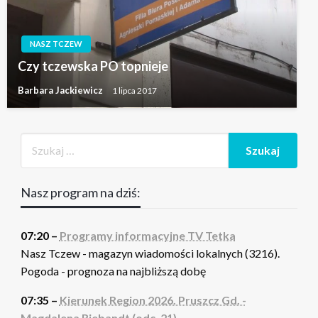
NASZ TCZEW
Czy tczewska PO topnieje
Barbara Jackiewicz
1 lipca 2017
Nasz program na dziś:
07:20 –
Programy informacyjne TV Tetka
Nasz Tczew - magazyn wiadomości lokalnych (3216).
Pogoda - prognoza na najbliższą dobę
07:35 –
Kierunek Region 2026. Pruszcz Gd. -
Magdalena Riebandt (odc. 21)