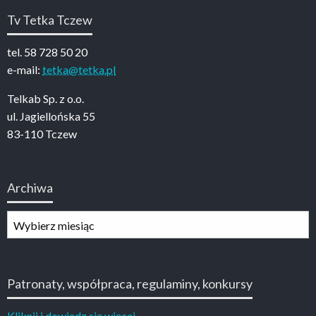
Tv Tetka Tczew
tel. 58 728 50 20
e-mail:
tetka@tetka.pl
Telkab Sp. z o.o.
ul. Jagiellońska 55
83-110 Tczew
Archiwa
Archiwa
Patronaty, współpraca, regulaminy, konkursy
Kliknij i dowiedz się więcej