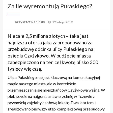
Za ile wyremontują Pułaskiego?
Opublikowane
Krzysztof Repiński
22 lutego 2019
w
Niecałe 2,5 miliona złotych – taka jest
najniższa oferta jaką zaproponowano za
przebudowę odcinka ulicy Pułaskiego na
osiedlu Czyżykowo. W budżecie miasta
zabezpieczono na ten cel kwotę blisko 300
tysięcy większą.
Ulica Pułaskiego nie jest kluczową na komunikacyjnej
mapie naszego miasta, ale w kontekście
przemieszczania się mieszkańców Czyżykowa ważną. W
plebiscycie na najgorsza nawierzchnię w Tczewie z
pewnością zajęłaby czołową lokatę. Dwa lata temu
zrealizowano pierwszy etap kompleksowej przebudowy