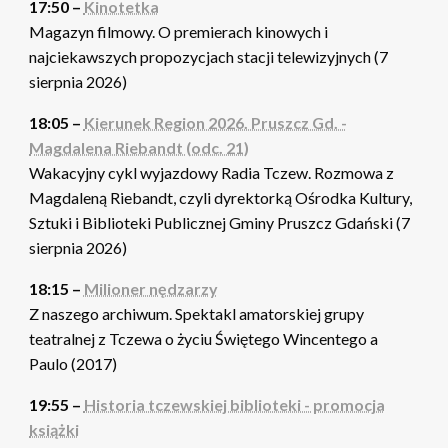
17:50 –
Kinotetka
Magazyn filmowy. O premierach kinowych i
najciekawszych propozycjach stacji telewizyjnych (7
sierpnia 2026)
18:05 –
Kierunek Region 2026. Pruszcz Gd. -
Magdalena Riebandt (odc. 21)
Wakacyjny cykl wyjazdowy Radia Tczew. Rozmowa z
Magdaleną Riebandt, czyli dyrektorką Ośrodka Kultury,
Sztuki i Biblioteki Publicznej Gminy Pruszcz Gdański (7
sierpnia 2026)
18:15 –
Milioner nędzarzy
Z naszego archiwum. Spektakl amatorskiej grupy
teatralnej z Tczewa o życiu Świętego Wincentego a
Paulo (2017)
19:55 –
Historia tczewskiej biblioteki - promocja
książki