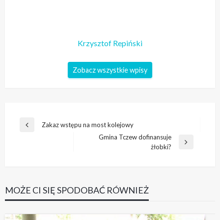
Krzysztof Repiński
Zobacz wszystkie wpisy
Nawigacja
Zakaz wstępu na most kolejowy
Poprzedni
wpisu
Gmina Tczew dofinansuje
wpis
Następny
żłobki?
wpis
MOŻE CI SIĘ SPODOBAĆ RÓWNIEŻ