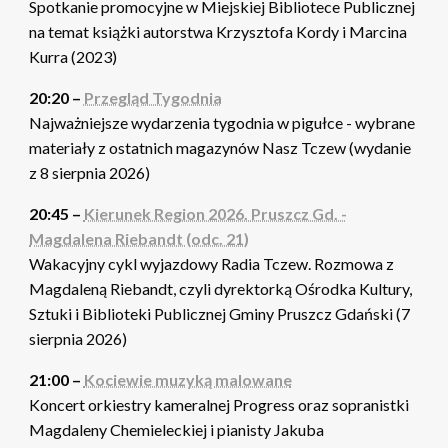
Spotkanie promocyjne w Miejskiej Bibliotece Publicznej
na temat książki autorstwa Krzysztofa Kordy i Marcina
Kurra (2023)
20:20 –
Przegląd Tygodnia
Najważniejsze wydarzenia tygodnia w pigułce - wybrane
materiały z ostatnich magazynów Nasz Tczew (wydanie
z 8 sierpnia 2026)
20:45 –
Kierunek Region 2026. Pruszcz Gd. -
Magdalena Riebandt (odc. 21)
Wakacyjny cykl wyjazdowy Radia Tczew. Rozmowa z
Magdaleną Riebandt, czyli dyrektorką Ośrodka Kultury,
Sztuki i Biblioteki Publicznej Gminy Pruszcz Gdański (7
sierpnia 2026)
21:00 –
Kociewie muzyką malowane
Koncert orkiestry kameralnej Progress oraz sopranistki
Magdaleny Chemieleckiej i pianisty Jakuba