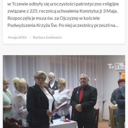
w Tczewie odbyły się uroczystości patriotyczno-religijne
związane z 225. rocznicą uchwalenia Konstytucji 3 Maja.
Rozpoczęła je msza św. za Ojczyznę w kościele
Podwyższenia Krzyża Św. Po niej uczestnicy przeszli na…
Opublikowane
4 maja 2016
Barbara Jackiewicz
w