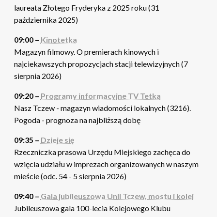
laureata Złotego Fryderyka z 2025 roku (31
października 2025)
09:00 –
Kinotetka
Magazyn filmowy. O premierach kinowych i
najciekawszych propozycjach stacji telewizyjnych (7
sierpnia 2026)
09:20 –
Programy informacyjne TV Tetka
Nasz Tczew - magazyn wiadomości lokalnych (3216).
Pogoda - prognoza na najbliższą dobę
09:35 –
Dzieje się
Rzeczniczka prasowa Urzędu Miejskiego zachęca do
wzięcia udziału w imprezach organizowanych w naszym
mieście (odc. 54 - 5 sierpnia 2026)
09:40 –
Gala jubileuszowa Unii Tczew, mostu i kolei
Jubileuszowa gala 100-lecia Kolejowego Klubu