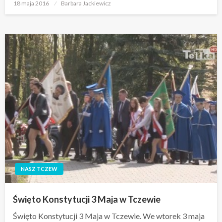
Opublikowane
18 maja 2016
Barbara Jackiewicz
w
NASZ TCZEW
Święto Konstytucji 3 Maja w Tczewie
Święto Konstytucji 3 Maja w Tczewie. We wtorek 3 maja