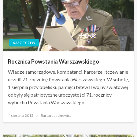
NASZ TCZEW
Rocznica Powstania Warszawskiego
Władze samorządowe, kombatanci, harcerze i tczewianie
uczcili 71. rocznicę Powstania Warszawskiego. W sobotę,
1 sierpnia przy obelisku pamięci bitew II wojny światowej
odbyły się patriotyczne uroczystości 71. rocznicy
wybuchu Powstania Warszawskiego.
Opublikowane
4 sierpnia 2015
Barbara Jackiewicz
w