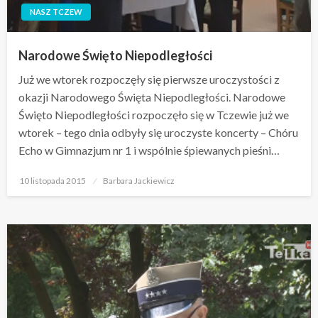
NASZ TCZEW
Narodowe Święto Niepodległości
Już we wtorek rozpoczęły się pierwsze uroczystości z
okazji Narodowego Święta Niepodległości. Narodowe
Święto Niepodległości rozpoczęło się w Tczewie już we
wtorek – tego dnia odbyły się uroczyste koncerty – Chóru
Echo w Gimnazjum nr 1 i wspólnie śpiewanych pieśni…
Opublikowane
10 listopada 2015
Barbara Jackiewicz
w