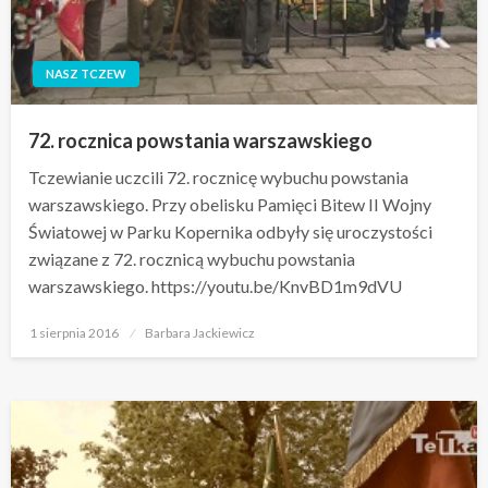
NASZ TCZEW
72. rocznica powstania warszawskiego
Tczewianie uczcili 72. rocznicę wybuchu powstania
warszawskiego. Przy obelisku Pamięci Bitew II Wojny
Światowej w Parku Kopernika odbyły się uroczystości
związane z 72. rocznicą wybuchu powstania
warszawskiego. https://youtu.be/KnvBD1m9dVU
Opublikowane
1 sierpnia 2016
Barbara Jackiewicz
w