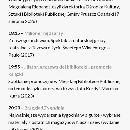
Magdaleną Riebandt, czyli dyrektorką Ośrodka Kultury,
Sztuki i Biblioteki Publicznej Gminy Pruszcz Gdański (7
sierpnia 2026)
18:15 –
Milioner nędzarzy
Z naszego archiwum. Spektakl amatorskiej grupy
teatralnej z Tczewa o życiu Świętego Wincentego a
Paulo (2017)
19:55 –
Historia tczewskiej biblioteki - promocja
książki
Spotkanie promocyjne w Miejskiej Bibliotece Publicznej
na temat książki autorstwa Krzysztofa Kordy i Marcina
Kurra (2023)
20:20 –
Przegląd Tygodnia
Najważniejsze wydarzenia tygodnia w pigułce - wybrane
materiały z ostatnich magazynów Nasz Tczew (wydanie
z 8 sierpnia 2026)