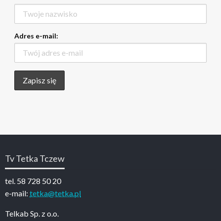
Adres e-mail:
Tv Tetka Tczew
tel. 58 728 50 20
e-mail:
tetka@tetka.pl
Telkab Sp. z o.o.