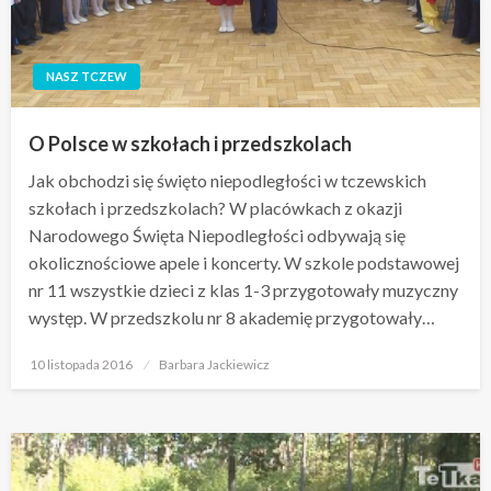
NASZ TCZEW
O Polsce w szkołach i przedszkolach
Jak obchodzi się święto niepodległości w tczewskich
szkołach i przedszkolach? W placówkach z okazji
Narodowego Święta Niepodległości odbywają się
okolicznościowe apele i koncerty. W szkole podstawowej
nr 11 wszystkie dzieci z klas 1-3 przygotowały muzyczny
występ. W przedszkolu nr 8 akademię przygotowały…
Opublikowane
10 listopada 2016
Barbara Jackiewicz
w