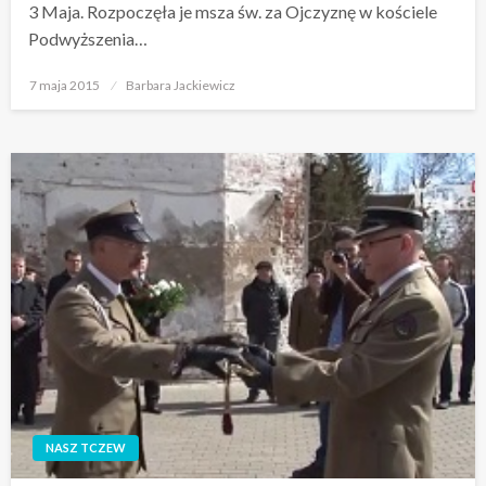
3 Maja. Rozpoczęła je msza św. za Ojczyznę w kościele
Podwyższenia…
Opublikowane
7 maja 2015
Barbara Jackiewicz
w
NASZ TCZEW