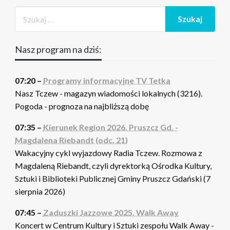
Nasz program na dziś:
07:20 –
Programy informacyjne TV Tetka
Nasz Tczew - magazyn wiadomości lokalnych (3216).
Pogoda - prognoza na najbliższą dobę
07:35 –
Kierunek Region 2026. Pruszcz Gd. -
Magdalena Riebandt (odc. 21)
Wakacyjny cykl wyjazdowy Radia Tczew. Rozmowa z
Magdaleną Riebandt, czyli dyrektorką Ośrodka Kultury,
Sztuki i Biblioteki Publicznej Gminy Pruszcz Gdański (7
sierpnia 2026)
07:45 –
Zaduszki Jazzowe 2025. Walk Away
Koncert w Centrum Kultury i Sztuki zespołu Walk Away -