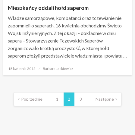
Mieszkańcy oddali hołd saperom
Władze samorządowe, kombatanci oraz tczewianie nie
zapomnieli o saperach. 16 kwietnia obchodzimy Święto
Wojsk Inżynieryjnych. Z tej okazji – dokładnie w dniu
sapera – Stowarzyszenie Tczewskich Saperów
zorganizowało krótką uroczystość, w której hołd
saperom złożyli przedstawiciele władz miasta i powiatu,…
Opublikowane
18 kwietnia 2015
Barbara Jackiewicz
w
Stronicowanie
wpisów
Poprzednie
1
2
3
Następne