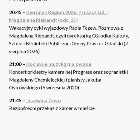
20:45 –
Kierunek Region 2026. Pruszcz Gd. -
Magdalena Riebandt (odc. 21)
Wakacyjny cykl wyjazdowy Radia Tczew. Rozmowa z
Magdaleną Riebandt, czyli dyrektorką Ośrodka Kultury,
Sztuki i Biblioteki Publicznej Gminy Pruszcz Gdański (7
sierpnia 2026)
21:00 –
Kociewie muzyką malowane
Koncert orkiestry kameralnej Progress oraz sopranistki
Magdaleny Chemieleckiej i pianisty Jakuba
Ostrowskiego (5 września 2020)
21:45 –
Tczew na żywo
Bezpośredni przekaz z kamer w mieście