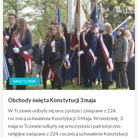
NASZ TCZEW
Obchody święta Konstytucji 3 maja
W Tczewie odbyły się uroczystości związane z 224.
rocznicą uchwalenia Konstytucji 3 Maja. W niedzielę, 3
maja w Tczewie odbyły się uroczystości patriotyczno-
religijne związane z 224. rocznicą uchwalenia Konstytucji