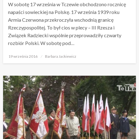
W sobotę 17 września w Tczewie obchodzono rocznicę
napaści sowieckiej na Polskę. 17 września 1939 roku
Armia Czerwona przekroczyła wschodnią granicę
Rzeczypospolitej. To był cios w plecy – III Rzesza i
Związek Radziecki wspólnie przeprowadziły czwarty
rozbiór Polski. W sobotę pod…
Opublikowane
19 września 2016
Barbara Jackiewicz
w