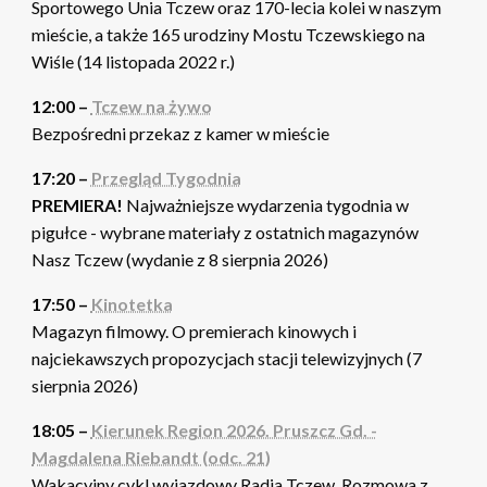
Sportowego Unia Tczew oraz 170-lecia kolei w naszym
mieście, a także 165 urodziny Mostu Tczewskiego na
Wiśle (14 listopada 2022 r.)
12:00 –
Tczew na żywo
Bezpośredni przekaz z kamer w mieście
17:20 –
Przegląd Tygodnia
PREMIERA!
Najważniejsze wydarzenia tygodnia w
pigułce - wybrane materiały z ostatnich magazynów
Nasz Tczew (wydanie z 8 sierpnia 2026)
17:50 –
Kinotetka
Magazyn filmowy. O premierach kinowych i
najciekawszych propozycjach stacji telewizyjnych (7
sierpnia 2026)
18:05 –
Kierunek Region 2026. Pruszcz Gd. -
Magdalena Riebandt (odc. 21)
Wakacyjny cykl wyjazdowy Radia Tczew. Rozmowa z