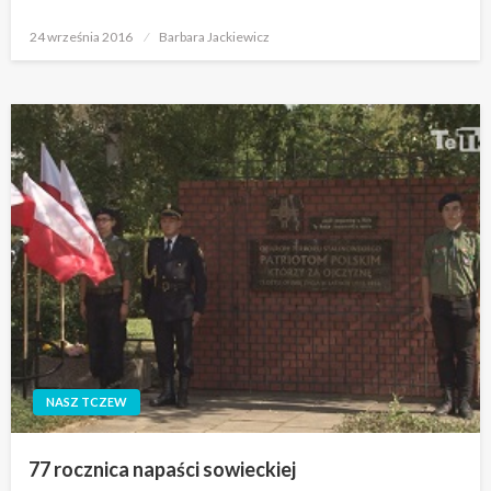
Opublikowane
24 września 2016
Barbara Jackiewicz
w
NASZ TCZEW
77 rocznica napaści sowieckiej