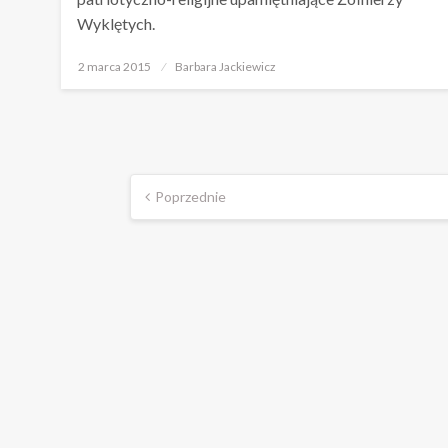
Wyklętych.
Opublikowane
2 marca 2015
Barbara Jackiewicz
w
Stronicowanie
Poprzednie
wpisów