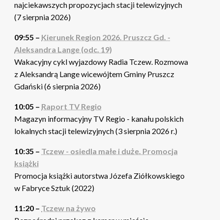
najciekawszych propozycjach stacji telewizyjnych
(7 sierpnia 2026)
09:55 –
Kierunek Region 2026. Pruszcz Gd. -
Aleksandra Lange (odc. 19)
Wakacyjny cykl wyjazdowy Radia Tczew. Rozmowa
z Aleksandrą Lange wicewójtem Gminy Pruszcz
Gdański (6 sierpnia 2026)
10:05 –
Raport TV Regio
Magazyn informacyjny TV Regio - kanału polskich
lokalnych stacji telewizyjnych (3 sierpnia 2026 r.)
10:35 –
Tczew - osiedla małe i duże. Promocja
książki
Promocja książki autorstwa Józefa Ziółkowskiego
w Fabryce Sztuk (2022)
11:20 –
Tczew na żywo