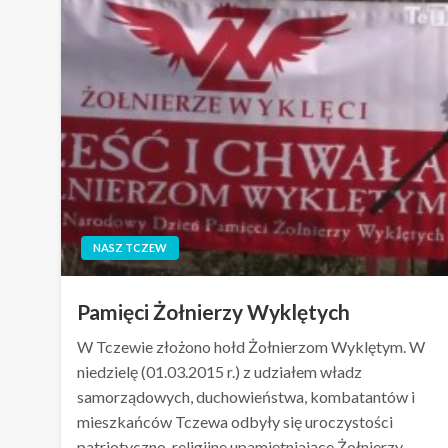
NASZ TCZEW
Pamięci Żołnierzy Wyklętych
W Tczewie złożono hołd Żołnierzom Wyklętym. W
niedzielę (01.03.2015 r.) z udziałem władz
samorządowych, duchowieństwa, kombatantów i
mieszkańców Tczewa odbyły się uroczystości
patriotyczno-religijne upamiętniające Żołnierzy