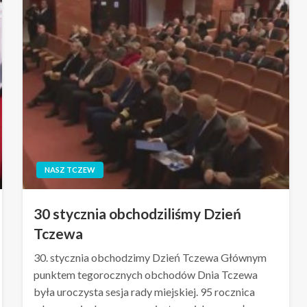
NASZ TCZEW
30 stycznia obchodziliśmy Dzień
Tczewa
30. stycznia obchodzimy Dzień Tczewa Głównym
punktem tegorocznych obchodów Dnia Tczewa
była uroczysta sesja rady miejskiej. 95 rocznica