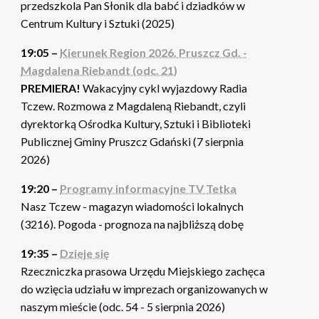
przedszkola Pan Słonik dla babć i dziadków w
Centrum Kultury i Sztuki (2025)
19:05 –
Kierunek Region 2026. Pruszcz Gd. -
Magdalena Riebandt (odc. 21)
PREMIERA!
Wakacyjny cykl wyjazdowy Radia
Tczew. Rozmowa z Magdaleną Riebandt, czyli
dyrektorką Ośrodka Kultury, Sztuki i Biblioteki
Publicznej Gminy Pruszcz Gdański (7 sierpnia
2026)
19:20 –
Programy informacyjne TV Tetka
Nasz Tczew - magazyn wiadomości lokalnych
(3216). Pogoda - prognoza na najbliższą dobę
19:35 –
Dzieje się
Rzeczniczka prasowa Urzędu Miejskiego zachęca
do wzięcia udziału w imprezach organizowanych w
naszym mieście (odc. 54 - 5 sierpnia 2026)