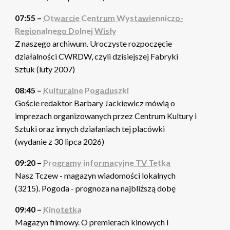
07:55 –
Otwarcie Centrum Wystawienniczo-
Regionalnego Dolnej Wisły
Z naszego archiwum. Uroczyste rozpoczęcie
działalności CWRDW, czyli dzisiejszej Fabryki
Sztuk (luty 2007)
08:45 –
Kulturalne Pogaduszki
Goście redaktor Barbary Jackiewicz mówią o
imprezach organizowanych przez Centrum Kultury i
Sztuki oraz innych działaniach tej placówki
(wydanie z 30 lipca 2026)
09:20 –
Programy informacyjne TV Tetka
Nasz Tczew - magazyn wiadomości lokalnych
(3215). Pogoda - prognoza na najbliższą dobę
09:40 –
Kinotetka
Magazyn filmowy. O premierach kinowych i