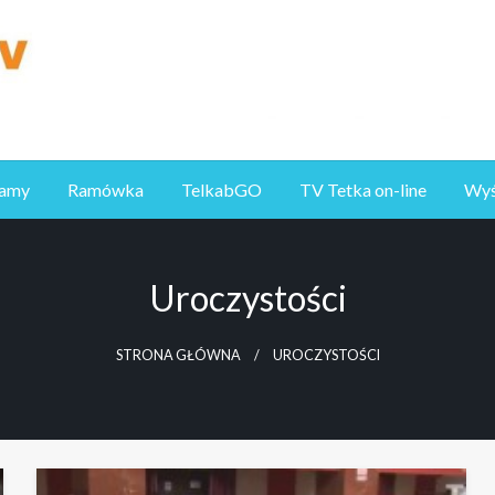
ramy
Ramówka
TelkabGO
TV Tetka on-line
Wyśl
Uroczystości
STRONA GŁÓWNA
UROCZYSTOŚCI