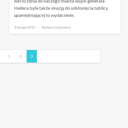
wkroczenia do naszego miasta wojsk generała
Hallera była także okazją do odsłonięcia tablicy
upamiętniającej to wydarzenie.
Opublikowane
3 lutego 2015
Barbara Jackiewicz
w
1
2
3