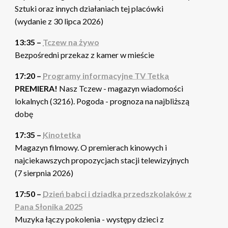
Sztuki oraz innych działaniach tej placówki
(wydanie z 30 lipca 2026)
13:35 –
Tczew na żywo
Bezpośredni przekaz z kamer w mieście
17:20 –
Programy informacyjne TV Tetka
PREMIERA!
Nasz Tczew - magazyn wiadomości
lokalnych (3216). Pogoda - prognoza na najbliższą
dobę
17:35 –
Kinotetka
Magazyn filmowy. O premierach kinowych i
najciekawszych propozycjach stacji telewizyjnych
(7 sierpnia 2026)
17:50 –
Dzień babci i dziadka przedszkolaków z
Pana Słonika 2025
Muzyka łączy pokolenia - występy dzieci z