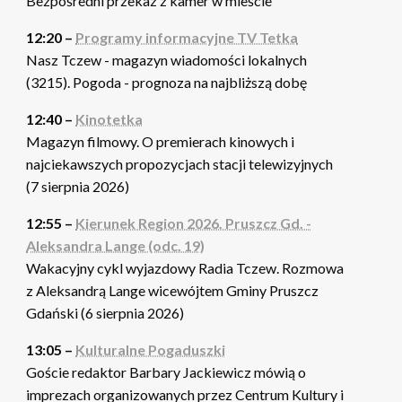
Bezpośredni przekaz z kamer w mieście
12:20 –
Programy informacyjne TV Tetka
Nasz Tczew - magazyn wiadomości lokalnych
(3215). Pogoda - prognoza na najbliższą dobę
12:40 –
Kinotetka
Magazyn filmowy. O premierach kinowych i
najciekawszych propozycjach stacji telewizyjnych
(7 sierpnia 2026)
12:55 –
Kierunek Region 2026. Pruszcz Gd. -
Aleksandra Lange (odc. 19)
Wakacyjny cykl wyjazdowy Radia Tczew. Rozmowa
z Aleksandrą Lange wicewójtem Gminy Pruszcz
Gdański (6 sierpnia 2026)
13:05 –
Kulturalne Pogaduszki
Goście redaktor Barbary Jackiewicz mówią o
imprezach organizowanych przez Centrum Kultury i