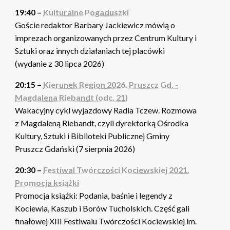
19:40 –
Kulturalne Pogaduszki
Goście redaktor Barbary Jackiewicz mówią o
imprezach organizowanych przez Centrum Kultury i
Sztuki oraz innych działaniach tej placówki
(wydanie z 30 lipca 2026)
20:15 –
Kierunek Region 2026. Pruszcz Gd. -
Magdalena Riebandt (odc. 21)
Wakacyjny cykl wyjazdowy Radia Tczew. Rozmowa
z Magdaleną Riebandt, czyli dyrektorką Ośrodka
Kultury, Sztuki i Biblioteki Publicznej Gminy
Pruszcz Gdański (7 sierpnia 2026)
20:30 –
Festiwal Twórczości Kociewskiej 2021.
Promocja książki
Promocja książki: Podania, baśnie i legendy z
Kociewia, Kaszub i Borów Tucholskich. Część gali
finałowej XIII Festiwalu Twórczości Kociewskiej im.