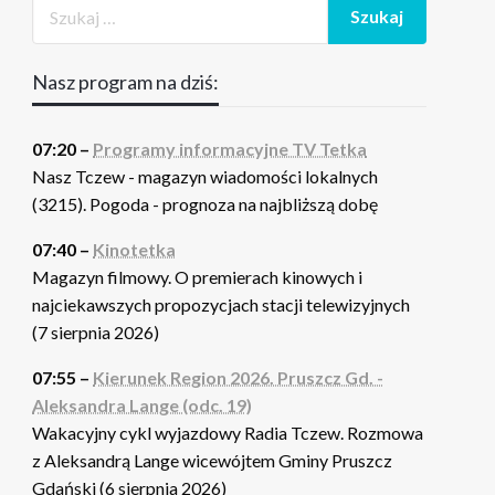
Nasz program na dziś:
07:20 –
Programy informacyjne TV Tetka
Nasz Tczew - magazyn wiadomości lokalnych
(3215). Pogoda - prognoza na najbliższą dobę
07:40 –
Kinotetka
Magazyn filmowy. O premierach kinowych i
najciekawszych propozycjach stacji telewizyjnych
(7 sierpnia 2026)
07:55 –
Kierunek Region 2026. Pruszcz Gd. -
Aleksandra Lange (odc. 19)
Wakacyjny cykl wyjazdowy Radia Tczew. Rozmowa
z Aleksandrą Lange wicewójtem Gminy Pruszcz
Gdański (6 sierpnia 2026)