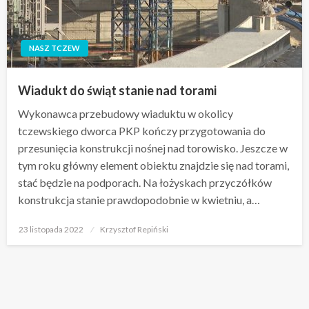
NASZ TCZEW
Wiadukt do świąt stanie nad torami
Wykonawca przebudowy wiaduktu w okolicy
tczewskiego dworca PKP kończy przygotowania do
przesunięcia konstrukcji nośnej nad torowisko. Jeszcze w
tym roku główny element obiektu znajdzie się nad torami,
stać będzie na podporach. Na łożyskach przyczółków
konstrukcja stanie prawdopodobnie w kwietniu, a…
Opublikowane
23 listopada 2022
Krzysztof Repiński
w