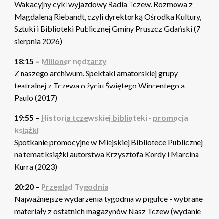
Wakacyjny cykl wyjazdowy Radia Tczew. Rozmowa z
Magdaleną Riebandt, czyli dyrektorką Ośrodka Kultury,
Sztuki i Biblioteki Publicznej Gminy Pruszcz Gdański (7
sierpnia 2026)
18:15 –
Milioner nędzarzy
Z naszego archiwum. Spektakl amatorskiej grupy
teatralnej z Tczewa o życiu Świętego Wincentego a
Paulo (2017)
19:55 –
Historia tczewskiej biblioteki - promocja
książki
Spotkanie promocyjne w Miejskiej Bibliotece Publicznej
na temat książki autorstwa Krzysztofa Kordy i Marcina
Kurra (2023)
20:20 –
Przegląd Tygodnia
Najważniejsze wydarzenia tygodnia w pigułce - wybrane
materiały z ostatnich magazynów Nasz Tczew (wydanie