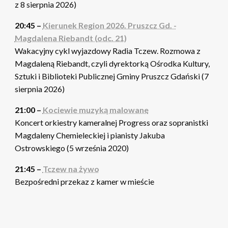
z 8 sierpnia 2026)
20:45 –
Kierunek Region 2026. Pruszcz Gd. -
Magdalena Riebandt (odc. 21)
Wakacyjny cykl wyjazdowy Radia Tczew. Rozmowa z
Magdaleną Riebandt, czyli dyrektorką Ośrodka Kultury,
Sztuki i Biblioteki Publicznej Gminy Pruszcz Gdański (7
sierpnia 2026)
21:00 –
Kociewie muzyką malowane
Koncert orkiestry kameralnej Progress oraz sopranistki
Magdaleny Chemieleckiej i pianisty Jakuba
Ostrowskiego (5 września 2020)
21:45 –
Tczew na żywo
Bezpośredni przekaz z kamer w mieście