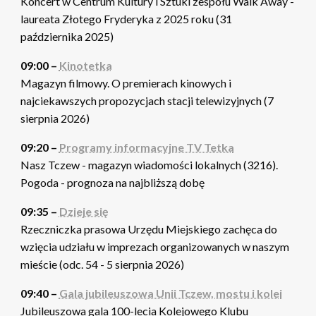
Koncert w Centrum Kultury i Sztuki zespołu Walk Away -
laureata Złotego Fryderyka z 2025 roku (31
października 2025)
09:00 –
Kinotetka
Magazyn filmowy. O premierach kinowych i
najciekawszych propozycjach stacji telewizyjnych (7
sierpnia 2026)
09:20 –
Programy informacyjne TV Tetka
Nasz Tczew - magazyn wiadomości lokalnych (3216).
Pogoda - prognoza na najbliższą dobę
09:35 –
Dzieje się
Rzeczniczka prasowa Urzędu Miejskiego zachęca do
wzięcia udziału w imprezach organizowanych w naszym
mieście (odc. 54 - 5 sierpnia 2026)
09:40 –
Gala jubileuszowa Unii Tczew, mostu i kolei
Jubileuszowa gala 100-lecia Kolejowego Klubu