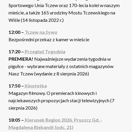
Sportowego Unia Tczew oraz 170-lecia kolei w naszym
mieście, a także 165 urodziny Mostu Tczewskiego na
Wiśle (14 listopada 2022 r.)
12:00 –
Tczew na żywo
Bezpośredni przekaz z kamer w mieście
17:20 –
Przegląd Tygodnia
PREMIERA!
Najważniejsze wydarzenia tygodnia w
pigułce - wybrane materiały z ostatnich magazynów
Nasz Tczew (wydanie z 8 sierpnia 2026)
17:50 –
Kinotetka
Magazyn filmowy. O premierach kinowych i
najciekawszych propozycjach stacji telewizyjnych (7
sierpnia 2026)
18:05 –
Kierunek Region 2026. Pruszcz Gd. -
Magdalena Riebandt (odc. 21)