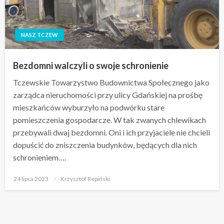
NASZ TCZEW
Bezdomni walczyli o swoje schronienie
Tczewskie Towarzystwo Budownictwa Społecznego jako
zarządca nieruchomości przy ulicy Gdańskiej na prośbę
mieszkańców wyburzyło na podwórku stare
pomieszczenia gospodarcze. W tak zwanych chlewikach
przebywali dwaj bezdomni. Oni i ich przyjaciele nie chcieli
dopuścić do zniszczenia budynków, będących dla nich
schronieniem….
Opublikowane
24 lipca 2023
Krzysztof Repiński
w