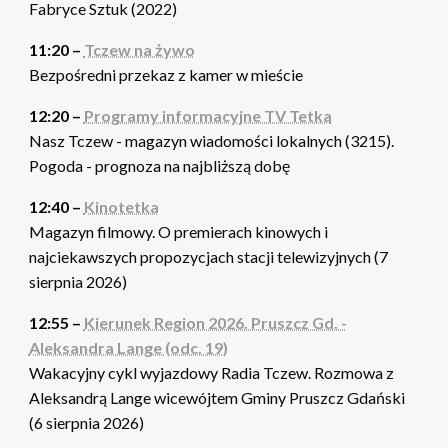
Fabryce Sztuk (2022)
11:20 –
Tczew na żywo
Bezpośredni przekaz z kamer w mieście
12:20 –
Programy informacyjne TV Tetka
Nasz Tczew - magazyn wiadomości lokalnych (3215).
Pogoda - prognoza na najbliższą dobę
12:40 –
Kinotetka
Magazyn filmowy. O premierach kinowych i
najciekawszych propozycjach stacji telewizyjnych (7
sierpnia 2026)
12:55 –
Kierunek Region 2026. Pruszcz Gd. -
Aleksandra Lange (odc. 19)
Wakacyjny cykl wyjazdowy Radia Tczew. Rozmowa z
Aleksandrą Lange wicewójtem Gminy Pruszcz Gdański
(6 sierpnia 2026)