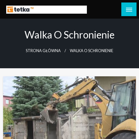
Przejdź
do
Tetka Tczew – Twoja lokalna telewizja!
Tv Tetka Tczew
treści
Walka O Schronienie
STRONA GŁÓWNA
WALKA O SCHRONIENIE