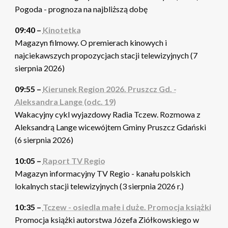
Pogoda - prognoza na najbliższą dobę
09:40 –
Kinotetka
Magazyn filmowy. O premierach kinowych i
najciekawszych propozycjach stacji telewizyjnych (7
sierpnia 2026)
09:55 –
Kierunek Region 2026. Pruszcz Gd. -
Aleksandra Lange (odc. 19)
Wakacyjny cykl wyjazdowy Radia Tczew. Rozmowa z
Aleksandrą Lange wicewójtem Gminy Pruszcz Gdański
(6 sierpnia 2026)
10:05 –
Raport TV Regio
Magazyn informacyjny TV Regio - kanału polskich
lokalnych stacji telewizyjnych (3 sierpnia 2026 r.)
10:35 –
Tczew - osiedla małe i duże. Promocja książki
Promocja książki autorstwa Józefa Ziółkowskiego w