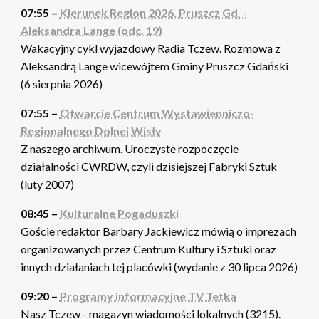
07:55 –
Kierunek Region 2026. Pruszcz Gd. -
Aleksandra Lange (odc. 19)
Wakacyjny cykl wyjazdowy Radia Tczew. Rozmowa z
Aleksandrą Lange wicewójtem Gminy Pruszcz Gdański
(6 sierpnia 2026)
07:55 –
Otwarcie Centrum Wystawienniczo-
Regionalnego Dolnej Wisły
Z naszego archiwum. Uroczyste rozpoczęcie
działalności CWRDW, czyli dzisiejszej Fabryki Sztuk
(luty 2007)
08:45 –
Kulturalne Pogaduszki
Goście redaktor Barbary Jackiewicz mówią o imprezach
organizowanych przez Centrum Kultury i Sztuki oraz
innych działaniach tej placówki (wydanie z 30 lipca 2026)
09:20 –
Programy informacyjne TV Tetka
Nasz Tczew - magazyn wiadomości lokalnych (3215).