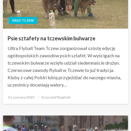
NASZ TCZEW
Psie sztafety na tczewskim bulwarze
Ultra Flyball Team Tczew zorganizował szóstę edycję
ogólnopolskich zawodów psich sztafet. W wyścigach na
tczewskim bulwarze wzięło udział siedemnaście drużyn.
Czerwcowe zawody flyball w Tczewie to już tradycja.
Kluby z całej Polski lubią przyjeżdżać do naszego miasta,
uczestnicy doceniają walory…
Opublikowane
21 czerwca 2023
Krzysztof Repiński
w