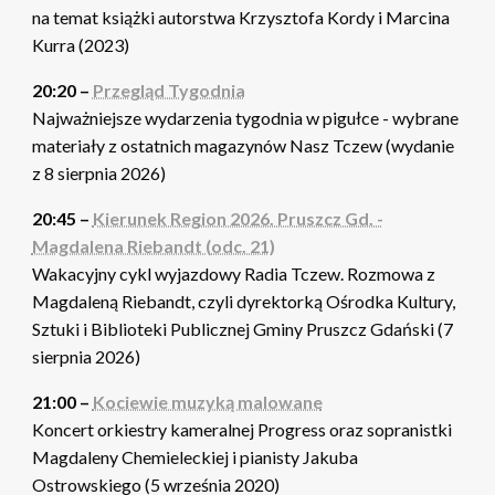
na temat książki autorstwa Krzysztofa Kordy i Marcina
Kurra (2023)
20:20 –
Przegląd Tygodnia
Najważniejsze wydarzenia tygodnia w pigułce - wybrane
materiały z ostatnich magazynów Nasz Tczew (wydanie
z 8 sierpnia 2026)
20:45 –
Kierunek Region 2026. Pruszcz Gd. -
Magdalena Riebandt (odc. 21)
Wakacyjny cykl wyjazdowy Radia Tczew. Rozmowa z
Magdaleną Riebandt, czyli dyrektorką Ośrodka Kultury,
Sztuki i Biblioteki Publicznej Gminy Pruszcz Gdański (7
sierpnia 2026)
21:00 –
Kociewie muzyką malowane
Koncert orkiestry kameralnej Progress oraz sopranistki
Magdaleny Chemieleckiej i pianisty Jakuba
Ostrowskiego (5 września 2020)