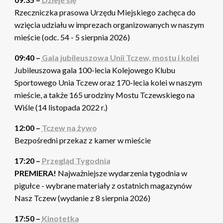
Rzeczniczka prasowa Urzędu Miejskiego zachęca do
wzięcia udziału w imprezach organizowanych w naszym
mieście (odc. 54 - 5 sierpnia 2026)
09:40 –
Gala jubileuszowa Unii Tczew, mostu i kolei
Jubileuszowa gala 100-lecia Kolejowego Klubu
Sportowego Unia Tczew oraz 170-lecia kolei w naszym
mieście, a także 165 urodziny Mostu Tczewskiego na
Wiśle (14 listopada 2022 r.)
12:00 –
Tczew na żywo
Bezpośredni przekaz z kamer w mieście
17:20 –
Przegląd Tygodnia
PREMIERA!
Najważniejsze wydarzenia tygodnia w
pigułce - wybrane materiały z ostatnich magazynów
Nasz Tczew (wydanie z 8 sierpnia 2026)
17:50 –
Kinotetka