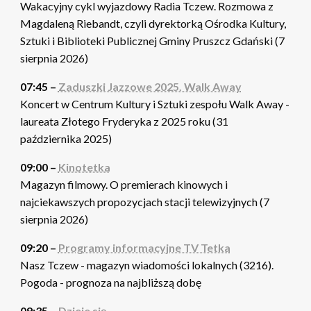
Wakacyjny cykl wyjazdowy Radia Tczew. Rozmowa z
Magdaleną Riebandt, czyli dyrektorką Ośrodka Kultury,
Sztuki i Biblioteki Publicznej Gminy Pruszcz Gdański (7
sierpnia 2026)
07:45 –
Zaduszki Jazzowe 2025. Walk Away
Koncert w Centrum Kultury i Sztuki zespołu Walk Away -
laureata Złotego Fryderyka z 2025 roku (31
października 2025)
09:00 –
Kinotetka
Magazyn filmowy. O premierach kinowych i
najciekawszych propozycjach stacji telewizyjnych (7
sierpnia 2026)
09:20 –
Programy informacyjne TV Tetka
Nasz Tczew - magazyn wiadomości lokalnych (3216).
Pogoda - prognoza na najbliższą dobę
09:35 –
Dzieje się