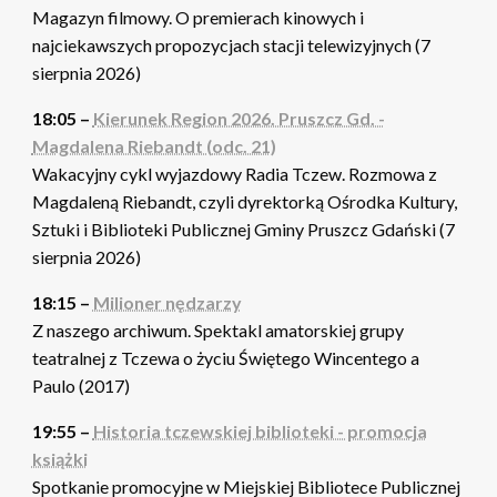
Magazyn filmowy. O premierach kinowych i
najciekawszych propozycjach stacji telewizyjnych (7
sierpnia 2026)
18:05 –
Kierunek Region 2026. Pruszcz Gd. -
Magdalena Riebandt (odc. 21)
Wakacyjny cykl wyjazdowy Radia Tczew. Rozmowa z
Magdaleną Riebandt, czyli dyrektorką Ośrodka Kultury,
Sztuki i Biblioteki Publicznej Gminy Pruszcz Gdański (7
sierpnia 2026)
18:15 –
Milioner nędzarzy
Z naszego archiwum. Spektakl amatorskiej grupy
teatralnej z Tczewa o życiu Świętego Wincentego a
Paulo (2017)
19:55 –
Historia tczewskiej biblioteki - promocja
książki
Spotkanie promocyjne w Miejskiej Bibliotece Publicznej