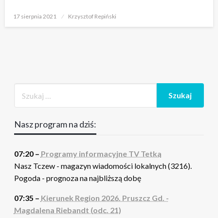
Opublikowane
17 sierpnia 2021
Krzysztof Repiński
w
Nasz program na dziś:
07:20 –
Programy informacyjne TV Tetka
Nasz Tczew - magazyn wiadomości lokalnych (3216).
Pogoda - prognoza na najbliższą dobę
07:35 –
Kierunek Region 2026. Pruszcz Gd. -
Magdalena Riebandt (odc. 21)