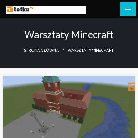
Przejdź
do
Tetka Tczew – Twoja lokalna telewizja!
Tv Tetka Tczew
treści
Warsztaty Minecraft
STRONA GŁÓWNA
WARSZTATY MINECRAFT