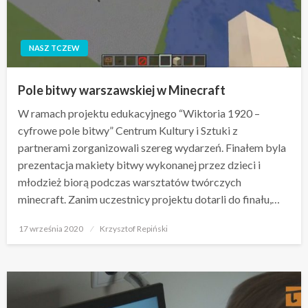
NASZ TCZEW
Pole bitwy warszawskiej w Minecraft
W ramach projektu edukacyjnego “Wiktoria 1920 –
cyfrowe pole bitwy” Centrum Kultury i Sztuki z
partnerami zorganizowali szereg wydarzeń. Finałem byla
prezentacja makiety bitwy wykonanej przez dzieci i
młodzież biorą podczas warsztatów twórczych
minecraft. Zanim uczestnicy projektu dotarli do finału,…
Opublikowane
17 września 2020
Krzysztof Repiński
w