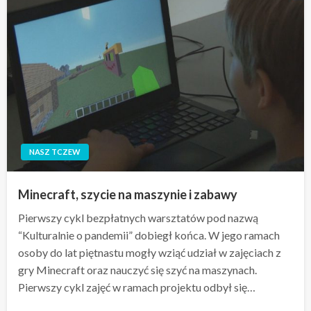
NASZ TCZEW
Minecraft, szycie na maszynie i zabawy
Pierwszy cykl bezpłatnych warsztatów pod nazwą
“Kulturalnie o pandemii” dobiegł końca. W jego ramach
osoby do lat piętnastu mogły wziąć udział w zajęciach z
gry Minecraft oraz nauczyć się szyć na maszynach.
Pierwszy cykl zajęć w ramach projektu odbył się…