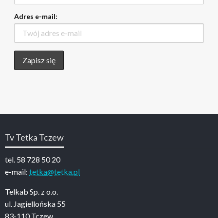
Adres e-mail:
Tv Tetka Tczew
tel. 58 728 50 20
e-mail:
tetka@tetka.pl
Telkab Sp. z o.o.
ul. Jagiellońska 55
83-110 Tczew