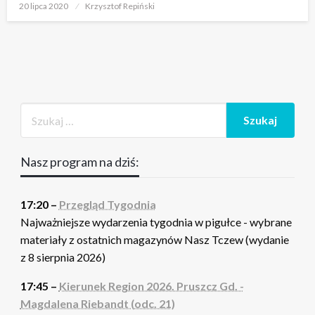
Opublikowane
20 lipca 2020
Krzysztof Repiński
w
Nasz program na dziś:
17:20 –
Przegląd Tygodnia
Najważniejsze wydarzenia tygodnia w pigułce - wybrane
materiały z ostatnich magazynów Nasz Tczew (wydanie
z 8 sierpnia 2026)
17:45 –
Kierunek Region 2026. Pruszcz Gd. -
Magdalena Riebandt (odc. 21)