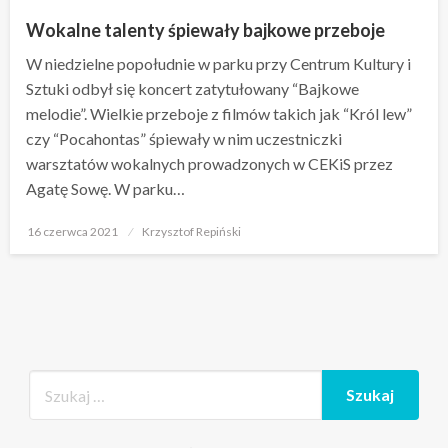
Wokalne talenty śpiewały bajkowe przeboje
W niedzielne popołudnie w parku przy Centrum Kultury i
Sztuki odbył się koncert zatytułowany “Bajkowe
melodie”. Wielkie przeboje z filmów takich jak “Król lew”
czy “Pocahontas” śpiewały w nim uczestniczki
warsztatów wokalnych prowadzonych w CEKiS przez
Agatę Sowę. W parku…
Opublikowane
16 czerwca 2021
Krzysztof Repiński
w