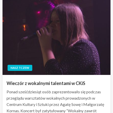
NASZ TCZEW
Wieczór z wokalnymi talentami w CKiS
Ponad sześćdziesiąt osób zaprezentowało się podczas
przeglądu warsztatów wokalnych prowadzonych w
Centrum Kultury i Sztuki przez Agatę Sowę i Małgorzatę
Kornas. Koncert był zatytułowany “Wokalny zawrót