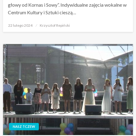
głowy od Kornas i Sowy”. Indywidualne zajęcia wokalne w
Centrum Kultury i Sztuki cieszą…
Opublikowane
22 lutego 2024
Krzysztof Repiński
w
NASZ TCZEW