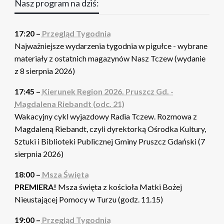
Nasz program na dziś:
17:20 –
Przegląd Tygodnia
Najważniejsze wydarzenia tygodnia w pigułce - wybrane
materiały z ostatnich magazynów Nasz Tczew (wydanie
z 8 sierpnia 2026)
17:45 –
Kierunek Region 2026. Pruszcz Gd. -
Magdalena Riebandt (odc. 21)
Wakacyjny cykl wyjazdowy Radia Tczew. Rozmowa z
Magdaleną Riebandt, czyli dyrektorką Ośrodka Kultury,
Sztuki i Biblioteki Publicznej Gminy Pruszcz Gdański (7
sierpnia 2026)
18:00 –
Msza Święta
PREMIERA!
Msza święta z kościoła Matki Bożej
Nieustającej Pomocy w Turzu (godz. 11.15)
19:00 –
Przegląd Tygodnia