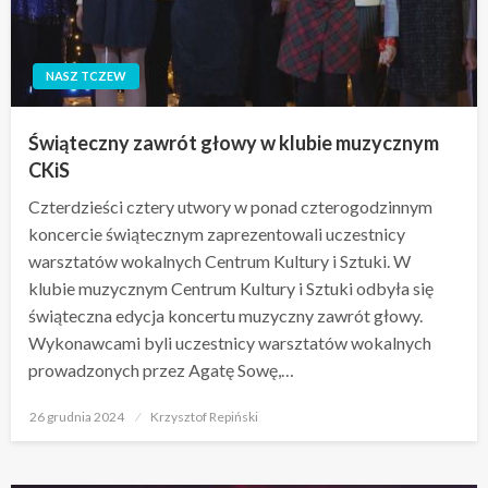
NASZ TCZEW
Świąteczny zawrót głowy w klubie muzycznym
CKiS
Czterdzieści cztery utwory w ponad czterogodzinnym
koncercie świątecznym zaprezentowali uczestnicy
warsztatów wokalnych Centrum Kultury i Sztuki. W
klubie muzycznym Centrum Kultury i Sztuki odbyła się
świąteczna edycja koncertu muzyczny zawrót głowy.
Wykonawcami byli uczestnicy warsztatów wokalnych
prowadzonych przez Agatę Sowę,…
Opublikowane
26 grudnia 2024
Krzysztof Repiński
w