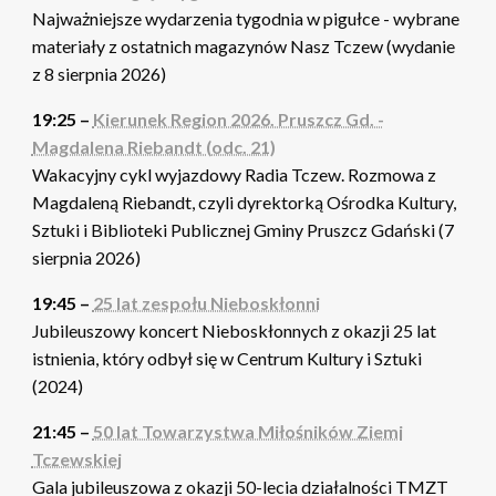
Najważniejsze wydarzenia tygodnia w pigułce - wybrane
materiały z ostatnich magazynów Nasz Tczew (wydanie
z 8 sierpnia 2026)
19:25 –
Kierunek Region 2026. Pruszcz Gd. -
Magdalena Riebandt (odc. 21)
Wakacyjny cykl wyjazdowy Radia Tczew. Rozmowa z
Magdaleną Riebandt, czyli dyrektorką Ośrodka Kultury,
Sztuki i Biblioteki Publicznej Gminy Pruszcz Gdański (7
sierpnia 2026)
19:45 –
25 lat zespołu Nieboskłonni
Jubileuszowy koncert Nieboskłonnych z okazji 25 lat
istnienia, który odbył się w Centrum Kultury i Sztuki
(2024)
21:45 –
50 lat Towarzystwa Miłośników Ziemi
Tczewskiej
Gala jubileuszowa z okazji 50-lecia działalności TMZT