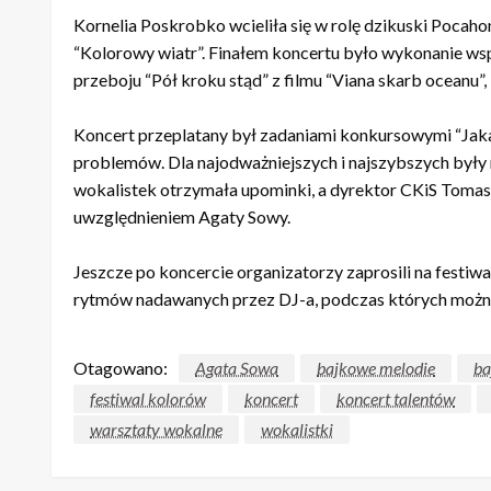
Kornelia Poskrobko wcieliła się w rolę dzikuski Pocaho
“Kolorowy wiatr”. Finałem koncertu było wykonanie wsp
przeboju “Pół kroku stąd” z filmu “Viana skarb oceanu”, 
Koncert przeplatany był zadaniami konkursowymi “Jaka
problemów. Dla najodważniejszych i najszybszych był
wokalistek otrzymała upominki, a dyrektor CKiS Toma
uwzględnieniem Agaty Sowy.
Jeszcze po koncercie organizatorzy zaprosili na festiw
rytmów nadawanych przez DJ-a, podczas których możn
Otagowano:
Agata Sowa
bajkowe melodie
ba
festiwal kolorów
koncert
koncert talentów
warsztaty wokalne
wokalistki