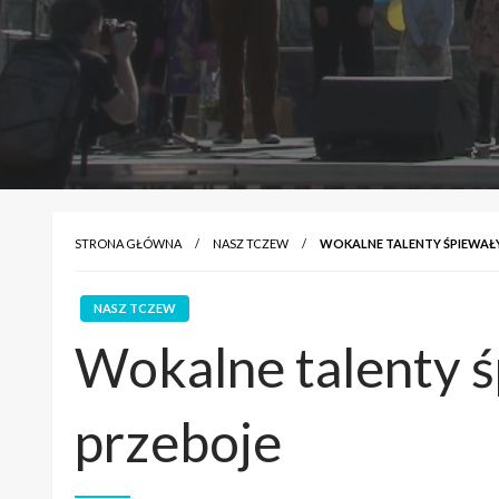
STRONA GŁÓWNA
NASZ TCZEW
WOKALNE TALENTY ŚPIEWAŁ
NASZ TCZEW
Wokalne talenty 
przeboje