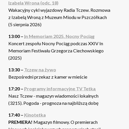
Izabela Wrona (odc. 18)
Wakacyjny cykl wyjazdowy Radia Tczew. Rozmowa
z Izabelą Wroną z Muzeum Miodu w Pszczółkach
(5 sierpnia 2026)
13:00 –
In Memoriam 2025. Nocny Pociąg
Koncert zespołu Nocny Pociąg podczas XXIV In
Memoriam Festiwalu Grzegorza Ciechowskiego
(2025)
13:30 –
Tczew na żywo
Bezpośredni przekaz z kamer w mieście
17:20 –
Programy informacyjne TV Tetka
Nasz Tczew - magazyn wiadomości lokalnych
(3215). Pogoda - prognoza na najbliższą dobę
17:40 –
Kinotetka
PREMIERA!
Magazyn filmowy. O premierach