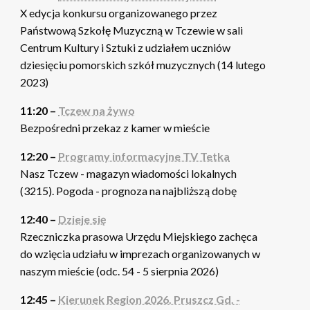
X edycja konkursu organizowanego przez
Państwową Szkołę Muzyczną w Tczewie w sali
Centrum Kultury i Sztuki z udziałem uczniów
dziesięciu pomorskich szkół muzycznych (14 lutego
2023)
11:20 –
Tczew na żywo
Bezpośredni przekaz z kamer w mieście
12:20 –
Programy informacyjne TV Tetka
Nasz Tczew - magazyn wiadomości lokalnych
(3215). Pogoda - prognoza na najbliższą dobę
12:40 –
Dzieje się
Rzeczniczka prasowa Urzędu Miejskiego zachęca
do wzięcia udziału w imprezach organizowanych w
naszym mieście (odc. 54 - 5 sierpnia 2026)
12:45 –
Kierunek Region 2026. Pruszcz Gd. -