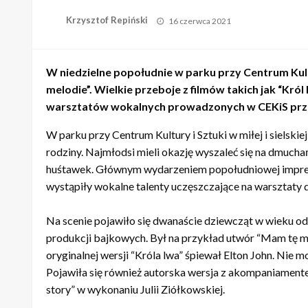
Opublikowane
Krzysztof Repiński
16 czerwca 2021
w
W niedzielne popołudnie w parku przy Centrum Kult
melodie”. Wielkie przeboje z filmów takich jak “Kró
warsztatów wokalnych prowadzonych w CEKiS prz
W parku przy Centrum Kultury i Sztuki w miłej i sielski
rodziny. Najmłodsi mieli okazję wyszaleć się na dmuchań
huśtawek. Głównym wydarzeniem popołudniowej imprez
wystąpiły wokalne talenty uczęszczające na warsztaty do
Na scenie pojawiło się dwanaście dziewcząt w wieku od
produkcji bajkowych. Był na przykład utwór “Mam tę moc
oryginalnej wersji “Króla lwa” śpiewał Elton John. Nie m
Pojawiła się również autorska wersja z akompaniamente
story” w wykonaniu Julii Ziółkowskiej.