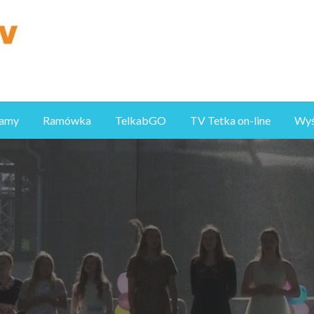
ramy
Ramówka
TelkabGO
TV Tetka on-line
Wyśl