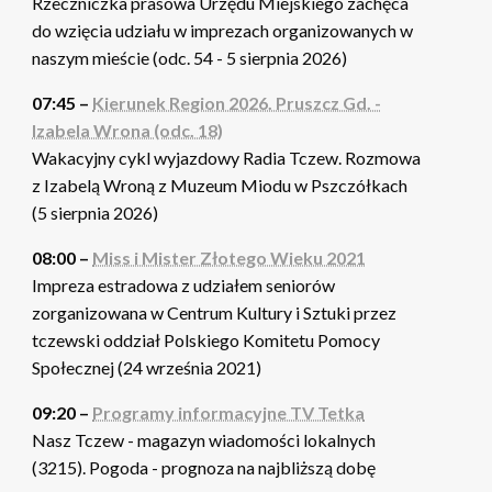
Rzeczniczka prasowa Urzędu Miejskiego zachęca
do wzięcia udziału w imprezach organizowanych w
naszym mieście (odc. 54 - 5 sierpnia 2026)
07:45 –
Kierunek Region 2026. Pruszcz Gd. -
Izabela Wrona (odc. 18)
Wakacyjny cykl wyjazdowy Radia Tczew. Rozmowa
z Izabelą Wroną z Muzeum Miodu w Pszczółkach
(5 sierpnia 2026)
08:00 –
Miss i Mister Złotego Wieku 2021
Impreza estradowa z udziałem seniorów
zorganizowana w Centrum Kultury i Sztuki przez
tczewski oddział Polskiego Komitetu Pomocy
Społecznej (24 września 2021)
09:20 –
Programy informacyjne TV Tetka
Nasz Tczew - magazyn wiadomości lokalnych
(3215). Pogoda - prognoza na najbliższą dobę