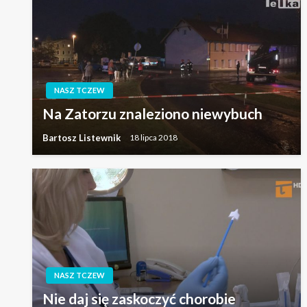
NASZ TCZEW
Na Zatorzu znaleziono niewybuch
Bartosz Listewnik
18 lipca 2018
NASZ TCZEW
Nie daj się zaskoczyć chorobie