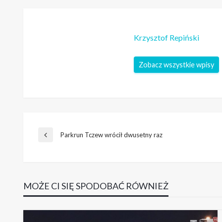
Krzysztof Repiński
Zobacz wszystkie wpisy
Nawigacja
Parkrun Tczew wrócił dwusetny raz
Poprzedni
wpis
wpisu
MOŻE CI SIĘ SPODOBAĆ RÓWNIEŻ