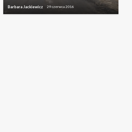
Barbara Jackiewicz
29 czerwca 2016