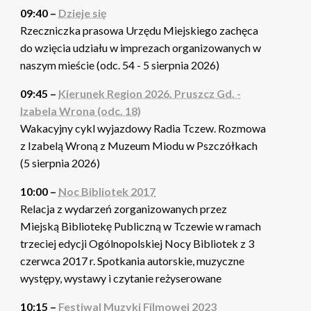
09:40 –
Dzieje się
Rzeczniczka prasowa Urzędu Miejskiego zachęca
do wzięcia udziału w imprezach organizowanych w
naszym mieście (odc. 54 - 5 sierpnia 2026)
09:45 –
Kierunek Region 2026. Pruszcz Gd. -
Izabela Wrona (odc. 18)
Wakacyjny cykl wyjazdowy Radia Tczew. Rozmowa
z Izabelą Wroną z Muzeum Miodu w Pszczółkach
(5 sierpnia 2026)
10:00 –
Noc Bibliotek 2017
Relacja z wydarzeń zorganizowanych przez
Miejską Bibliotekę Publiczną w Tczewie w ramach
trzeciej edycji Ogólnopolskiej Nocy Bibliotek z 3
czerwca 2017 r. Spotkania autorskie, muzyczne
występy, wystawy i czytanie reżyserowane
10:15 –
Festiwal Muzyki Filmowej 2023