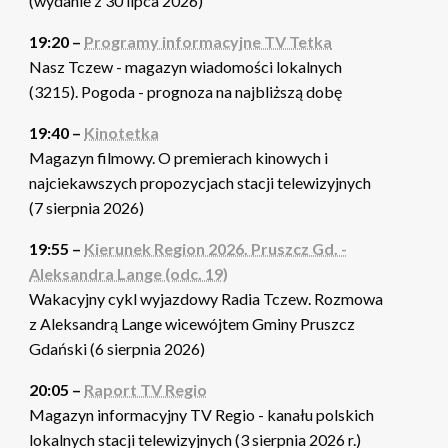
(wydanie z 30 lipca 2026)
19:20 –
Programy informacyjne TV Tetka
Nasz Tczew - magazyn wiadomości lokalnych
(3215). Pogoda - prognoza na najbliższą dobę
19:40 –
Kinotetka
Magazyn filmowy. O premierach kinowych i
najciekawszych propozycjach stacji telewizyjnych
(7 sierpnia 2026)
19:55 –
Kierunek Region 2026. Pruszcz Gd. -
Aleksandra Lange (odc. 19)
Wakacyjny cykl wyjazdowy Radia Tczew. Rozmowa
z Aleksandrą Lange wicewójtem Gminy Pruszcz
Gdański (6 sierpnia 2026)
20:05 –
Raport TV Regio
Magazyn informacyjny TV Regio - kanału polskich
lokalnych stacji telewizyjnych (3 sierpnia 2026 r.)