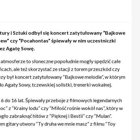
ury i Sztuki odbył się koncert zatytułowany “Bajkowe
l lew” czy “Pocahontas” śpiewały w nim uczestniczki
ez Agatę Sowę.
ej atmosferze to słoneczne popołudnie mogły spędzić całe
cach, ale też skorzystać ze stacji z torem przeszkód czy
y był koncert zatytułowany “Bajkowe melodie”, w którym
 Agaty Sowy, tczewskiej solistki, trenerki wokalnej.
 6 do 16 lat. Śpiewały przeboje z filmowych legendarnych
” z “Krainy lodu” czy “Miłość rośnie wokół nas”, który w
ogło zabraknąć hitów z “Pięknej i Bestii” czy “Mulan”.
m gitary utworu “Ty druha we mnie masz” z filmu “Toy