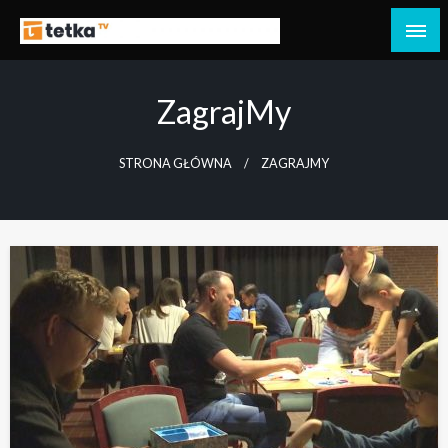
Przejdź
do
Tetka Tczew – Twoja lokalna telewizja!
Tv Tetka Tczew
treści
ZagrajMy
STRONA GŁÓWNA
ZAGRAJMY