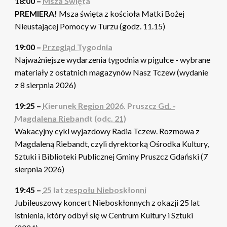
18:00 –
Msza Święta
PREMIERA!
Msza święta z kościoła Matki Bożej
Nieustającej Pomocy w Turzu (godz. 11.15)
19:00 –
Przegląd Tygodnia
Najważniejsze wydarzenia tygodnia w pigułce - wybrane
materiały z ostatnich magazynów Nasz Tczew (wydanie
z 8 sierpnia 2026)
19:25 –
Kierunek Region 2026. Pruszcz Gd. -
Magdalena Riebandt (odc. 21)
Wakacyjny cykl wyjazdowy Radia Tczew. Rozmowa z
Magdaleną Riebandt, czyli dyrektorką Ośrodka Kultury,
Sztuki i Biblioteki Publicznej Gminy Pruszcz Gdański (7
sierpnia 2026)
19:45 –
25 lat zespołu Nieboskłonni
Jubileuszowy koncert Nieboskłonnych z okazji 25 lat
istnienia, który odbył się w Centrum Kultury i Sztuki