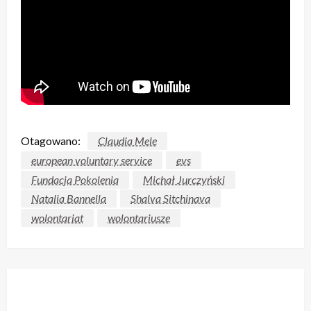
Otagowano:
Claudia Mele
european voluntary service
evs
Fundacja Pokolenia
Michał Jurczyński
Natalia Bannella
Shalva Sitchinava
wolontariat
wolontariusze