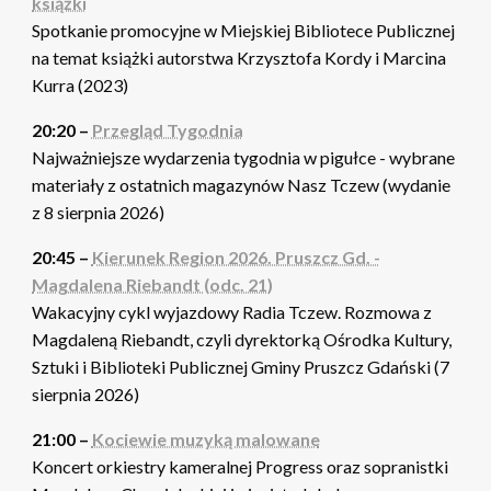
książki
Spotkanie promocyjne w Miejskiej Bibliotece Publicznej
na temat książki autorstwa Krzysztofa Kordy i Marcina
Kurra (2023)
20:20 –
Przegląd Tygodnia
Najważniejsze wydarzenia tygodnia w pigułce - wybrane
materiały z ostatnich magazynów Nasz Tczew (wydanie
z 8 sierpnia 2026)
20:45 –
Kierunek Region 2026. Pruszcz Gd. -
Magdalena Riebandt (odc. 21)
Wakacyjny cykl wyjazdowy Radia Tczew. Rozmowa z
Magdaleną Riebandt, czyli dyrektorką Ośrodka Kultury,
Sztuki i Biblioteki Publicznej Gminy Pruszcz Gdański (7
sierpnia 2026)
21:00 –
Kociewie muzyką malowane
Koncert orkiestry kameralnej Progress oraz sopranistki