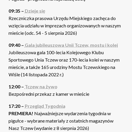
09:35 –
Dzieje się
Rzeczniczka prasowa Urzędu Miejskiego zachęca do
wzięcia udziału w imprezach organizowanych w naszym
mieście (odc. 54 - 5 sierpnia 2026)
09:40 –
Gala jubileuszowa Unii Tczew, mostu i kolei
Jubileuszowa gala 100-lecia Kolejowego Klubu
Sportowego Unia Tczew oraz 170-lecia kolei w naszym
mieście, a także 165 urodziny Mostu Tczewskiego na
Wiśle (14 listopada 2022 r.)
12:00 –
Tczew na żywo
Bezpośredni przekaz z kamer w mieście
17:20 –
Przegląd Tygodnia
PREMIERA!
Najważniejsze wydarzenia tygodnia w
pigułce - wybrane materiały z ostatnich magazynów
Nasz Tczew (wydanie z 8 sierpnia 2026)