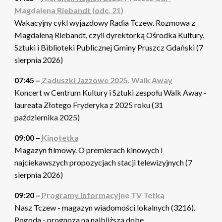
Magdalena Riebandt (odc. 21)
Wakacyjny cykl wyjazdowy Radia Tczew. Rozmowa z
Magdaleną Riebandt, czyli dyrektorką Ośrodka Kultury,
Sztuki i Biblioteki Publicznej Gminy Pruszcz Gdański (7
sierpnia 2026)
07:45 –
Zaduszki Jazzowe 2025. Walk Away
Koncert w Centrum Kultury i Sztuki zespołu Walk Away -
laureata Złotego Fryderyka z 2025 roku (31
października 2025)
09:00 –
Kinotetka
Magazyn filmowy. O premierach kinowych i
najciekawszych propozycjach stacji telewizyjnych (7
sierpnia 2026)
09:20 –
Programy informacyjne TV Tetka
Nasz Tczew - magazyn wiadomości lokalnych (3216).
Pogoda - prognoza na najbliższą dobę