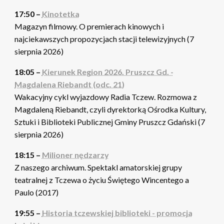
17:50 –
Kinotetka
Magazyn filmowy. O premierach kinowych i
najciekawszych propozycjach stacji telewizyjnych (7
sierpnia 2026)
18:05 –
Kierunek Region 2026. Pruszcz Gd. -
Magdalena Riebandt (odc. 21)
Wakacyjny cykl wyjazdowy Radia Tczew. Rozmowa z
Magdaleną Riebandt, czyli dyrektorką Ośrodka Kultury,
Sztuki i Biblioteki Publicznej Gminy Pruszcz Gdański (7
sierpnia 2026)
18:15 –
Milioner nędzarzy
Z naszego archiwum. Spektakl amatorskiej grupy
teatralnej z Tczewa o życiu Świętego Wincentego a
Paulo (2017)
19:55 –
Historia tczewskiej biblioteki - promocja