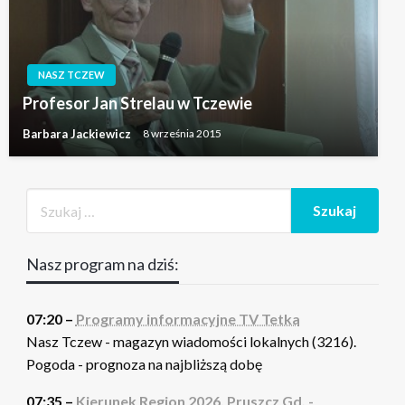
NASZ TCZEW
Profesor Jan Strelau w Tczewie
Barbara Jackiewicz
8 września 2015
Nasz program na dziś:
07:20 –
Programy informacyjne TV Tetka
Nasz Tczew - magazyn wiadomości lokalnych (3216).
Pogoda - prognoza na najbliższą dobę
07:35 –
Kierunek Region 2026. Pruszcz Gd. -