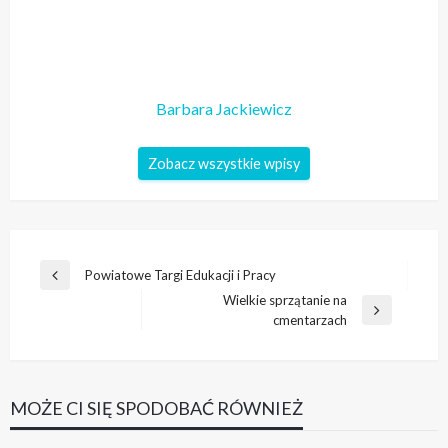
Barbara Jackiewicz
Zobacz wszystkie wpisy
Nawigacja
Powiatowe Targi Edukacji i Pracy
Poprzedni
wpisu
Wielkie sprzątanie na
wpis
Następny
cmentarzach
wpis
MOŻE CI SIĘ SPODOBAĆ RÓWNIEŻ