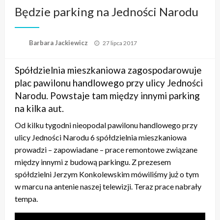
Będzie parking na Jedności Narodu
Opublikowane
Barbara Jackiewicz
27 lipca 2017
w
Spółdzielnia mieszkaniowa zagospodarowuje
plac pawilonu handlowego przy ulicy Jedności
Narodu. Powstaje tam między innymi parking
na kilka aut.
Od kilku tygodni nieopodal pawilonu handlowego przy
ulicy Jedności Narodu 6 spółdzielnia mieszkaniowa
prowadzi – zapowiadane – prace remontowe związane
między innymi z budową parkingu. Z prezesem
spółdzielni Jerzym Konkolewskim mówiliśmy już o tym
w marcu na antenie naszej telewizji. Teraz prace nabrały
tempa.