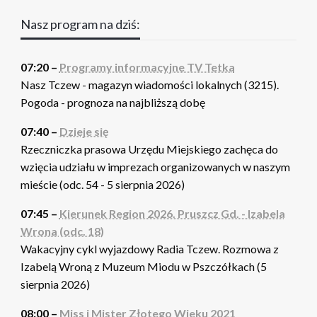
Nasz program na dziś:
07:20 –
Programy informacyjne TV Tetka
Nasz Tczew - magazyn wiadomości lokalnych (3215).
Pogoda - prognoza na najbliższą dobę
07:40 –
Dzieje się
Rzeczniczka prasowa Urzędu Miejskiego zachęca do
wzięcia udziału w imprezach organizowanych w naszym
mieście (odc. 54 - 5 sierpnia 2026)
07:45 –
Kierunek Region 2026. Pruszcz Gd. - Izabela
Wrona (odc. 18)
Wakacyjny cykl wyjazdowy Radia Tczew. Rozmowa z
Izabelą Wroną z Muzeum Miodu w Pszczółkach (5
sierpnia 2026)
08:00 –
Miss i Mister Złotego Wieku 2021