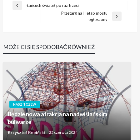
Nawigacja
Łańcuch świateł po raz trzeci
Poprzedni
wpisu
Przetarg na II etap mostu
wpis
Następny
ogłoszony
wpis
MOŻE CI SIĘ SPODOBAĆ RÓWNIEŻ
NASZ TCZEW
Będzie nowa atrakcja na nadwiślańskim
bulwarze
Krzysztof Repiński
25 czerwca 2024