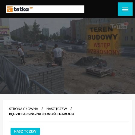
Przejdź
do
Tetka Tczew – Twoja lokalna telewizja!
Tv Tetka Tczew
treści
STRONA GŁÓWNA
NASZ TCZEW
BĘDZIE PARKING NA JEDNOŚCI NARODU
NASZ TCZEW