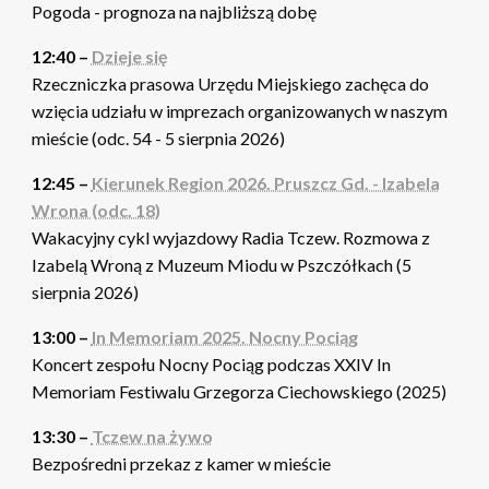
Pogoda - prognoza na najbliższą dobę
12:40 –
Dzieje się
Rzeczniczka prasowa Urzędu Miejskiego zachęca do
wzięcia udziału w imprezach organizowanych w naszym
mieście (odc. 54 - 5 sierpnia 2026)
12:45 –
Kierunek Region 2026. Pruszcz Gd. - Izabela
Wrona (odc. 18)
Wakacyjny cykl wyjazdowy Radia Tczew. Rozmowa z
Izabelą Wroną z Muzeum Miodu w Pszczółkach (5
sierpnia 2026)
13:00 –
In Memoriam 2025. Nocny Pociąg
Koncert zespołu Nocny Pociąg podczas XXIV In
Memoriam Festiwalu Grzegorza Ciechowskiego (2025)
13:30 –
Tczew na żywo
Bezpośredni przekaz z kamer w mieście