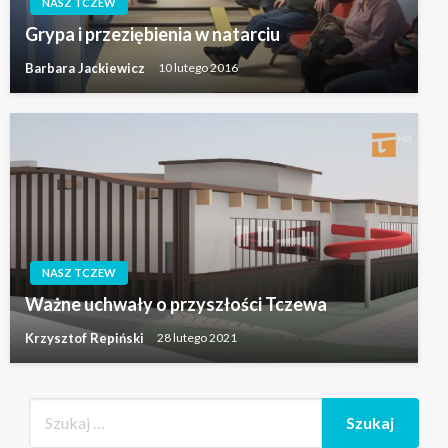
NASZ TCZEW
Grypa i przeziębienia w natarciu
Barbara Jackiewicz
10 lutego 2016
NASZ TCZEW
Ważne uchwały o przyszłości Tczewa
Krzysztof Repiński
28 lutego 2021