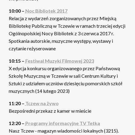
10:00 –
Noc Bibliotek 2017
Relacja z wydarzeń zorganizowanych przez Miejską
Bibliotekę Publiczną w Tczewie w ramach trzeciej edycji
Ogólnopolskiej Nocy Bibliotek z 3 czerwca 2017 r.
Spotkania autorskie, muzyczne występy, wystawy i
czytanie reżyserowane
10:15 –
Festiwal Muzyki Filmowej 2023
X edycja konkursu organizowanego przez Państwową
Szkołę Muzyczną w Tczewie w sali Centrum Kultury i
Sztuki z udziałem uczniów dziesięciu pomorskich szkół
muzycznych (14 lutego 2023)
11:20 –
Tczew na żywo
Bezpośredni przekaz z kamer w mieście
12:20 –
Programy informacyjne TV Tetka
Nasz Tczew - magazyn wiadomości lokalnych (3215).