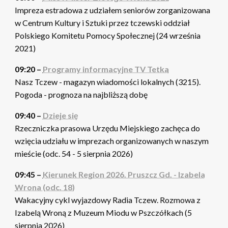
Impreza estradowa z udziałem seniorów zorganizowana
w Centrum Kultury i Sztuki przez tczewski oddział
Polskiego Komitetu Pomocy Społecznej (24 września
2021)
09:20 –
Programy informacyjne TV Tetka
Nasz Tczew - magazyn wiadomości lokalnych (3215).
Pogoda - prognoza na najbliższą dobę
09:40 –
Dzieje się
Rzeczniczka prasowa Urzędu Miejskiego zachęca do
wzięcia udziału w imprezach organizowanych w naszym
mieście (odc. 54 - 5 sierpnia 2026)
09:45 –
Kierunek Region 2026. Pruszcz Gd. - Izabela
Wrona (odc. 18)
Wakacyjny cykl wyjazdowy Radia Tczew. Rozmowa z
Izabelą Wroną z Muzeum Miodu w Pszczółkach (5
sierpnia 2026)