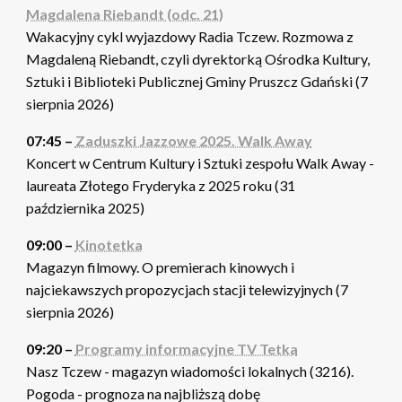
Magdalena Riebandt (odc. 21)
Wakacyjny cykl wyjazdowy Radia Tczew. Rozmowa z
Magdaleną Riebandt, czyli dyrektorką Ośrodka Kultury,
Sztuki i Biblioteki Publicznej Gminy Pruszcz Gdański (7
sierpnia 2026)
07:45 –
Zaduszki Jazzowe 2025. Walk Away
Koncert w Centrum Kultury i Sztuki zespołu Walk Away -
laureata Złotego Fryderyka z 2025 roku (31
października 2025)
09:00 –
Kinotetka
Magazyn filmowy. O premierach kinowych i
najciekawszych propozycjach stacji telewizyjnych (7
sierpnia 2026)
09:20 –
Programy informacyjne TV Tetka
Nasz Tczew - magazyn wiadomości lokalnych (3216).
Pogoda - prognoza na najbliższą dobę