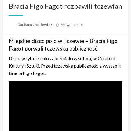
Bracia Figo Fagot rozbawili tczewian
Opublikowane
Barbara Jackiewicz
23 marca 2015
w
Miejskie disco polo w Tczewie – Bracia Figo
Fagot porwali tczewską publiczność.
Disco w rytmie polo zabrzmiało w sobotę w Centrum
Kultury i Sztuki. Przed tczewską publicznością wystąpili
Bracia Figo Fagot.