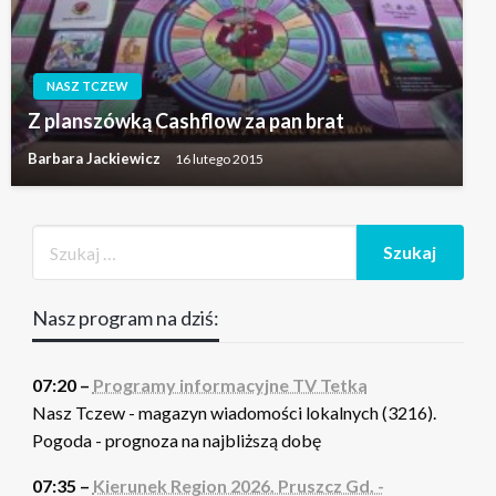
NASZ TCZEW
Z planszówką Cashflow za pan brat
Barbara Jackiewicz
16 lutego 2015
Nasz program na dziś:
07:20 –
Programy informacyjne TV Tetka
Nasz Tczew - magazyn wiadomości lokalnych (3216).
Pogoda - prognoza na najbliższą dobę
07:35 –
Kierunek Region 2026. Pruszcz Gd. -