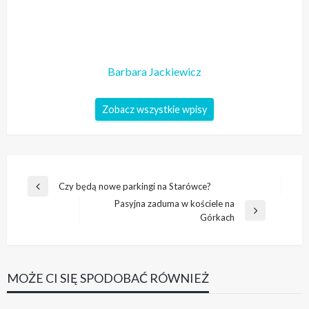
Barbara Jackiewicz
Zobacz wszystkie wpisy
Nawigacja
Czy będą nowe parkingi na Starówce?
Poprzedni
wpisu
Pasyjna zaduma w kościele na
wpis
Następny
Górkach
wpis
MOŻE CI SIĘ SPODOBAĆ RÓWNIEŻ