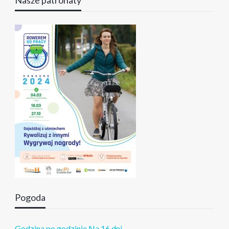
Nasze patronaty
Pogoda
Godzina po godzinie
Na 16 dni