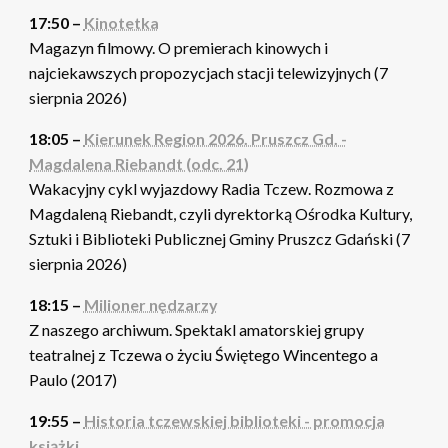
17:50 –
Kinotetka
Magazyn filmowy. O premierach kinowych i
najciekawszych propozycjach stacji telewizyjnych (7
sierpnia 2026)
18:05 –
Kierunek Region 2026. Pruszcz Gd. -
Magdalena Riebandt (odc. 21)
Wakacyjny cykl wyjazdowy Radia Tczew. Rozmowa z
Magdaleną Riebandt, czyli dyrektorką Ośrodka Kultury,
Sztuki i Biblioteki Publicznej Gminy Pruszcz Gdański (7
sierpnia 2026)
18:15 –
Milioner nędzarzy
Z naszego archiwum. Spektakl amatorskiej grupy
teatralnej z Tczewa o życiu Świętego Wincentego a
Paulo (2017)
19:55 –
Historia tczewskiej biblioteki - promocja
książki