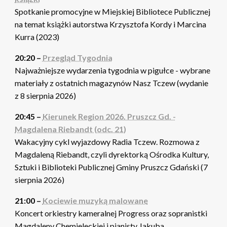
Spotkanie promocyjne w Miejskiej Bibliotece Publicznej
na temat książki autorstwa Krzysztofa Kordy i Marcina
Kurra (2023)
20:20 –
Przegląd Tygodnia
Najważniejsze wydarzenia tygodnia w pigułce - wybrane
materiały z ostatnich magazynów Nasz Tczew (wydanie
z 8 sierpnia 2026)
20:45 –
Kierunek Region 2026. Pruszcz Gd. -
Magdalena Riebandt (odc. 21)
Wakacyjny cykl wyjazdowy Radia Tczew. Rozmowa z
Magdaleną Riebandt, czyli dyrektorką Ośrodka Kultury,
Sztuki i Biblioteki Publicznej Gminy Pruszcz Gdański (7
sierpnia 2026)
21:00 –
Kociewie muzyką malowane
Koncert orkiestry kameralnej Progress oraz sopranistki
Magdaleny Chemieleckiej i pianisty Jakuba