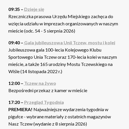
09:35 –
Dzieje się
Rzeczniczka prasowa Urzędu Miejskiego zachęca do
wzięcia udziału w imprezach organizowanych w naszym
mieście (odc. 54 - 5 sierpnia 2026)
09:40 –
Gala jubileuszowa Unii Tczew, mostu i kolei
Jubileuszowa gala 100-lecia Kolejowego Klubu
Sportowego Unia Tczew oraz 170-lecia kolei w naszym
mieście, a także 165 urodziny Mostu Tczewskiego na
Wiśle (14 listopada 2022 r.)
12:00 –
Tczew na żywo
Bezpośredni przekaz z kamer w mieście
17:20 –
Przegląd Tygodnia
PREMIERA!
Najważniejsze wydarzenia tygodnia w
pigułce - wybrane materiały z ostatnich magazynów
Nasz Tczew (wydanie z 8 sierpnia 2026)