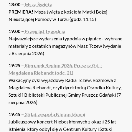
18:00 –
Msza Święta
PREMIERA!
Msza święta z kościoła Matki Bożej
Nieustającej Pomocy w Turzu (godz. 11.15)
19:00 –
Przegląd Tygodnia
Najważniejsze wydarzenia tygodnia w pigułce - wybrane
materiały z ostatnich magazynów Nasz Tczew (wydanie
z 8 sierpnia 2026)
19:25 –
Kierunek Region 2026. Pruszcz Gd. -
Magdalena Riebandt (odc. 21)
Wakacyjny cykl wyjazdowy Radia Tczew. Rozmowa z
Magdaleną Riebandt, czyli dyrektorką Ośrodka Kultury,
Sztuki i Biblioteki Publicznej Gminy Pruszcz Gdański (7
sierpnia 2026)
19:45 –
25 lat zespołu Nieboskłonni
Jubileuszowy koncert Nieboskłonnych z okazji 25 lat
istnienia, który odbył się w Centrum Kultury i Sztuki