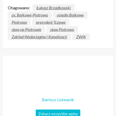
Otagowano:
Łukasz Brządkowski
os. Bajkowe-Piotrowo
osiedle Bajkowe
Piotrowo
prezydent Tczewa
staw na Piotrowie
staw Piotrowo
Zakład Wodociągów i Kanalizacji
ZWiK
Bartosz Listewnik
Zobacz wszystkie wpisy