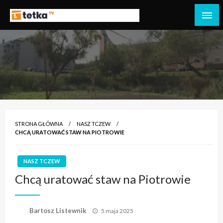
Przejdź
do
Tetka Tczew – Twoja lokalna telewizja!
Tv Tetka Tczew
treści
STRONA GŁÓWNA
NASZ TCZEW
CHCĄ URATOWAĆ STAW NA PIOTROWIE
NASZ TCZEW
Chcą uratować staw na Piotrowie
Opublikowane
Bartosz Listewnik
5 maja 2025
w