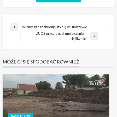
Nawigacja
Wiemy, kto rozbuduje szkołę w Lubiszewie
Poprzedni
wpisu
ZUOS pracuje nad zmniejszeniem
wpis
Następny
uciążliwości
wpis
MOŻE CI SIĘ SPODOBAĆ RÓWNIEŻ
NASZ TCZEW