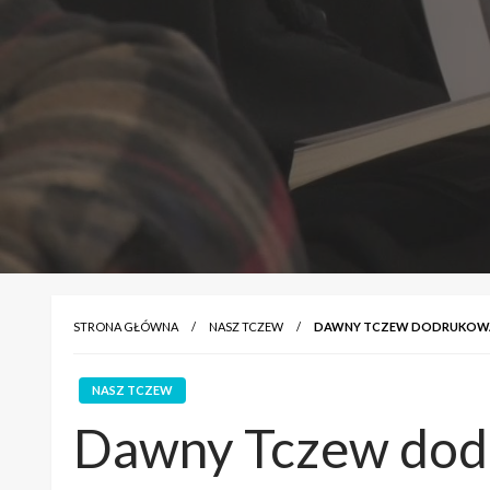
STRONA GŁÓWNA
NASZ TCZEW
DAWNY TCZEW DODRUKOW
NASZ TCZEW
Dawny Tczew do