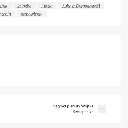
ztuk
książka
ludzie
Łukasz Brządkowski
rzenia
wznowienie
Instynkt pianisty Wojtka
Następny
Szczepanika
wpis