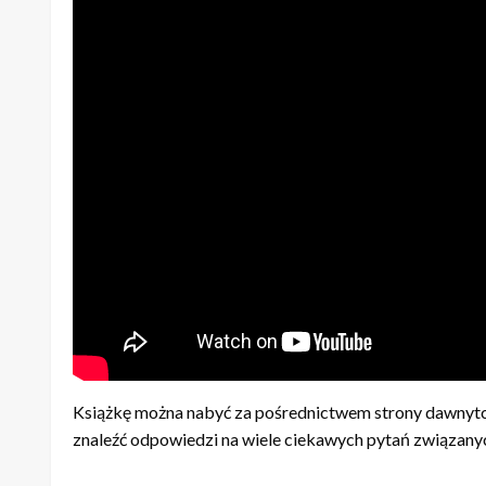
Książkę można nabyć za pośrednictwem strony dawnytc
znaleźć odpowiedzi na wiele ciekawych pytań związanyc