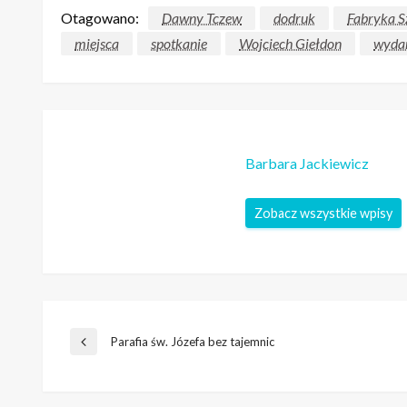
Otagowano:
Dawny Tczew
dodruk
Fabryka S
miejsca
spotkanie
Wojciech Giełdon
wyda
Barbara Jackiewicz
Zobacz wszystkie wpisy
Nawigacja
Parafia św. Józefa bez tajemnic
Poprzedni
wpis
wpisu