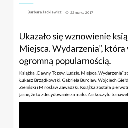
Opublikowane
Barbara Jackiewicz
22 marca 2017
w
Ukazało się wznowienie ksią
Miejsca. Wydarzenia”, która 
ogromną popularnością.
Książka „Dawny Tczew. Ludzie. Miejsca. Wydarzenia” zo
Łukasz Brządkowski, Gabriela Burclaw, Wojciech Gieł
Zieliński i Mirosław Zawadzki. Książka została pierwotn
jasne, że to zdecydowanie za mało. Zaskoczyło to nawe