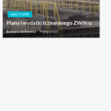
NASZ TCZEW
Plany i wydatki tczewskiego ZWiK-u
Barbara Jackiewicz
9 lutego 2015