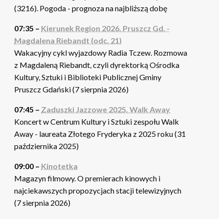
(3216). Pogoda - prognoza na najbliższą dobę
07:35 –
Kierunek Region 2026. Pruszcz Gd. -
Magdalena Riebandt (odc. 21)
Wakacyjny cykl wyjazdowy Radia Tczew. Rozmowa
z Magdaleną Riebandt, czyli dyrektorką Ośrodka
Kultury, Sztuki i Biblioteki Publicznej Gminy
Pruszcz Gdański (7 sierpnia 2026)
07:45 –
Zaduszki Jazzowe 2025. Walk Away
Koncert w Centrum Kultury i Sztuki zespołu Walk
Away - laureata Złotego Fryderyka z 2025 roku (31
października 2025)
09:00 –
Kinotetka
Magazyn filmowy. O premierach kinowych i
najciekawszych propozycjach stacji telewizyjnych
(7 sierpnia 2026)