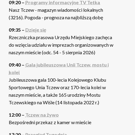
09:20 –
Programy informacyjne TV Tetka
Nasz Tczew - magazyn wiadomości lokalnych
(3216). Pogoda - prognoza na najbliższą dobę
09:35 –
Dzieje się
Rzeczniczka prasowa Urzędu Miejskiego zachęca
do wzięcia udziału w imprezach organizowanych w
naszym mieście (odc. 54 - 5 sierpnia 2026)
09:40 –
Gala jubileuszowa Unii Tczew, mostu i
kolei
Jubileuszowa gala 100-lecia Kolejowego Klubu
Sportowego Unia Tczew oraz 170-lecia kolei w
naszym mieście, a także 165 urodziny Mostu
Tczewskiego na Wiśle (14 listopada 2022 r.)
12:00 –
Tczew na żywo
Bezpośredni przekaz z kamer w mieście
17:20 –
Przegląd Tygodnia