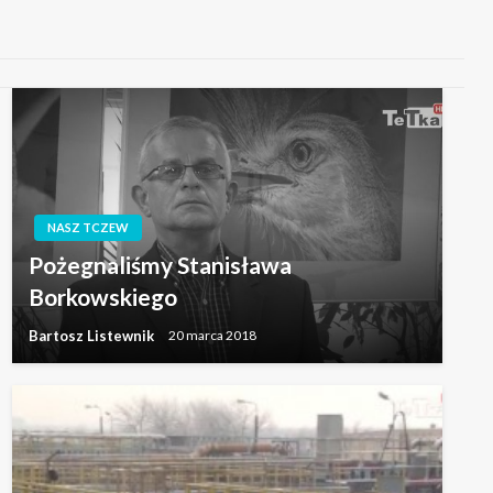
NASZ TCZEW
Pożegnaliśmy Stanisława
Borkowskiego
Bartosz Listewnik
20 marca 2018