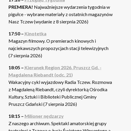
PREMIERA!
Najważniejsze wydarzenia tygodnia w
pigułce - wybrane materiały z ostatnich magazynów
Nasz Tczew (wydanie z 8 sierpnia 2026)
17:50 –
Kinotetka
Magazyn filmowy. O premierach kinowych i
najciekawszych propozycjach stacji telewizyjnych
(7 sierpnia 2026)
18:05 –
Kierunek Region 2026. Pruszcz Gd. -
Magdalena Riebandt (odc. 21)
Wakacyjny cykl wyjazdowy Radia Tczew. Rozmowa
z Magdaleną Riebandt, czyli dyrektorką Ośrodka
Kultury, Sztuki i Biblioteki Publicznej Gminy
Pruszcz Gdański (7 sierpnia 2026)
18:15 –
Milioner nędzarzy
Z naszego archiwum. Spektakl amatorskiej grupy
teatralnej z Tczewa o życiu Świętego Wincentego a