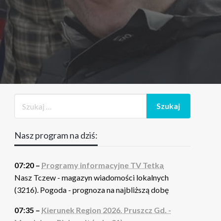
Nasz program na dziś:
07:20 –
Programy informacyjne TV Tetka
Nasz Tczew - magazyn wiadomości lokalnych
(3216). Pogoda - prognoza na najbliższą dobę
07:35 –
Kierunek Region 2026. Pruszcz Gd. -