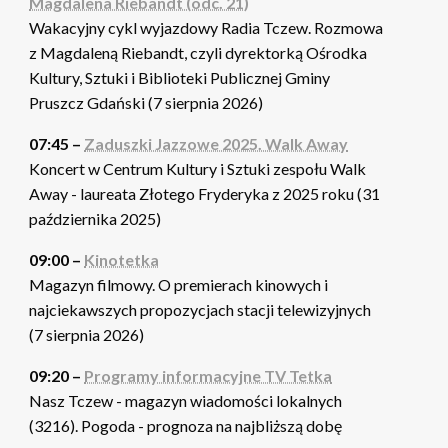
Magdalena Riebandt (odc. 21)
Wakacyjny cykl wyjazdowy Radia Tczew. Rozmowa
z Magdaleną Riebandt, czyli dyrektorką Ośrodka
Kultury, Sztuki i Biblioteki Publicznej Gminy
Pruszcz Gdański (7 sierpnia 2026)
07:45 –
Zaduszki Jazzowe 2025. Walk Away
Koncert w Centrum Kultury i Sztuki zespołu Walk
Away - laureata Złotego Fryderyka z 2025 roku (31
października 2025)
09:00 –
Kinotetka
Magazyn filmowy. O premierach kinowych i
najciekawszych propozycjach stacji telewizyjnych
(7 sierpnia 2026)
09:20 –
Programy informacyjne TV Tetka
Nasz Tczew - magazyn wiadomości lokalnych
(3216). Pogoda - prognoza na najbliższą dobę