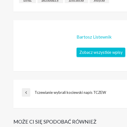
Bartosz Listewnik
Zobacz wszystkie wpisy
Nawigacja
Tczewianie wybrali kociewski napis TCZEW
Poprzedni
wpis
wpisu
MOŻE CI SIĘ SPODOBAĆ RÓWNIEŻ