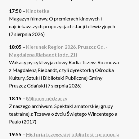
17:50 –
Kinotetka
Magazyn filmowy. O premierach kinowych i
najciekawszych propozycjach stacji telewizyjnych
(7 sierpnia 2026)
18:05 –
Kierunek Region 2026. Pruszcz Gd. -
Magdalena Riebandt (odc. 21)
Wakacyjny cykl wyjazdowy Radia Tczew. Rozmowa
z Magdaleną Riebandt, czyli dyrektorką Ośrodka
Kultury, Sztuki i Biblioteki Publicznej Gminy
Pruszcz Gdański (7 sierpnia 2026)
18:15 –
Milioner nędzarzy
Z naszego archiwum. Spektakl amatorskiej grupy
teatralnej z Tczewa o życiu Świętego Wincentego a
Paulo (2017)
19:55 –
Historia tczewskiej biblioteki - promocja