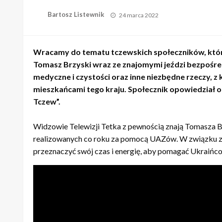
Opublikowane
Bartosz Listewnik
24 marca 2022
w
Wracamy do tematu tczewskich społeczników, któr
Tomasz Brzyski wraz ze znajomymi jeździ bezpośred
medyczne i czystości oraz inne niezbędne rzeczy, z
mieszkańcami tego kraju. Społecznik opowiedział o 
Tczew”.
Widzowie Telewizji Tetka z pewnością znają Tomasza Br
realizowanych co roku za pomocą UAZów. W związku z 
przeznaczyć swój czas i energię, aby pomagać Ukraińc