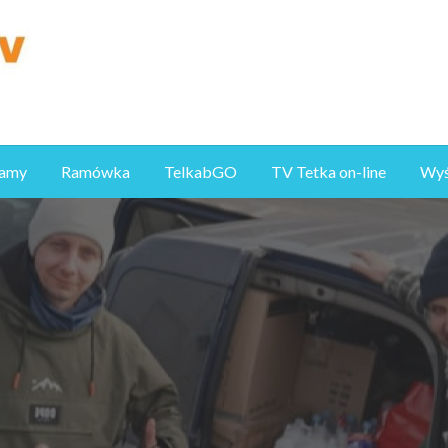
ramy
Ramówka
TelkabGO
TV Tetka on-line
Wyśl