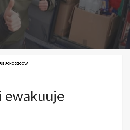
KUUJE UCHODŹCÓW
 i ewakuuje