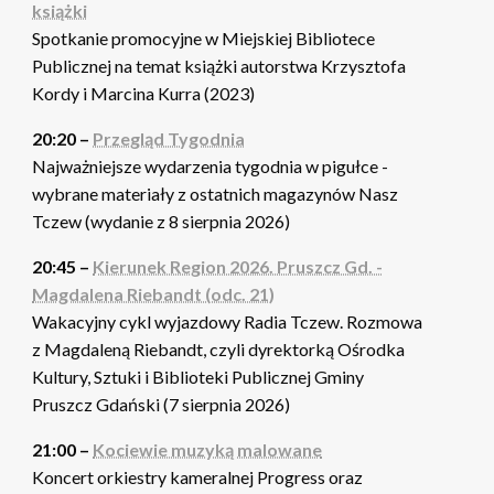
książki
Spotkanie promocyjne w Miejskiej Bibliotece
Publicznej na temat książki autorstwa Krzysztofa
Kordy i Marcina Kurra (2023)
20:20 –
Przegląd Tygodnia
Najważniejsze wydarzenia tygodnia w pigułce -
wybrane materiały z ostatnich magazynów Nasz
Tczew (wydanie z 8 sierpnia 2026)
20:45 –
Kierunek Region 2026. Pruszcz Gd. -
Magdalena Riebandt (odc. 21)
Wakacyjny cykl wyjazdowy Radia Tczew. Rozmowa
z Magdaleną Riebandt, czyli dyrektorką Ośrodka
Kultury, Sztuki i Biblioteki Publicznej Gminy
Pruszcz Gdański (7 sierpnia 2026)
21:00 –
Kociewie muzyką malowane
Koncert orkiestry kameralnej Progress oraz