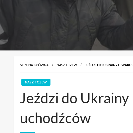
STRONA GŁÓWNA
NASZ TCZEW
JEŹDZI DO UKRAINY I EWA
NASZ TCZEW
Jeździ do Ukrainy
uchodźców