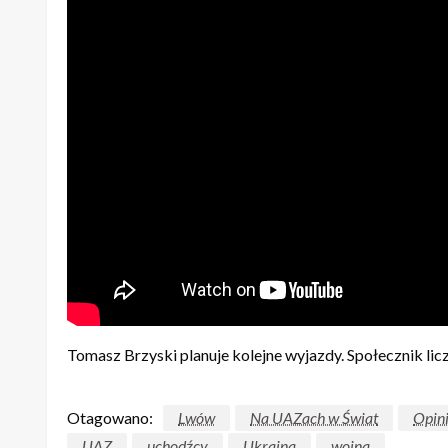
Tomasz Brzyski planuje kolejne wyjazdy. Społecznik l
Otagowano:
Lwów
Na UAZach w Świat
Opini
UAZ
uchodźcy
Ukraina
wojna