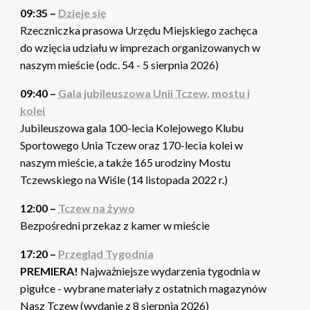
09:35 –
Dzieje się
Rzeczniczka prasowa Urzędu Miejskiego zachęca
do wzięcia udziału w imprezach organizowanych w
naszym mieście (odc. 54 - 5 sierpnia 2026)
09:40 –
Gala jubileuszowa Unii Tczew, mostu i
kolei
Jubileuszowa gala 100-lecia Kolejowego Klubu
Sportowego Unia Tczew oraz 170-lecia kolei w
naszym mieście, a także 165 urodziny Mostu
Tczewskiego na Wiśle (14 listopada 2022 r.)
12:00 –
Tczew na żywo
Bezpośredni przekaz z kamer w mieście
17:20 –
Przegląd Tygodnia
PREMIERA!
Najważniejsze wydarzenia tygodnia w
pigułce - wybrane materiały z ostatnich magazynów
Nasz Tczew (wydanie z 8 sierpnia 2026)