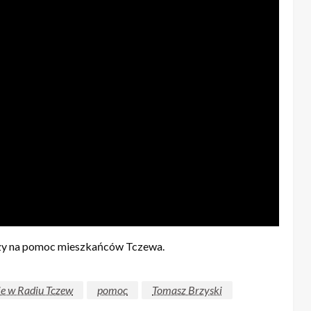
iczy na pomoc mieszkańców Tczewa.
e w Radiu Tczew
pomoc
Tomasz Brzyski