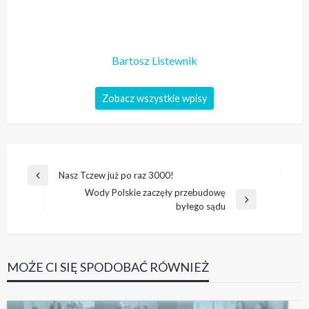
Bartosz Listewnik
Zobacz wszystkie wpisy
Nawigacja
Nasz Tczew już po raz 3000!
Poprzedni
wpisu
Wody Polskie zaczęły przebudowę
wpis
Następny
byłego sądu
wpis
MOŻE CI SIĘ SPODOBAĆ RÓWNIEŻ