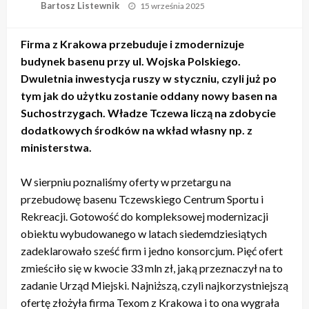
Opublikowane
Bartosz Listewnik
15 września 2025
w
Firma z Krakowa przebuduje i zmodernizuje
budynek basenu przy ul. Wojska Polskiego.
Dwuletnia inwestycja ruszy w styczniu, czyli już po
tym jak do użytku zostanie oddany nowy basen na
Suchostrzygach. Władze Tczewa liczą na zdobycie
dodatkowych środków na wkład własny np. z
ministerstwa.
W sierpniu poznaliśmy oferty w przetargu na
przebudowę basenu Tczewskiego Centrum Sportu i
Rekreacji. Gotowość do kompleksowej modernizacji
obiektu wybudowanego w latach siedemdziesiątych
zadeklarowało sześć firm i jedno konsorcjum. Pięć ofert
zmieściło się w kwocie 33 mln zł, jaką przeznaczył na to
zadanie Urząd Miejski. Najniższą, czyli najkorzystniejszą
ofertę złożyła firma Texom z Krakowa i to ona wygrała