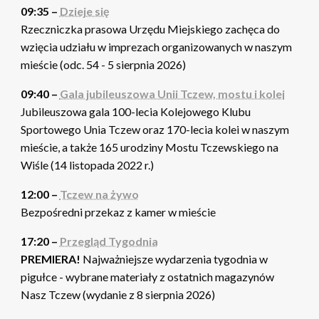
09:35 –
Dzieje się
Rzeczniczka prasowa Urzędu Miejskiego zachęca do
wzięcia udziału w imprezach organizowanych w naszym
mieście (odc. 54 - 5 sierpnia 2026)
09:40 –
Gala jubileuszowa Unii Tczew, mostu i kolei
Jubileuszowa gala 100-lecia Kolejowego Klubu
Sportowego Unia Tczew oraz 170-lecia kolei w naszym
mieście, a także 165 urodziny Mostu Tczewskiego na
Wiśle (14 listopada 2022 r.)
12:00 –
Tczew na żywo
Bezpośredni przekaz z kamer w mieście
17:20 –
Przegląd Tygodnia
PREMIERA!
Najważniejsze wydarzenia tygodnia w
pigułce - wybrane materiały z ostatnich magazynów
Nasz Tczew (wydanie z 8 sierpnia 2026)