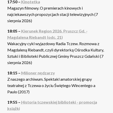
17:50 –
Kinotetka
Magazyn filmowy. O premierach kinowych i
najciekawszych propozycjach stacji telewizyjnych (7
sierpnia 2026)
18:05 –
Kierunek Region 2026. Pruszcz Gd. -
Magdalena Riebandt (odc. 21)
Wakacyjny cykl wyjazdowy Radia Tczew. Rozmowa z
Magdaleną Riebandt, czyli dyrektorką Ośrodka Kultury,
Sztuki i Biblioteki Publicznej Gminy Pruszcz Gdański (7
sierpnia 2026)
18:15 –
Milioner nędzarzy
Z naszego archiwum. Spektakl amatorskiej grupy
teatralnej z Tczewa o życiu Świętego Wincentego a
Paulo (2017)
19:55 –
Historia tczewskiej biblioteki - promocja
książki