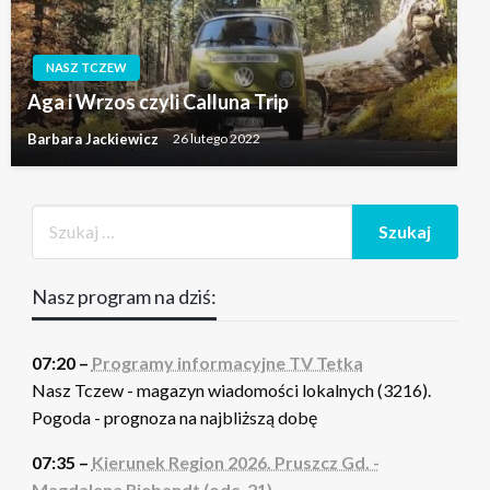
NASZ TCZEW
Aga i Wrzos czyli Calluna Trip
Barbara Jackiewicz
26 lutego 2022
Nasz program na dziś:
07:20 –
Programy informacyjne TV Tetka
Nasz Tczew - magazyn wiadomości lokalnych (3216).
Pogoda - prognoza na najbliższą dobę
07:35 –
Kierunek Region 2026. Pruszcz Gd. -
Magdalena Riebandt (odc. 21)