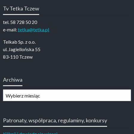
Tv Tetka Tczew
tel. 58 728 50 20
e-mail:
tetka@tetka.pl
Telkab Sp. z o.o.
ul. Jagiellońska 55
83-110 Tczew
Archiwa
Archiwa
Patronaty, współpraca, regulaminy, konkursy
Kliknij i dowiedz się więcej