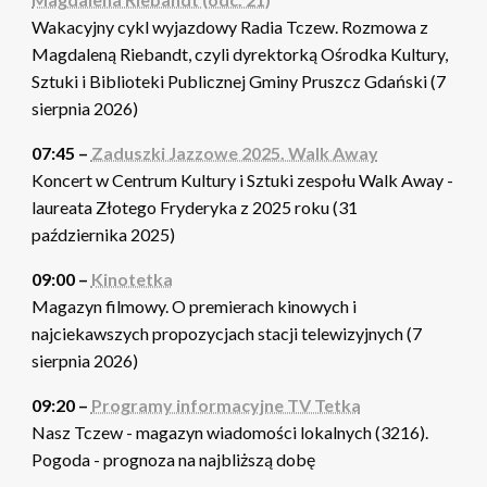
Wakacyjny cykl wyjazdowy Radia Tczew. Rozmowa z
Magdaleną Riebandt, czyli dyrektorką Ośrodka Kultury,
Sztuki i Biblioteki Publicznej Gminy Pruszcz Gdański (7
sierpnia 2026)
07:45 –
Zaduszki Jazzowe 2025. Walk Away
Koncert w Centrum Kultury i Sztuki zespołu Walk Away -
laureata Złotego Fryderyka z 2025 roku (31
października 2025)
09:00 –
Kinotetka
Magazyn filmowy. O premierach kinowych i
najciekawszych propozycjach stacji telewizyjnych (7
sierpnia 2026)
09:20 –
Programy informacyjne TV Tetka
Nasz Tczew - magazyn wiadomości lokalnych (3216).
Pogoda - prognoza na najbliższą dobę