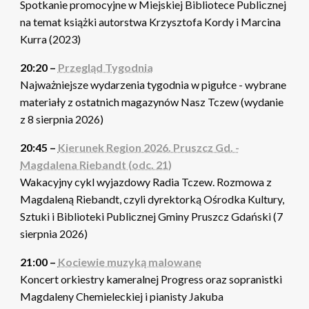
Spotkanie promocyjne w Miejskiej Bibliotece Publicznej
na temat książki autorstwa Krzysztofa Kordy i Marcina
Kurra (2023)
20:20 –
Przegląd Tygodnia
Najważniejsze wydarzenia tygodnia w pigułce - wybrane
materiały z ostatnich magazynów Nasz Tczew (wydanie
z 8 sierpnia 2026)
20:45 –
Kierunek Region 2026. Pruszcz Gd. -
Magdalena Riebandt (odc. 21)
Wakacyjny cykl wyjazdowy Radia Tczew. Rozmowa z
Magdaleną Riebandt, czyli dyrektorką Ośrodka Kultury,
Sztuki i Biblioteki Publicznej Gminy Pruszcz Gdański (7
sierpnia 2026)
21:00 –
Kociewie muzyką malowane
Koncert orkiestry kameralnej Progress oraz sopranistki
Magdaleny Chemieleckiej i pianisty Jakuba