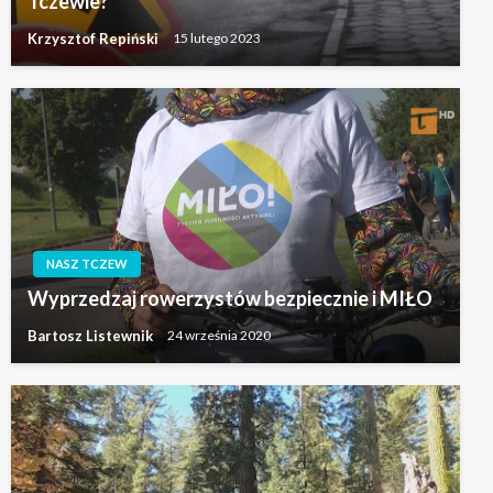
Tczewie?
Krzysztof Repiński
15 lutego 2023
NASZ TCZEW
Wyprzedzaj rowerzystów bezpiecznie i MIŁO
Bartosz Listewnik
24 września 2020