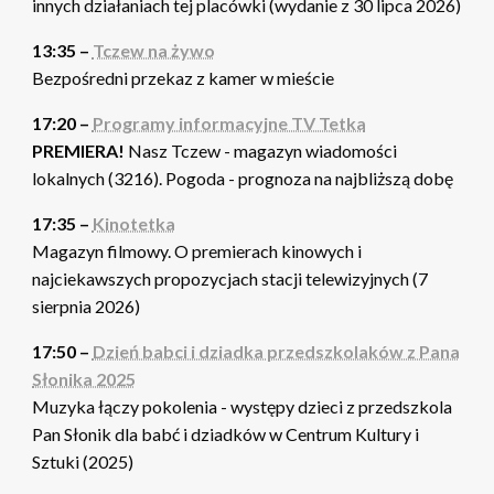
innych działaniach tej placówki (wydanie z 30 lipca 2026)
13:35 –
Tczew na żywo
Bezpośredni przekaz z kamer w mieście
17:20 –
Programy informacyjne TV Tetka
PREMIERA!
Nasz Tczew - magazyn wiadomości
lokalnych (3216). Pogoda - prognoza na najbliższą dobę
17:35 –
Kinotetka
Magazyn filmowy. O premierach kinowych i
najciekawszych propozycjach stacji telewizyjnych (7
sierpnia 2026)
17:50 –
Dzień babci i dziadka przedszkolaków z Pana
Słonika 2025
Muzyka łączy pokolenia - występy dzieci z przedszkola
Pan Słonik dla babć i dziadków w Centrum Kultury i
Sztuki (2025)