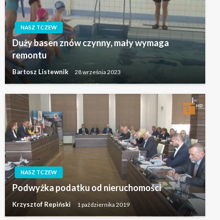
NASZ TCZEW
Duży basen znów czynny, mały wymaga
remontu
Bartosz Listewnik
28 września 2023
NASZ TCZEW
Podwyżka podatku od nieruchomości
Krzysztof Repiński
1 października 2019