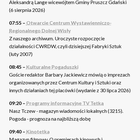
Aleksandrą Lange wicewójtem Gminy Pruszcz Gdański
(6 sierpnia 2026)
07:55 –
Otwarcie Centrum Wystawienniczo-
Regionalnego Dolnej Wisły
Z naszego archiwum. Uroczyste rozpoczęcie
działalności CWRDW, czyli dzisiejszej Fabryki Sztuk
(luty 2007)
08:45 –
Kulturalne Pogaduszki
Goście redaktor Barbary Jackiewicz mówią o imprezach
organizowanych przez Centrum Kultury i Sztuki oraz
innych działaniach tej placówki (wydanie z 30 lipca 2026)
09:20 –
Programy informacyjne TV Tetka
Nasz Tczew - magazyn wiadomości lokalnych (3215).
Pogoda - prognoza na najbliższą dobę
09:40 –
Kinotetka
Magazyn filmowy. O premierach kinowych i