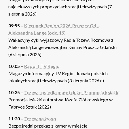
najciekawszych propozycjach stacji telewizyjnych (7
sierpnia 2026)
09:55 –
Kierunek Region 2026. Pruszcz Gd. -
Aleksandra Lange (odc. 19)
Wakacyjny cykl wyjazdowy Radia Tczew. Rozmowa z
Aleksandrą Lange wicewójtem Gminy Pruszcz Gdański
(6 sierpnia 2026)
10:05 –
Raport TV Regio
Magazyn informacyjny TV Regio - kanału polskich
lokalnych stacji telewizyjnych (3 sierpnia 2026 r.)
10:35 –
Tczew - osiedla małe i duże. Promocja książki
Promocja książki autorstwa Józefa Ziółkowskiego w
Fabryce Sztuk (2022)
11:20 –
Tczew na żywo
Bezpośredni przekaz z kamer w mieście