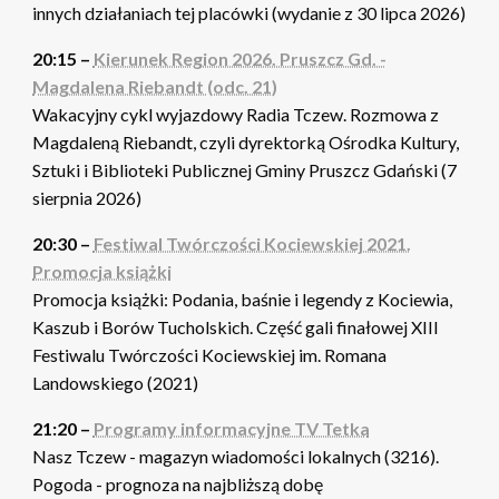
innych działaniach tej placówki (wydanie z 30 lipca 2026)
20:15 –
Kierunek Region 2026. Pruszcz Gd. -
Magdalena Riebandt (odc. 21)
Wakacyjny cykl wyjazdowy Radia Tczew. Rozmowa z
Magdaleną Riebandt, czyli dyrektorką Ośrodka Kultury,
Sztuki i Biblioteki Publicznej Gminy Pruszcz Gdański (7
sierpnia 2026)
20:30 –
Festiwal Twórczości Kociewskiej 2021.
Promocja książki
Promocja książki: Podania, baśnie i legendy z Kociewia,
Kaszub i Borów Tucholskich. Część gali finałowej XIII
Festiwalu Twórczości Kociewskiej im. Romana
Landowskiego (2021)
21:20 –
Programy informacyjne TV Tetka
Nasz Tczew - magazyn wiadomości lokalnych (3216).
Pogoda - prognoza na najbliższą dobę