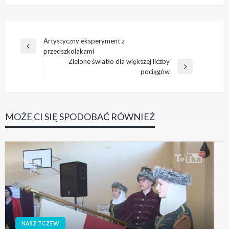
Nawigacja
Artystyczny eksperyment z
Poprzedni
przedszkolakami
wpisu
wpis
Zielone światło dla większej liczby
Następny
pociągów
wpis
MOŻE CI SIĘ SPODOBAĆ RÓWNIEŻ
NASZ TCZEW