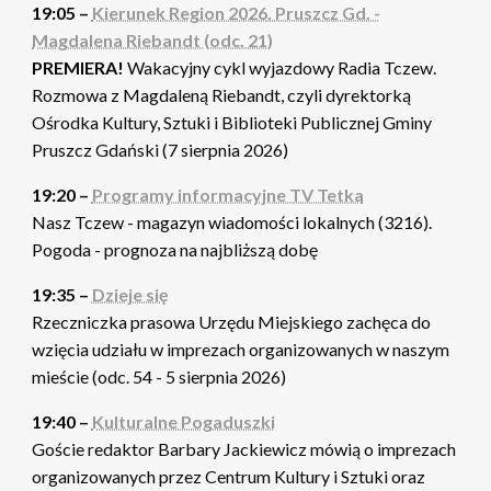
19:05 –
Kierunek Region 2026. Pruszcz Gd. -
Magdalena Riebandt (odc. 21)
PREMIERA!
Wakacyjny cykl wyjazdowy Radia Tczew.
Rozmowa z Magdaleną Riebandt, czyli dyrektorką
Ośrodka Kultury, Sztuki i Biblioteki Publicznej Gminy
Pruszcz Gdański (7 sierpnia 2026)
19:20 –
Programy informacyjne TV Tetka
Nasz Tczew - magazyn wiadomości lokalnych (3216).
Pogoda - prognoza na najbliższą dobę
19:35 –
Dzieje się
Rzeczniczka prasowa Urzędu Miejskiego zachęca do
wzięcia udziału w imprezach organizowanych w naszym
mieście (odc. 54 - 5 sierpnia 2026)
19:40 –
Kulturalne Pogaduszki
Goście redaktor Barbary Jackiewicz mówią o imprezach
organizowanych przez Centrum Kultury i Sztuki oraz