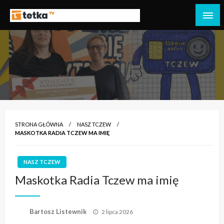
Przejdź
do
Tetka Tczew – Twoja lokalna telewizja!
Tv Tetka Tczew
treści
STRONA GŁÓWNA
NASZ TCZEW
MASKOTKA RADIA TCZEW MA IMIĘ
NASZ TCZEW
Maskotka Radia Tczew ma imię
Opublikowane
Bartosz Listewnik
2 lipca 2026
w