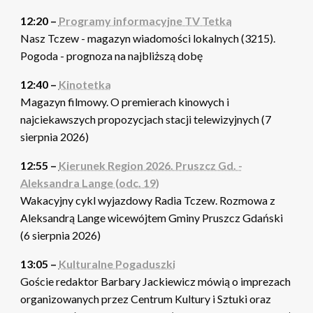
12:20 –
Programy informacyjne TV Tetka
Nasz Tczew - magazyn wiadomości lokalnych (3215).
Pogoda - prognoza na najbliższą dobę
12:40 –
Kinotetka
Magazyn filmowy. O premierach kinowych i
najciekawszych propozycjach stacji telewizyjnych (7
sierpnia 2026)
12:55 –
Kierunek Region 2026. Pruszcz Gd. -
Aleksandra Lange (odc. 19)
Wakacyjny cykl wyjazdowy Radia Tczew. Rozmowa z
Aleksandrą Lange wicewójtem Gminy Pruszcz Gdański
(6 sierpnia 2026)
13:05 –
Kulturalne Pogaduszki
Goście redaktor Barbary Jackiewicz mówią o imprezach
organizowanych przez Centrum Kultury i Sztuki oraz