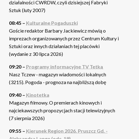
działalności CWRDW, czyli dzisiejszej Fabryki
Sztuk (luty 2007)
08:45 –
Kulturalne Pogaduszki
Goście redaktor Barbary Jackiewicz mówią o
imprezach organizowanych przez Centrum Kultury i
Sztuki oraz innych działaniach tej placówki
(wydanie z 30 lipca 2026)
09:20 –
Programy informacyjne TV Tetka
Nasz Tczew - magazyn wiadomości lokalnych
(3215). Pogoda - prognoza na najbliższą dobę
09:40 –
Kinotetka
Magazyn filmowy. O premierach kinowych i
najciekawszych propozycjach stacji telewizyjnych
(7 sierpnia 2026)
09:55 –
Kierunek Region 2026. Pruszcz Gd. -
Aleksandra Lange (odc. 19)