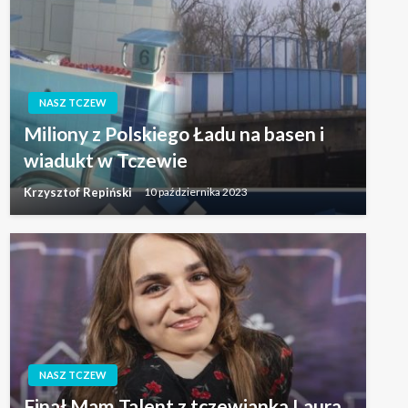
NASZ TCZEW
Miliony z Polskiego Ładu na basen i
wiadukt w Tczewie
Krzysztof Repiński
10 października 2023
NASZ TCZEW
Finał Mam Talent z tczewianką Laurą