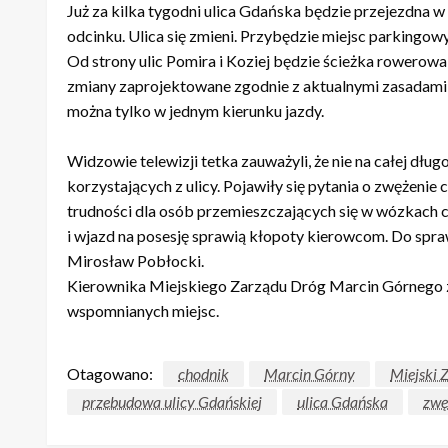
Już za kilka tygodni ulica Gdańska będzie przejezdna
odcinku. Ulica się zmieni. Przybędzie miejsc parkingowy
Od strony ulic Pomira i Koziej będzie ścieżka rowerowa
zmiany zaprojektowane zgodnie z aktualnymi zasadami i
można tylko w jednym kierunku jazdy.
Widzowie telewizji tetka zauważyli, że nie na całej dług
korzystających z ulicy. Pojawiły się pytania o zwężenie 
trudności dla osób przemieszczających się w wózkach cz
i wjazd na posesję sprawią kłopoty kierowcom. Do spra
Mirosław Pobłocki.
Kierownika Miejskiego Zarządu Dróg Marcin Górnego z
wspomnianych miejsc.
Otagowano:
chodnik
Marcin Górny
Miejski 
przebudowa ulicy Gdańskiej
ulica Gdańska
zwę