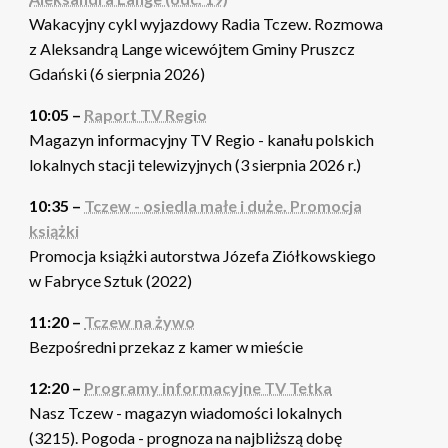
Wakacyjny cykl wyjazdowy Radia Tczew. Rozmowa
z Aleksandrą Lange wicewójtem Gminy Pruszcz
Gdański (6 sierpnia 2026)
10:05 –
Raport TV Regio
Magazyn informacyjny TV Regio - kanału polskich
lokalnych stacji telewizyjnych (3 sierpnia 2026 r.)
10:35 –
Tczew - osiedla małe i duże. Promocja
książki
Promocja książki autorstwa Józefa Ziółkowskiego
w Fabryce Sztuk (2022)
11:20 –
Tczew na żywo
Bezpośredni przekaz z kamer w mieście
12:20 –
Programy informacyjne TV Tetka
Nasz Tczew - magazyn wiadomości lokalnych
(3215). Pogoda - prognoza na najbliższą dobę