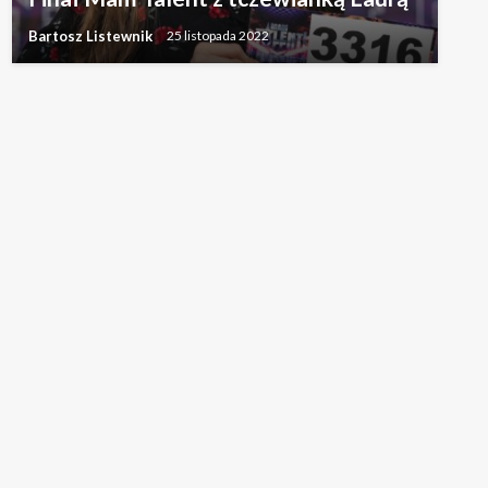
Bartosz Listewnik
25 listopada 2022