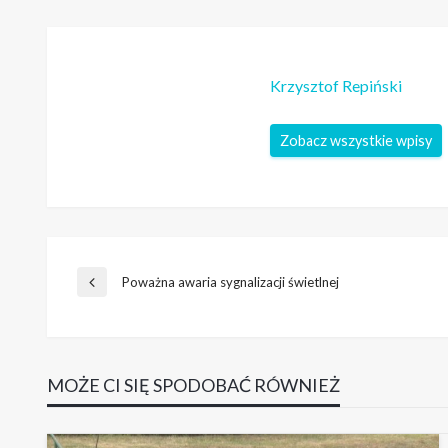
Krzysztof Repiński
Zobacz wszystkie wpisy
Nawigacja
Poważna awaria sygnalizacji świetlnej
Poprzedni
wpis
wpisu
MOŻE CI SIĘ SPODOBAĆ RÓWNIEŻ