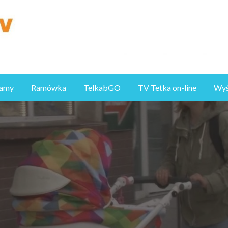
ramy
Ramówka
TelkabGO
TV Tetka on-line
Wyśl