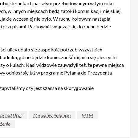
 w obu kierunkach na całym przebudowanym w tym roku
ch, w innych miejscach będą zatoki komunikacji miejskiej.
, jakie wcześniej nie było. W ruchu kołowym nastąpią
 przepisami. Parkować i włączać się do ruchu będzie
ości ulicy udało się zaspokoić potrzeb wszystkich
chodnika, gdzie będzie konieczność mijania się pieszych i
y o kulach. Nasi widzowie zauważyli też, że pewne miejsca
wy odniósł się już w programie Pytania do Prezydenta
apytaliśmy czy jest szansa na skorygowanie
Zarząd Dróg
Mirosław Pobłocki
MTM
żenie