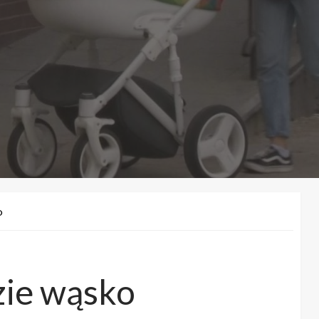
O
zie wąsko