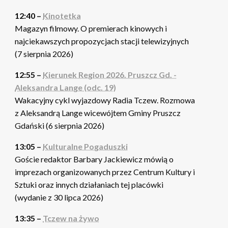
12:40 –
Kinotetka
Magazyn filmowy. O premierach kinowych i
najciekawszych propozycjach stacji telewizyjnych
(7 sierpnia 2026)
12:55 –
Kierunek Region 2026. Pruszcz Gd. -
Aleksandra Lange (odc. 19)
Wakacyjny cykl wyjazdowy Radia Tczew. Rozmowa
z Aleksandrą Lange wicewójtem Gminy Pruszcz
Gdański (6 sierpnia 2026)
13:05 –
Kulturalne Pogaduszki
Goście redaktor Barbary Jackiewicz mówią o
imprezach organizowanych przez Centrum Kultury i
Sztuki oraz innych działaniach tej placówki
(wydanie z 30 lipca 2026)
13:35 –
Tczew na żywo