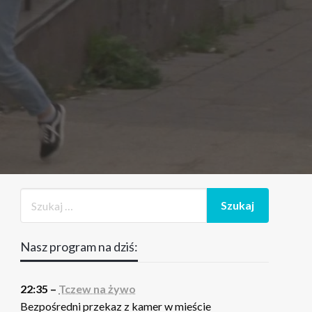
Nasz program na dziś:
22:35 –
Tczew na żywo
Bezpośredni przekaz z kamer w mieście