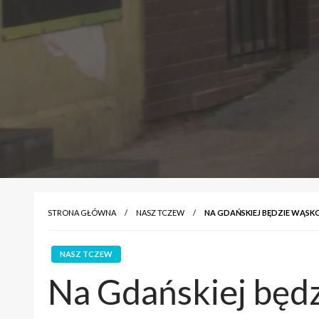
STRONA GŁÓWNA
NASZ TCZEW
NA GDAŃSKIEJ BĘDZIE WĄSK
NASZ TCZEW
Na Gdańskiej będ