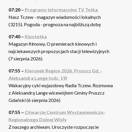
07:20 –
Programy informacyjne TV Tetka
Nasz Tczew - magazyn wiadomości lokalnych
(3215). Pogoda - prognoza na najbliższą dobę
07:40 –
Kinotetka
Magazyn filmowy. O premierach kinowych i
najciekawszych propozycjach stacji telewizyjnych
(7 sierpnia 2026)
07:55 –
Kierunek Region 2026. Pruszcz Gd. -
Aleksandra Lange (odc. 19)
Wakacyjny cykl wyjazdowy Radia Tczew. Rozmowa
z Aleksandrą Lange wicewójtem Gminy Pruszcz
Gdański (6 sierpnia 2026)
07:55 –
Otwarcie Centrum Wystawienniczo-
Regionalnego Dolnej Wisły
Z naszego archiwum. Uroczyste rozpoczęcie