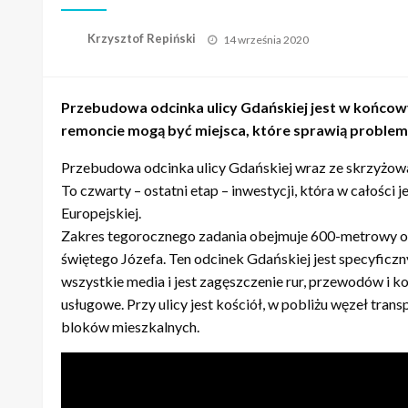
Opublikowane
Krzysztof Repiński
14 września 2020
w
Przebudowa odcinka ulicy Gdańskiej jest w końcow
remoncie mogą być miejsca, które sprawią problem
Przebudowa odcinka ulicy Gdańskiej wraz ze skrzyżowa
To czwarty – ostatni etap – inwestycji, która w całośc
Europejskiej.
Zakres tegorocznego zadania obejmuje 600-metrowy od
świętego Józefa. Ten odcinek Gdańskiej jest specyficzn
wszystkie media i jest zagęszczenie rur, przewodów i ko
usługowe. Przy ulicy jest kościół, w pobliżu węzeł tran
bloków mieszkalnych.