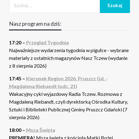
Nasz program na dziś:
17:20 –
Przegląd Tygodnia
Najważniejsze wydarzenia tygodnia w pigułce - wybrane
materiały z ostatnich magazynów Nasz Tczew (wydanie
z 8 sierpnia 2026)
17:45 –
Kierunek Region 2026. Pruszcz Gd. -
Magdalena Riebandt (odc. 21)
Wakacyjny cykl wyjazdowy Radia Tczew. Rozmowa z
Magdaleną Riebandt, czyli dyrektorką Ośrodka Kultury,
Sztuki i Biblioteki Publicznej Gminy Pruszcz Gdański (7
sierpnia 2026)
18:00 –
Msza Święta
PREMIERA!
Msza święta z kościoła Matki Bożej