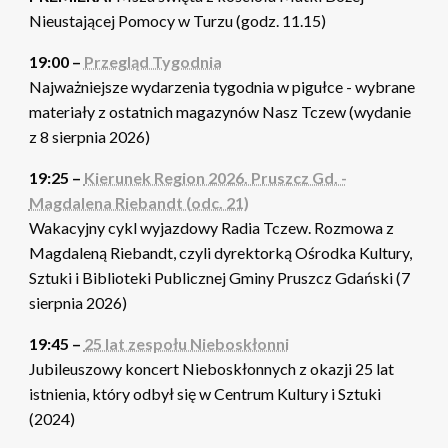
Nieustającej Pomocy w Turzu (godz. 11.15)
19:00 –
Przegląd Tygodnia
Najważniejsze wydarzenia tygodnia w pigułce - wybrane
materiały z ostatnich magazynów Nasz Tczew (wydanie
z 8 sierpnia 2026)
19:25 –
Kierunek Region 2026. Pruszcz Gd. -
Magdalena Riebandt (odc. 21)
Wakacyjny cykl wyjazdowy Radia Tczew. Rozmowa z
Magdaleną Riebandt, czyli dyrektorką Ośrodka Kultury,
Sztuki i Biblioteki Publicznej Gminy Pruszcz Gdański (7
sierpnia 2026)
19:45 –
25 lat zespołu Nieboskłonni
Jubileuszowy koncert Nieboskłonnych z okazji 25 lat
istnienia, który odbył się w Centrum Kultury i Sztuki
(2024)