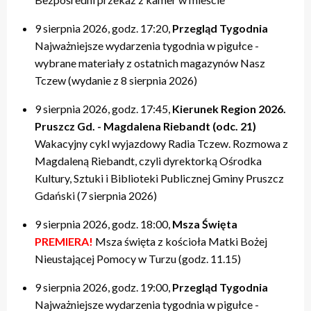
20:00 – relacje
20:00 – relacje
19:40 – Kulturalne pogaduszki / Fabryczne Pogaduszki
19:50 – relacje
17:40 – Powtórki programów z tygodnia
21:20 – Nasz Tczew, Pogoda
21:20 – Nasz Tczew, Pogoda
19:50 – KinoteTka
21:20 – Nasz Tczew, Pogoda
20:20 – Przegląd Tygodnia
9 sierpnia 2026, godz. 17:20,
Przegląd Tygodnia
21:40 – Pytania do Prezydenta / Pytania do Starosty
21:40 – Opinie w Radiu Tczew
20:00 – relacje
21:40 – Tczew Mówi
20:40 – relacje tygodnia
Najważniejsze wydarzenia tygodnia w pigułce -
22:00 – relacje
22:00 – relacje
21:20 – Nasz Tczew, Pogoda
21:50 – relacje
21:40 – KinoteTka
wybrane materiały z ostatnich magazynów Nasz
21:50 – Kulturalne pogaduszki / Fabryczne Pogaduszki
Tczew (wydanie z 8 sierpnia 2026)
22:00 – relacje
9 sierpnia 2026, godz. 17:45,
Kierunek Region 2026.
Pruszcz Gd. - Magdalena Riebandt (odc. 21)
Wakacyjny cykl wyjazdowy Radia Tczew. Rozmowa z
Magdaleną Riebandt, czyli dyrektorką Ośrodka
Kultury, Sztuki i Biblioteki Publicznej Gminy Pruszcz
Gdański (7 sierpnia 2026)
9 sierpnia 2026, godz. 18:00,
Msza Święta
PREMIERA!
Msza święta z kościoła Matki Bożej
Nieustającej Pomocy w Turzu (godz. 11.15)
9 sierpnia 2026, godz. 19:00,
Przegląd Tygodnia
Najważniejsze wydarzenia tygodnia w pigułce -