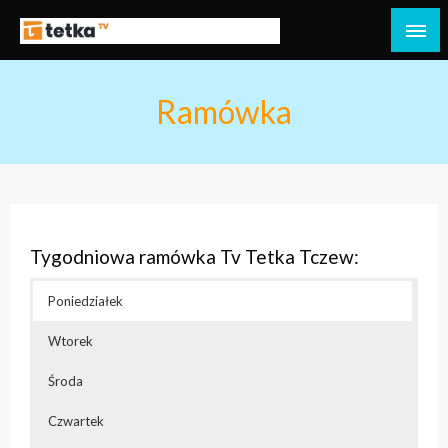
Przejdź
do
Tetka Tczew – Twoja lokalna telewizja!
Tv Tetka Tczew
treści
Ramówka
Tygodniowa ramówka Tv Tetka Tczew:
Poniedziałek
Wtorek
Środa
Czwartek