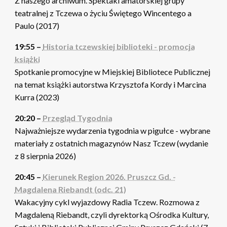
Z naszego archiwum. Spektakl amatorskiej grupy
teatralnej z Tczewa o życiu Świętego Wincentego a
Paulo (2017)
19:55 –
Historia tczewskiej biblioteki - promocja
książki
Spotkanie promocyjne w Miejskiej Bibliotece Publicznej
na temat książki autorstwa Krzysztofa Kordy i Marcina
Kurra (2023)
20:20 –
Przegląd Tygodnia
Najważniejsze wydarzenia tygodnia w pigułce - wybrane
materiały z ostatnich magazynów Nasz Tczew (wydanie
z 8 sierpnia 2026)
20:45 –
Kierunek Region 2026. Pruszcz Gd. -
Magdalena Riebandt (odc. 21)
Wakacyjny cykl wyjazdowy Radia Tczew. Rozmowa z
Magdaleną Riebandt, czyli dyrektorką Ośrodka Kultury,