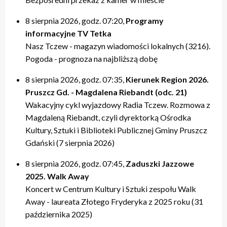
20:00 – relacje
20:00 – relacje
19:40 – Kulturalne pogaduszki / Fabryczne Pogaduszki
19:50 – relacje
17:40 – Powtórki programów z tygodnia
21:20 – Nasz Tczew, Pogoda
21:20 – Nasz Tczew, Pogoda
19:50 – KinoteTka
21:20 – Nasz Tczew, Pogoda
20:20 – Przegląd Tygodnia
8 sierpnia 2026, godz. 07:20,
Programy
21:40 – Pytania do Prezydenta / Pytania do Starosty
21:40 – Opinie w Radiu Tczew
20:00 – relacje
21:40 – Tczew Mówi
20:40 – relacje tygodnia
informacyjne TV Tetka
22:00 – relacje
22:00 – relacje
21:20 – Nasz Tczew, Pogoda
21:50 – relacje
21:40 – KinoteTka
Nasz Tczew - magazyn wiadomości lokalnych (3216).
21:50 – Kulturalne pogaduszki / Fabryczne Pogaduszki
Pogoda - prognoza na najbliższą dobę
22:00 – relacje
8 sierpnia 2026, godz. 07:35,
Kierunek Region 2026.
Pruszcz Gd. - Magdalena Riebandt (odc. 21)
Wakacyjny cykl wyjazdowy Radia Tczew. Rozmowa z
Magdaleną Riebandt, czyli dyrektorką Ośrodka
Kultury, Sztuki i Biblioteki Publicznej Gminy Pruszcz
Gdański (7 sierpnia 2026)
8 sierpnia 2026, godz. 07:45,
Zaduszki Jazzowe
2025. Walk Away
Koncert w Centrum Kultury i Sztuki zespołu Walk
Away - laureata Złotego Fryderyka z 2025 roku (31
października 2025)