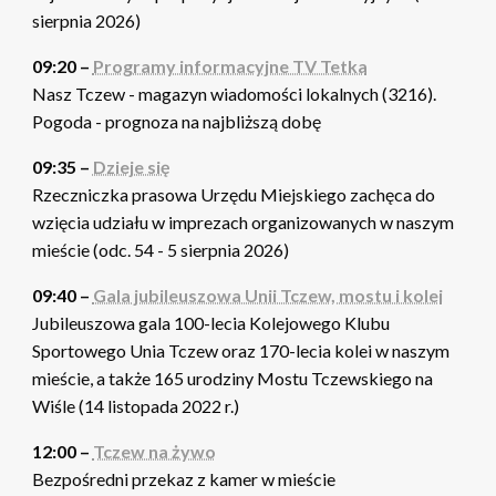
sierpnia 2026)
09:20 –
Programy informacyjne TV Tetka
Nasz Tczew - magazyn wiadomości lokalnych (3216).
Pogoda - prognoza na najbliższą dobę
09:35 –
Dzieje się
Rzeczniczka prasowa Urzędu Miejskiego zachęca do
wzięcia udziału w imprezach organizowanych w naszym
mieście (odc. 54 - 5 sierpnia 2026)
09:40 –
Gala jubileuszowa Unii Tczew, mostu i kolei
Jubileuszowa gala 100-lecia Kolejowego Klubu
Sportowego Unia Tczew oraz 170-lecia kolei w naszym
mieście, a także 165 urodziny Mostu Tczewskiego na
Wiśle (14 listopada 2022 r.)
12:00 –
Tczew na żywo
Bezpośredni przekaz z kamer w mieście