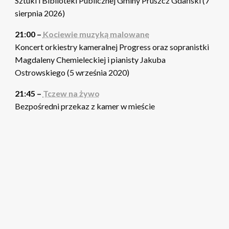
Sztuki i Biblioteki Publicznej Gminy Pruszcz Gdański (7
sierpnia 2026)
21:00 –
Kociewie muzyką malowane
Koncert orkiestry kameralnej Progress oraz sopranistki
Magdaleny Chemieleckiej i pianisty Jakuba
Ostrowskiego (5 września 2020)
21:45 –
Tczew na żywo
Bezpośredni przekaz z kamer w mieście