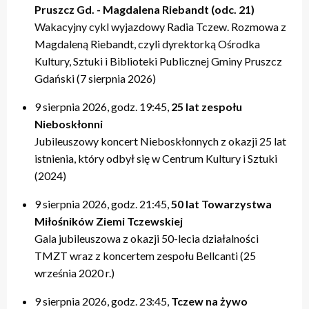
Pruszcz Gd. - Magdalena Riebandt (odc. 21)
Wakacyjny cykl wyjazdowy Radia Tczew. Rozmowa z
Magdaleną Riebandt, czyli dyrektorką Ośrodka
Kultury, Sztuki i Biblioteki Publicznej Gminy Pruszcz
Gdański (7 sierpnia 2026)
9 sierpnia 2026, godz. 19:45,
25 lat zespołu
Nieboskłonni
Jubileuszowy koncert Nieboskłonnych z okazji 25 lat
istnienia, który odbył się w Centrum Kultury i Sztuki
(2024)
9 sierpnia 2026, godz. 21:45,
50 lat Towarzystwa
Miłośników Ziemi Tczewskiej
Gala jubileuszowa z okazji 50-lecia działalności
TMZT wraz z koncertem zespołu Bellcanti (25
września 2020 r.)
9 sierpnia 2026, godz. 23:45,
Tczew na żywo