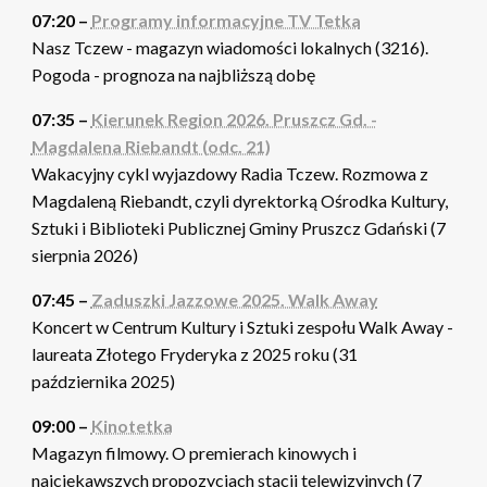
07:20 –
Programy informacyjne TV Tetka
Nasz Tczew - magazyn wiadomości lokalnych (3216).
Pogoda - prognoza na najbliższą dobę
07:35 –
Kierunek Region 2026. Pruszcz Gd. -
Magdalena Riebandt (odc. 21)
Wakacyjny cykl wyjazdowy Radia Tczew. Rozmowa z
Magdaleną Riebandt, czyli dyrektorką Ośrodka Kultury,
Sztuki i Biblioteki Publicznej Gminy Pruszcz Gdański (7
sierpnia 2026)
07:45 –
Zaduszki Jazzowe 2025. Walk Away
Koncert w Centrum Kultury i Sztuki zespołu Walk Away -
laureata Złotego Fryderyka z 2025 roku (31
października 2025)
09:00 –
Kinotetka
Magazyn filmowy. O premierach kinowych i
najciekawszych propozycjach stacji telewizyjnych (7