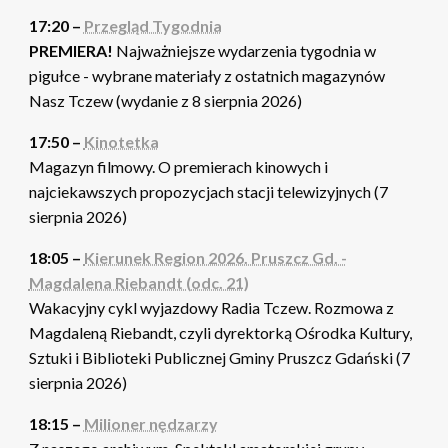
17:20 –
Przegląd Tygodnia
PREMIERA!
Najważniejsze wydarzenia tygodnia w
pigułce - wybrane materiały z ostatnich magazynów
Nasz Tczew (wydanie z 8 sierpnia 2026)
17:50 –
Kinotetka
Magazyn filmowy. O premierach kinowych i
najciekawszych propozycjach stacji telewizyjnych (7
sierpnia 2026)
18:05 –
Kierunek Region 2026. Pruszcz Gd. -
Magdalena Riebandt (odc. 21)
Wakacyjny cykl wyjazdowy Radia Tczew. Rozmowa z
Magdaleną Riebandt, czyli dyrektorką Ośrodka Kultury,
Sztuki i Biblioteki Publicznej Gminy Pruszcz Gdański (7
sierpnia 2026)
18:15 –
Milioner nędzarzy