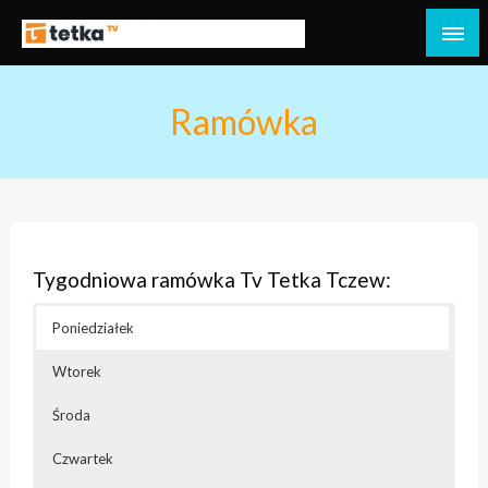
Przejdź
do
Tetka Tczew – Twoja lokalna telewizja!
Tv Tetka Tczew
treści
Ramówka
Tygodniowa ramówka Tv Tetka Tczew:
Poniedziałek
Wtorek
Środa
Czwartek