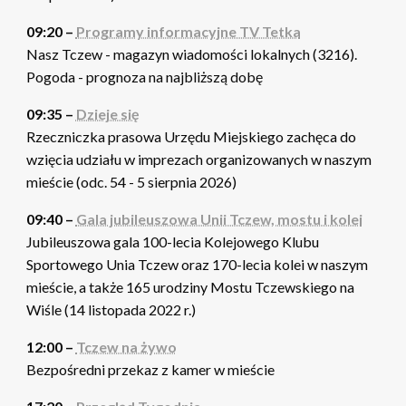
09:20 –
Programy informacyjne TV Tetka
Nasz Tczew - magazyn wiadomości lokalnych (3216).
Pogoda - prognoza na najbliższą dobę
09:35 –
Dzieje się
Rzeczniczka prasowa Urzędu Miejskiego zachęca do
wzięcia udziału w imprezach organizowanych w naszym
mieście (odc. 54 - 5 sierpnia 2026)
09:40 –
Gala jubileuszowa Unii Tczew, mostu i kolei
Jubileuszowa gala 100-lecia Kolejowego Klubu
Sportowego Unia Tczew oraz 170-lecia kolei w naszym
mieście, a także 165 urodziny Mostu Tczewskiego na
Wiśle (14 listopada 2022 r.)
12:00 –
Tczew na żywo
Bezpośredni przekaz z kamer w mieście