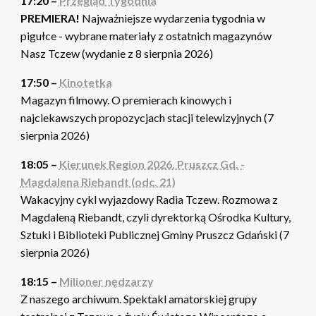
17:20 –
Przegląd Tygodnia
PREMIERA!
Najważniejsze wydarzenia tygodnia w
pigułce - wybrane materiały z ostatnich magazynów
Nasz Tczew (wydanie z 8 sierpnia 2026)
17:50 –
Kinotetka
Magazyn filmowy. O premierach kinowych i
najciekawszych propozycjach stacji telewizyjnych (7
sierpnia 2026)
18:05 –
Kierunek Region 2026. Pruszcz Gd. -
Magdalena Riebandt (odc. 21)
Wakacyjny cykl wyjazdowy Radia Tczew. Rozmowa z
Magdaleną Riebandt, czyli dyrektorką Ośrodka Kultury,
Sztuki i Biblioteki Publicznej Gminy Pruszcz Gdański (7
sierpnia 2026)
18:15 –
Milioner nędzarzy
Z naszego archiwum. Spektakl amatorskiej grupy