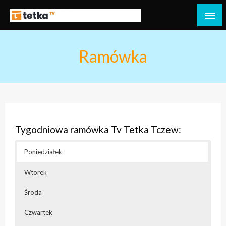
Przejdź
do
Tetka Tczew – Twoja lokalna telewizja!
Tv Tetka Tczew
treści
Ramówka
Tygodniowa ramówka Tv Tetka Tczew:
Poniedziałek
Wtorek
Środa
Czwartek