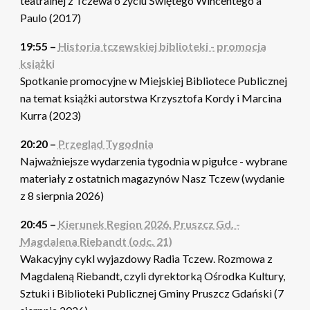
teatralnej z Tczewa o życiu Świętego Wincentego a
Paulo (2017)
19:55 –
Historia tczewskiej biblioteki - promocja
książki
Spotkanie promocyjne w Miejskiej Bibliotece Publicznej
na temat książki autorstwa Krzysztofa Kordy i Marcina
Kurra (2023)
20:20 –
Przegląd Tygodnia
Najważniejsze wydarzenia tygodnia w pigułce - wybrane
materiały z ostatnich magazynów Nasz Tczew (wydanie
z 8 sierpnia 2026)
20:45 –
Kierunek Region 2026. Pruszcz Gd. -
Magdalena Riebandt (odc. 21)
Wakacyjny cykl wyjazdowy Radia Tczew. Rozmowa z
Magdaleną Riebandt, czyli dyrektorką Ośrodka Kultury,
Sztuki i Biblioteki Publicznej Gminy Pruszcz Gdański (7