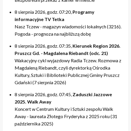
20:00 – relacje
20:00 – relacje
19:40 – Kulturalne pogaduszki / Fabryczne Pogaduszki
19:50 – relacje
17:40 – Powtórki programów z tygodnia
21:20 – Nasz Tczew, Pogoda
21:20 – Nasz Tczew, Pogoda
19:50 – KinoteTka
21:20 – Nasz Tczew, Pogoda
20:20 – Przegląd Tygodnia
8 sierpnia 2026, godz. 07:20,
Programy
21:40 – Pytania do Prezydenta / Pytania do Starosty
21:40 – Opinie w Radiu Tczew
20:00 – relacje
21:40 – Tczew Mówi
20:40 – relacje tygodnia
informacyjne TV Tetka
22:00 – relacje
22:00 – relacje
21:20 – Nasz Tczew, Pogoda
21:50 – relacje
21:40 – KinoteTka
Nasz Tczew - magazyn wiadomości lokalnych (3216).
21:50 – Kulturalne pogaduszki / Fabryczne Pogaduszki
Pogoda - prognoza na najbliższą dobę
22:00 – relacje
8 sierpnia 2026, godz. 07:35,
Kierunek Region 2026.
Pruszcz Gd. - Magdalena Riebandt (odc. 21)
Wakacyjny cykl wyjazdowy Radia Tczew. Rozmowa z
Magdaleną Riebandt, czyli dyrektorką Ośrodka
Kultury, Sztuki i Biblioteki Publicznej Gminy Pruszcz
Gdański (7 sierpnia 2026)
8 sierpnia 2026, godz. 07:45,
Zaduszki Jazzowe
2025. Walk Away
Koncert w Centrum Kultury i Sztuki zespołu Walk
Away - laureata Złotego Fryderyka z 2025 roku (31
października 2025)