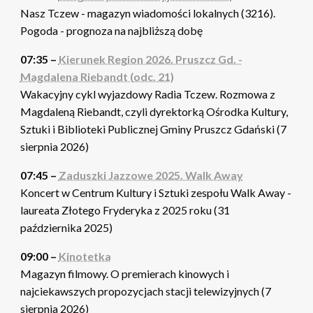
Nasz Tczew - magazyn wiadomości lokalnych (3216).
Pogoda - prognoza na najbliższą dobę
07:35 –
Kierunek Region 2026. Pruszcz Gd. -
Magdalena Riebandt (odc. 21)
Wakacyjny cykl wyjazdowy Radia Tczew. Rozmowa z
Magdaleną Riebandt, czyli dyrektorką Ośrodka Kultury,
Sztuki i Biblioteki Publicznej Gminy Pruszcz Gdański (7
sierpnia 2026)
07:45 –
Zaduszki Jazzowe 2025. Walk Away
Koncert w Centrum Kultury i Sztuki zespołu Walk Away -
laureata Złotego Fryderyka z 2025 roku (31
października 2025)
09:00 –
Kinotetka
Magazyn filmowy. O premierach kinowych i
najciekawszych propozycjach stacji telewizyjnych (7
sierpnia 2026)