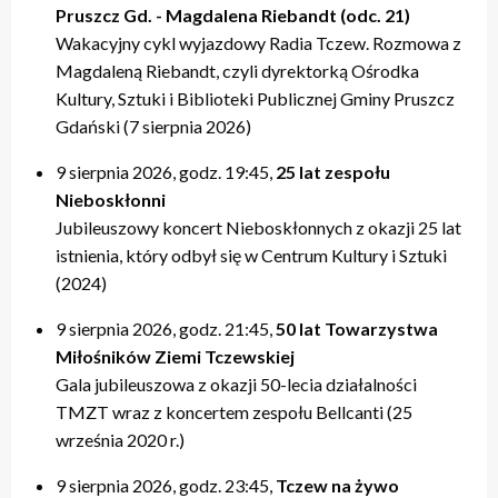
Pruszcz Gd. - Magdalena Riebandt (odc. 21)
Wakacyjny cykl wyjazdowy Radia Tczew. Rozmowa z
Magdaleną Riebandt, czyli dyrektorką Ośrodka
Kultury, Sztuki i Biblioteki Publicznej Gminy Pruszcz
Gdański (7 sierpnia 2026)
9 sierpnia 2026, godz. 19:45,
25 lat zespołu
Nieboskłonni
Jubileuszowy koncert Nieboskłonnych z okazji 25 lat
istnienia, który odbył się w Centrum Kultury i Sztuki
(2024)
9 sierpnia 2026, godz. 21:45,
50 lat Towarzystwa
Miłośników Ziemi Tczewskiej
Gala jubileuszowa z okazji 50-lecia działalności
TMZT wraz z koncertem zespołu Bellcanti (25
września 2020 r.)
9 sierpnia 2026, godz. 23:45,
Tczew na żywo