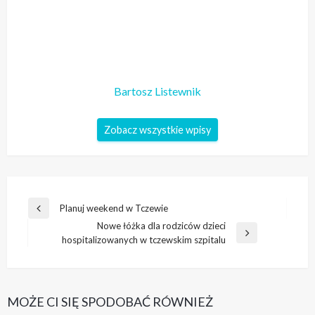
Bartosz Listewnik
Zobacz wszystkie wpisy
Nawigacja
Planuj weekend w Tczewie
Poprzedni
wpisu
Nowe łóżka dla rodziców dzieci
wpis
Następny
hospitalizowanych w tczewskim szpitalu
wpis
MOŻE CI SIĘ SPODOBAĆ RÓWNIEŻ