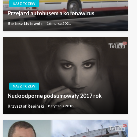
NASZ TCZEW
Przejazd autobusem a koronawirus
Bartosz Listewnik
16 marca 2021
NASZ TCZEW
Nudoodporne podsumowały 2017 rok
Krzysztof Repiński
8 stycznia 2018