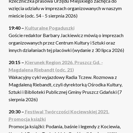
Rzeczniczka prasowa Urzędu Miejskiego zachęca do
wzięcia udziału w imprezach organizowanych w naszym
mieście (odc. 54 - 5 sierpnia 2026)
19:40 –
Kulturalne Pogaduszki
Goście redaktor Barbary Jackiewicz mówią o imprezach
organizowanych przez Centrum Kultury i Sztuki oraz
innych działaniach tej placówki (wydanie z 30 lipca 2026)
20:15 –
Kierunek Region 2026. Pruszcz Gd. -
Magdalena Riebandt (odc. 21)
Wakacyjny cykl wyjazdowy Radia Tczew. Rozmowa z
Magdaleną Riebandt, czyli dyrektorką Ośrodka Kultury,
Sztuki i Biblioteki Publicznej Gminy Pruszcz Gdański (7
sierpnia 2026)
20:30 –
Festiwal Twórczości Kociewskiej 2021.
Promocja książki
Promocja książki: Podania, baśnie i legendy z Kociewia,