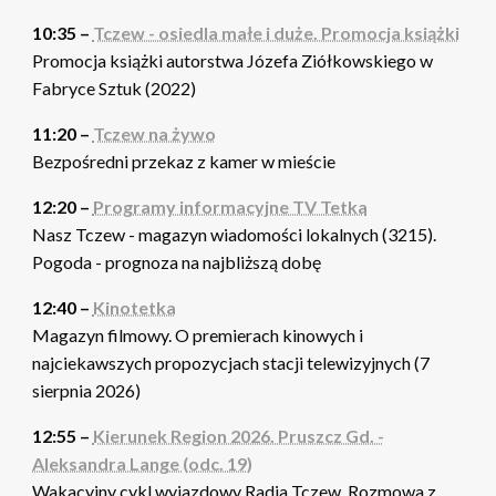
10:35 –
Tczew - osiedla małe i duże. Promocja książki
Promocja książki autorstwa Józefa Ziółkowskiego w
Fabryce Sztuk (2022)
11:20 –
Tczew na żywo
Bezpośredni przekaz z kamer w mieście
12:20 –
Programy informacyjne TV Tetka
Nasz Tczew - magazyn wiadomości lokalnych (3215).
Pogoda - prognoza na najbliższą dobę
12:40 –
Kinotetka
Magazyn filmowy. O premierach kinowych i
najciekawszych propozycjach stacji telewizyjnych (7
sierpnia 2026)
12:55 –
Kierunek Region 2026. Pruszcz Gd. -
Aleksandra Lange (odc. 19)
Wakacyjny cykl wyjazdowy Radia Tczew. Rozmowa z