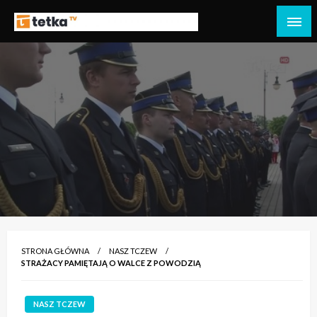
Przejdź
do
Tetka Tczew – Twoja lokalna telewizja!
Tv Tetka Tczew
treści
STRONA GŁÓWNA
NASZ TCZEW
STRAŻACY PAMIĘTAJĄ O WALCE Z POWODZIĄ
NASZ TCZEW