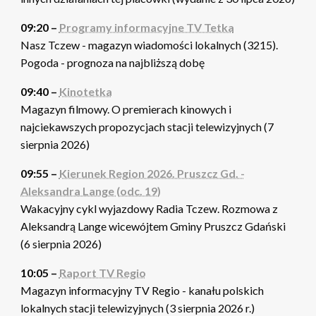
09:20 –
Programy informacyjne TV Tetka
Nasz Tczew - magazyn wiadomości lokalnych (3215).
Pogoda - prognoza na najbliższą dobę
09:40 –
Kinotetka
Magazyn filmowy. O premierach kinowych i
najciekawszych propozycjach stacji telewizyjnych (7
sierpnia 2026)
09:55 –
Kierunek Region 2026. Pruszcz Gd. -
Aleksandra Lange (odc. 19)
Wakacyjny cykl wyjazdowy Radia Tczew. Rozmowa z
Aleksandrą Lange wicewójtem Gminy Pruszcz Gdański
(6 sierpnia 2026)
10:05 –
Raport TV Regio
Magazyn informacyjny TV Regio - kanału polskich
lokalnych stacji telewizyjnych (3 sierpnia 2026 r.)