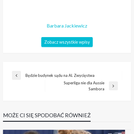
Barbara Jackiewicz
Zobacz wszystkie wpisy
Nawigacja
Będzie budynek sądu na Al. Zwycięstwa
Poprzedni
wpisu
Superliga nie dla Aussie
wpis
Następny
Sambora
wpis
MOŻE CI SIĘ SPODOBAĆ RÓWNIEŻ