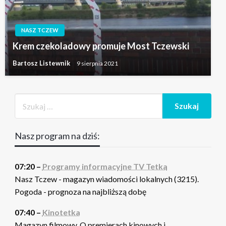
NASZ TCZEW
Krem czekoladowy promuje Most Tczewski
Bartosz Listewnik
9 sierpnia 2021
Nasz program na dziś:
07:20 –
Programy informacyjne TV Tetka
Nasz Tczew - magazyn wiadomości lokalnych (3215).
Pogoda - prognoza na najbliższą dobę
07:40 –
Kinotetka
Magazyn filmowy. O premierach kinowych i