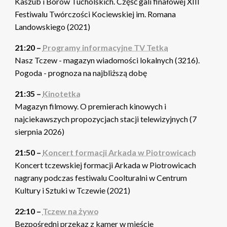
Kaszub i Borów Tucholskich. Część gali finałowej XIII
Festiwalu Twórczości Kociewskiej im. Romana
Landowskiego (2021)
21:20 –
Programy informacyjne TV Tetka
Nasz Tczew - magazyn wiadomości lokalnych (3216).
Pogoda - prognoza na najbliższą dobę
21:35 –
Kinotetka
Magazyn filmowy. O premierach kinowych i
najciekawszych propozycjach stacji telewizyjnych (7
sierpnia 2026)
21:50 –
Koncert formacji Arkada w Piotrowicach
Koncert tczewskiej formacji Arkada w Piotrowicach
nagrany podczas festiwalu Coolturalni w Centrum
Kultury i Sztuki w Tczewie (2021)
22:10 –
Tczew na żywo
Bezpośredni przekaz z kamer w mieście