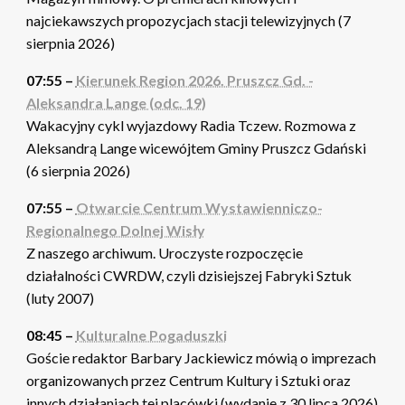
najciekawszych propozycjach stacji telewizyjnych (7
sierpnia 2026)
07:55 –
Kierunek Region 2026. Pruszcz Gd. -
Aleksandra Lange (odc. 19)
Wakacyjny cykl wyjazdowy Radia Tczew. Rozmowa z
Aleksandrą Lange wicewójtem Gminy Pruszcz Gdański
(6 sierpnia 2026)
07:55 –
Otwarcie Centrum Wystawienniczo-
Regionalnego Dolnej Wisły
Z naszego archiwum. Uroczyste rozpoczęcie
działalności CWRDW, czyli dzisiejszej Fabryki Sztuk
(luty 2007)
08:45 –
Kulturalne Pogaduszki
Goście redaktor Barbary Jackiewicz mówią o imprezach
organizowanych przez Centrum Kultury i Sztuki oraz
innych działaniach tej placówki (wydanie z 30 lipca 2026)