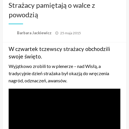
Strażacy pamiętają o walce z
powodzią
Opublikowane
Barbara Jackiewicz
25 maja 2015
w
W czwartek tczewscy strażacy obchodzili
swoje święto.
Wyjątkowo zrobili to w plenerze – nad Wisłą, a
tradycyjnie dzień strażaka był okazją do wręczenia
nagród, odznaczeń, awansów.