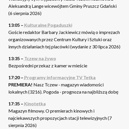
Aleksandrą Lange wicewójtem Gminy Pruszcz Gdański
(6 sierpnia 2026)
13:05 –
Kulturalne Pogaduszki
Goście redaktor Barbary Jackiewicz mówią o imprezach
organizowanych przez Centrum Kultury i Sztuki oraz
innych działaniach tej placówki (wydanie z 30 lipca 2026)
13:35 –
Tczew na żywo
Bezpośredni przekaz z kamer w mieście
17:20 –
Programy informacyjne TV Tetka
PREMIERA!
Nasz Tczew - magazyn wiadomości
lokalnych (3216). Pogoda - prognoza na najbliższą dobę
17:35 –
Kinotetka
Magazyn filmowy. O premierach kinowych i
najciekawszych propozycjach stacji telewizyjnych (7
sierpnia 2026)