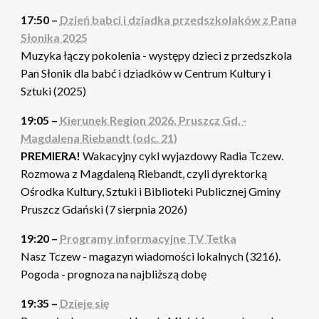
17:50 –
Dzień babci i dziadka przedszkolaków z Pana
Słonika 2025
Muzyka łączy pokolenia - występy dzieci z przedszkola
Pan Słonik dla babć i dziadków w Centrum Kultury i
Sztuki (2025)
19:05 –
Kierunek Region 2026. Pruszcz Gd. -
Magdalena Riebandt (odc. 21)
PREMIERA!
Wakacyjny cykl wyjazdowy Radia Tczew.
Rozmowa z Magdaleną Riebandt, czyli dyrektorką
Ośrodka Kultury, Sztuki i Biblioteki Publicznej Gminy
Pruszcz Gdański (7 sierpnia 2026)
19:20 –
Programy informacyjne TV Tetka
Nasz Tczew - magazyn wiadomości lokalnych (3216).
Pogoda - prognoza na najbliższą dobę
19:35 –
Dzieje się