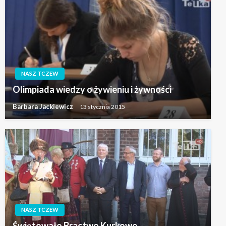
NASZ TCZEW
Olimpiada wiedzy o żywieniu i żywności
Barbara Jackiewicz
13 stycznia 2015
NASZ TCZEW
Świętowało Bractwo Kurkowe